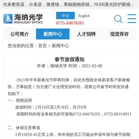
光束整形器，分束器，微透镜，离轴抛物面镜，NOIR激光防护眼镜，
太阳能模拟器，显微镜载物台，激光器，光谱仪，红外热像仪，激光
中文
English
晶体
0755-84870203
公司简介
新闻中心
人才招聘
现货库存
您当前的位置：
首页
>
新闻中心
春节放假通知
作者：海纳光学 时间：2021-02-08
2021
年牛年
新春佳节即将到来，在此先预祝全体新老客户新春愉
快，万事如意！为方便广大合理安排时间，现将公司春节时间安排通
知如下：
一、假期说明
放假时间：
2
月
10
日至
2
月
18
日，共计
9
天
假期时间内有业务相关的可致电
0755-84870203
，
0755-89319011
二、休假注意事项
2
月
19日8:45正常上班，有年假的员工可能会申请年假与春节假期