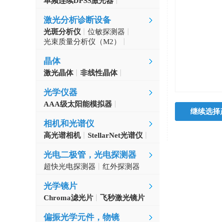
单频连续DPSS激光器
Aerodiode
激光分析诊断设备
光斑分析仪
位敏探测器
光束质量分析仪（M2）
自准直仪
激光波长计
晶体
激光晶体
非线性晶体
CLBO晶体
光学仪器
AAA级太阳能模拟器
继续选择
光学斩波器
相机和光谱仪
高光谱相机
StellarNet光谱仪
光电二极管，光电探测器
超快光电探测器
红外探测器
光学镜片
Chroma滤光片
飞秒激光镜片
偏振光学元件，物镜