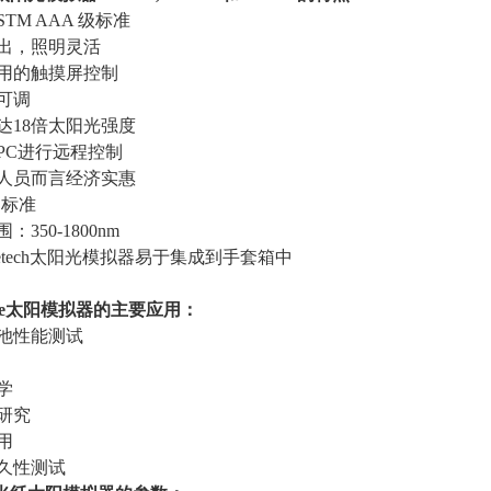
STM AAA
级标准
输出，照明灵活
使用的触摸屏控制
可调
达
18
倍太阳光强度
PC
进行远程控制
究人员而言经济实惠
E
标准
围：
350-1800nm
iencetech太阳光模拟器易于集成到手套箱中
e
太阳模拟器的主要应用：
池性能测试
学
研究
用
耐久性测试