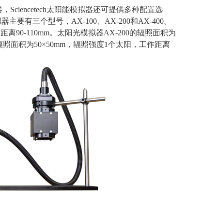
器，
Sciencetech
太阳能模拟器还可提供多种配置选
拟器主要有三个型号，
AX-100
、
AX-200
和
AX-400
。
作距离
90-110mm
。太阳光模拟器
AX-200
的辐照面积为
辐照面积为
50
×
50mm
，辐照强度
1
个太阳，工作距离