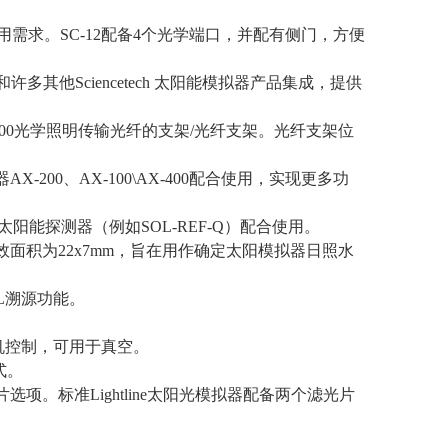
用需求。
SC-12
配备
4
个光学端口，并配有侧门，方便
器和许多其他
Sciencetech
太阳能模拟器产品集成，提供
00
光学照明传输光纤的支架
/
光纤支架。光纤支架位
器
AX-200
、
AX-100\AX-400
配合使用，实现更多功
准的太阳能探测器（例如
SOL-REF-Q
）配合使用。
效面积为
22x7mm
，旨在用作确定太阳模拟器日照水
L
溯源功能。
机控制，可用于真空。
式。
选项。标准Lightline太阳光模拟器配备两个滤光片