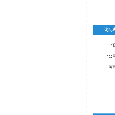
询问
*
*公
留