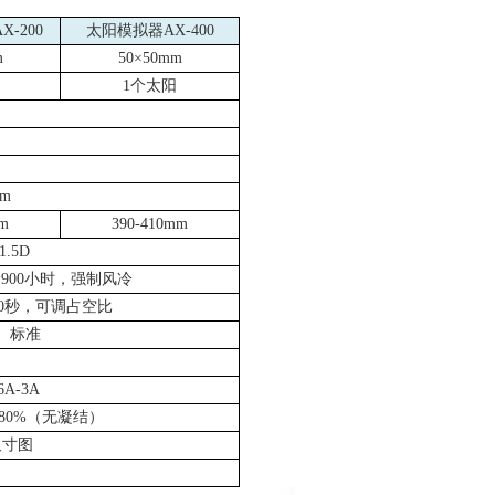
AX-200
太阳模拟器
AX-400
m
50
×
50mm
1
个太阳
nm
mm
390-410mm
1.5D
命
900
小时，强制风冷
0
秒，可调占空比
）标准
 6A-3A
80%
（无凝结）
尺寸图