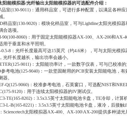
太阳能模拟器
/
光纤输出太阳能模拟器的可选配件介绍：
2样品室
(130-9011)
：通用样品室，可进行多种配置，以满足各种应
域。
MOD样品室
(130-9020)
：模块化样品室，可与Lightline太阳光模拟
耦合选项。
-90(100-8060)
：用于固定太阳能模拟器
AX-100
、
AX-200
和
AX-4
适用于垂直和水平照明。
-0.5-8
：光纤长度最高可达
15
英尺（约
4.6
米），可与太阳光模拟
，光纤长度越长，输出功率会越小。
-METER(125-9011)：太阳能功率计，一款数字仪表，可与已校
MO参考电池
(125-9040)
：一款坚固耐用的
PCB
安装太阳能电池，有
测器。
-REF-Q(125-9060)：校准参考电池，石英窗口，可选配
NIST
和
NRE
T-C(175-9120)：用于连续太阳模拟器的
IV
测试仪。
C3-TE(165-8202)：
3.5x3.5
英寸太阳能电池卡盘，
TE
冷却，计算
C3-L-B(165-8221)：
3.5x3.5
英寸太阳能电池卡盘，液冷，后接触
：
Sciencetech
太阳模拟器
AX-400
、
AX-100\AX-200
提供多种滤光片