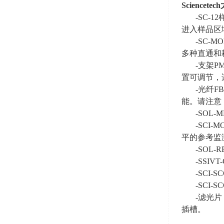
Sciencetech
-SC-1
进入样品区
-SC-
多种直通和
-支架
PM
置可调节，
-光纤
FB
能。请注意
-SOL
-SCI-
平的参考监
-SOL
-SSIV
-SCI-SC
-SCI-SC
-滤光片
插槽。