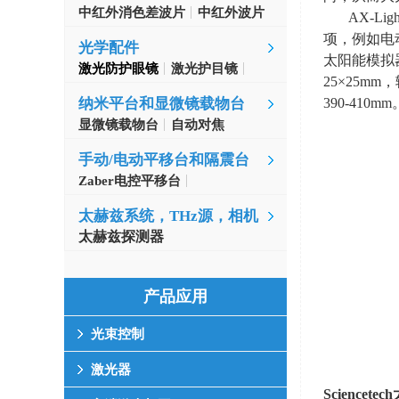
中红外消色差波片
中红外波片
AX-Li
项，例如电
光学配件
太阳能模拟
激光防护眼镜
激光护目镜
25
×
25mm
，
390-410mm
纳米平台和显微镜载物台
显微镜载物台
自动对焦
手动/电动平移台和隔震台
Zaber电控平移台
MinusK隔振台
太赫兹系统，THz源，相机
太赫兹探测器
产品应用
光束控制
激光器
Sciencetech