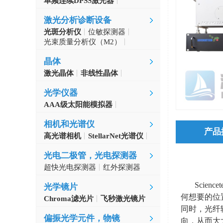
单频连续DPSS激光器
Aerodiode
激光分析诊断设备
光斑分析仪
位敏探测器
光束质量分析仪（M2）
自准直仪
激光波长计
晶体
激光晶体
非线性晶体
CLBO晶体
光学仪器
AAA级太阳能模拟器
光学斩波器
相机和光谱仪
产品
高光谱相机
StellarNet光谱仪
光电二极管，光电探测器
超快光电探测器
红外探测器
Scie
光学镜片
何想要的位
Chroma滤光片
飞秒激光镜片
同时，光纤
偏振光学元件，物镜
向，从而大