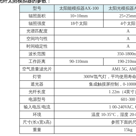
光纤太阳模拟器的参数：
型号
太阳能模拟器AX-100
太阳光模拟器
辐照面积
10×
10mm
25
×
25m
辐照强度
18个太阳
4
个太阳
光谱匹配度
A
空间均匀性
A
时间稳定性
A
波长范围
350-1800
工作距离
90-110mm
190-210
空气质量滤光片
AM1.5G, AM
灯管
300W氙气灯，平均使用寿
遮光器
集成触摸屏控制，
0-1000
光纤长度
1.22m（
4
英寸
电源型号
601-300
输入电压
/
电流
1
00-240VAC,
环境
温度
10-35
°
C
，湿度
20-
尺寸
(
长
x
宽
x
高
)
参照下面的
重量
15kg