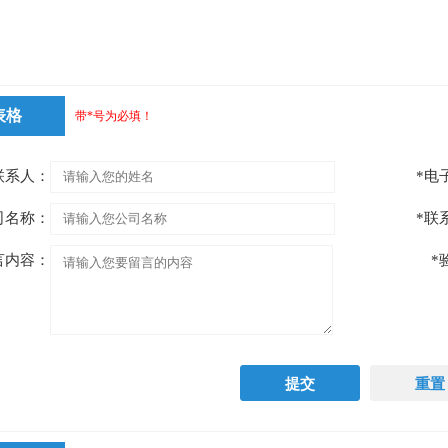
表格
带*号为必填！
联系人：
*电
司名称：
*联
言内容：
*