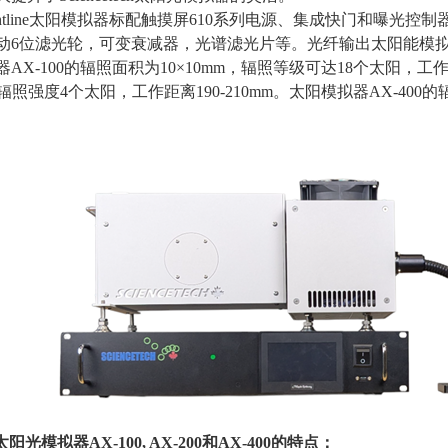
ghtline太阳模拟器标配触摸屏
610
系列电源、集成快门和曝光控制
动
6
位滤光轮，可变衰减器，光谱滤光片等。光纤输出太阳能模
器
AX-100
的辐照面积为
10
×
10mm
，辐照等级可达
18
个太阳，工
辐照强度
4
个太阳，工作距离
190-210mm
。太阳模拟器
AX-400
的
。
太阳光模拟器
AX-100, AX-200
和
AX-400
的特点：