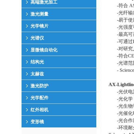
高端激光加工
-符合
A
-光纤
激光测量
-易于
光学镜片
-光强度
-最高可
光谱仪
-可通过
-对研
显微镜自动化
-符合
C
结构光
-光谱范
- Sc
太赫兹
AX-Lightlin
激光防护
-光伏电
光学配件
-光化学
-光生物
红外相机
-光催化
-光合作
变形镜
-环境