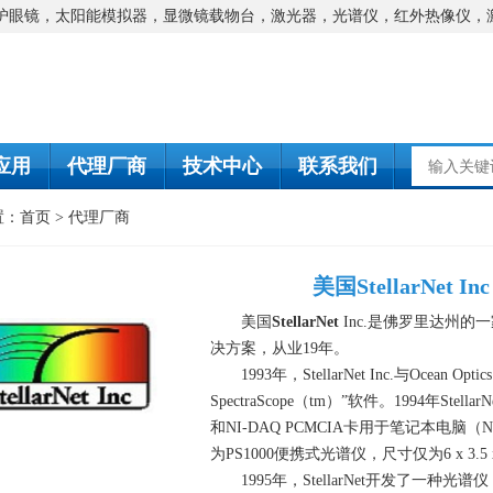
防护眼镜，太阳能模拟器，显微镜载物台，激光器，光谱仪，红外热像仪，
应用
代理厂商
技术中心
联系我们
置：
首页
>
代理厂商
美国StellarNet Inc
美国
StellarNet
Inc.是佛罗里达州的
决方案，
从业
19年。
1993年，StellarNet Inc.与Ocea
SpectraScope（tm）”软件。1994年S
和NI-DAQ PCMCIA卡用于笔记本电脑（Na
为PS1000便携式光谱仪，尺寸仅为6 x 3.5
1995年，StellarNet开发了