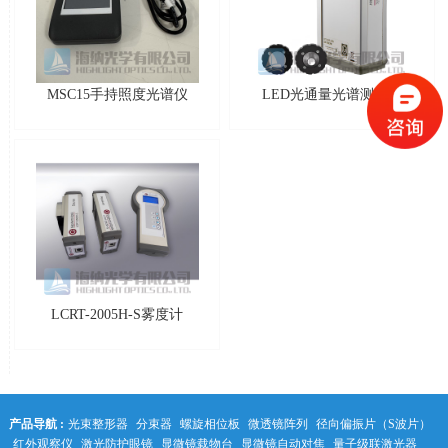
MSC15手持照度光谱仪
LED光通量光谱测量仪
LCRT-2005H-S雾度计
产品导航 :
光束整形器
分束器
螺旋相位板
微透镜阵列
径向偏振片（S波片）
红外观察仪
激光防护眼镜
显微镜载物台
显微镜自动对焦
量子级联激光器