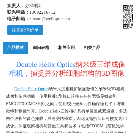
负责人：
孙泽明4
联系电话：
13692216712
电子邮箱：
zmsun@welloptics.cn
添加到询价单
产品描述
询问表格
相关应用
相关产品
Double Helix Optics
纳米级三维成像
相机，
捕捉并分析细胞结构的3D图像
Double Helix Optics
纳米尺度相机扩展显微镜的纳米级
3D
相机
成像和传感功能，使用标准
C
型接口连接在任何宽场显微镜和
EMCCD
或
sCMOS
相机之间，使用校正光学元件确保瞳孔平面与显
微镜和物镜对齐。
DoubleHelix
三维相机具有单通道或双通道，多达
四个波长的多色掩膜，具有旁路模式，因此无需拆卸即可恢复为
2D
成像。深度观察相机与其他工具和技术（包括
STORM
（随机光学