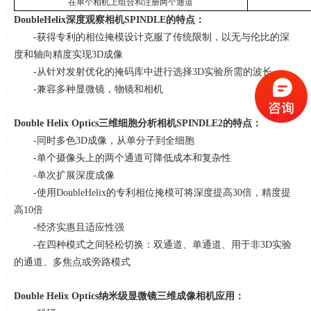
在单个相机上组合和注册两个通道
DoubleHelix
深度观察相机
SPINDLE
的特点：
-获得专利的相位掩模设计克服了传统限制，以无与伦比的深
度和轴向精度实现
3D
成像
-从针对发射优化的掩码库中进行选择
3D
实验所需的波长。
-兼容多种显微镜，物镜和相机
Double Helix Optics
三维细胞分析相机
SPINDLE2
的特点：
-同时多色
3D
成像，从单分子到全细胞
-单个摄像头上的两个通道可降低成本和复杂性
-单次扩展深度成像
-使用
DoubleHelix
的专利相位掩模可将深度提高
30
倍，精度提
高
10
倍
-经济实惠且适应性强
-在四种模式之间轻松切换：双通道、单通道、用于非
3D
实验
的通道、多焦点或旁路模式
Double Helix Optics
纳米级显微镜三维成像相机应用：