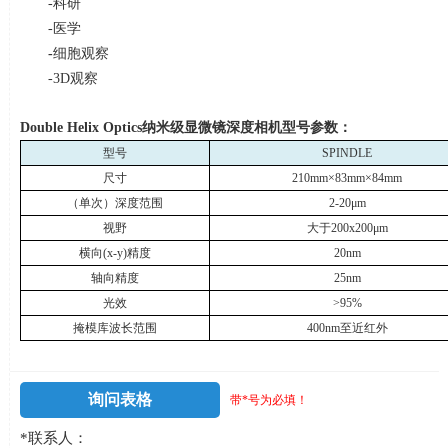
-科研
-医学
-
细胞观察
-3D观察
Double Helix Optics
纳米级显微镜深度相机型号参数：
型号
SPINDLE
尺寸
210mm×83mm×84mm
（单次）深度范围
2-20μm
视野
大于
200x200μm
横向
(x-y)
精度
20nm
轴向精度
25nm
光效
>95%
掩模库波长范围
400nm
至近红外
询问表格
带*号为必填！
*联系人：