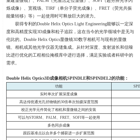
重建显微镜）、
PALM
（光激活定位显微）、
SOFI
（超分辨光学闪
烁成像）、宽视场、
TIRF
（单分子荧光成像）、
FRET
（荧光共振
能量转移）等）一起使用时可释放巨大的潜力。
获得专利的
Double Helix Optics Light Engineering
能够以一定深
度和高精度实现
3D
成像和粒子追踪，这在当今的光学领域中是无与
伦比的。
Double Helix Optics
显微镜
3D
数字相机可与现有的显微
镜、相机或其他光学仪器无缝集成。从针对深度、发射波长和信噪
比进行优化的工程相位掩模库中进行选择，满足实验或者科研中的
需求。
Double Helix Optics3D
成像相机
SPINDLE
和
SPINDEL2
的功能：
功能
SP
实时单次扩展深度成像
高达传统通光孔径物镜的
30
倍单次拍摄深度范围
校正光学元件简化了相机和显微镜之间的安装
可以与
STORM
、
PALM
、
FRET
、
SOFI
等一起使用
多色同步成像
跟踪基准点以合并多个捕获进一步扩展范围