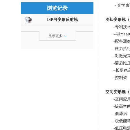
- 光学
浏览记录
冷却变形镜（
ISP可变形反射镜
-专利技
-与
Image
显示更多
-配备测
-微力执
-对激光
-滞后比
–长期稳
-控制架
空间变形镜（
-空间应
-提高空
-低滞后
-极低能
-低压电