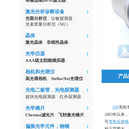
单频连续DPSS激光器
Aerodiode
激光分析诊断设备
光斑分析仪
位敏探测器
光束质量分析仪（M2）
自准直仪
激光波长计
晶体
激光晶体
非线性晶体
CLBO晶体
光学仪器
AAA级太阳能模拟器
光学斩波器
相机和光谱仪
产品
高光谱相机
StellarNet光谱仪
光电二极管，光电探测器
超快光电探测器
红外探测器
ISP
系统
光学镜片
2003
年以来，
Chroma滤光片
飞秒激光镜片
可
变形反射镜
偏振光学元件，物镜
校正范围大、