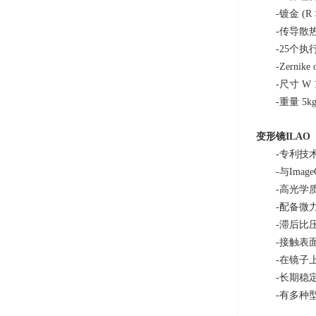
-镀金
(R
-传导散
-25个执
-Zerni
-尺寸
W 1
-重量
5k
变形镜
ILAO
-专利技
-与
Image
-高光学
-配备微
-滞后比
-接触表
-在镜子
-长期稳
-有多种