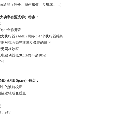
表面涂层（波长、损伤阈值、反射率……）
大功率有源光学）特点：
术
Optic
合作开发
微力执行器
(AME)
网络：
47
个执行器结构
行器对镜面抛光故障及像差的修正
束无网格效应
压电致动器低
(0.1%
而不是
10%)
定性
MD-AME Space
）特点：
用中的波前校正
间望远镜成像质量
耗
源：
24V