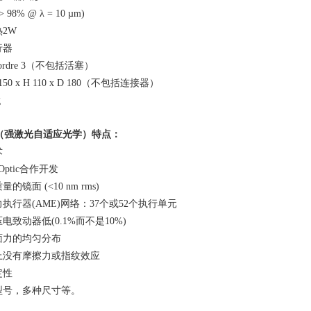
 > 98% @
λ
= 10 µm)
热
2W
行器
ke ordre 3（不包括活塞）
50 x H 110 x D 180
（不包括连接器）
g
（强激光自适应光学）特点：
术
Optic
合作开发
质量的镜面
(<10 nm rms)
力执行器
(AME)
网络：
37
个或
52
个执行单元
压电致动器低
(0.1%
而不是
10%)
面力的均匀分布
上没有摩擦力或指纹效应
定性
型号，多种尺寸等。