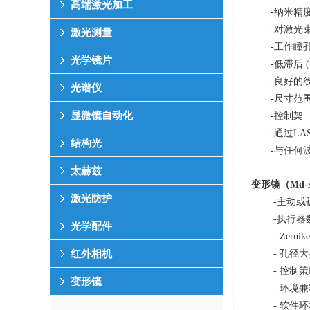
高端激光加工
-纳米精
-对激光
激光测量
-工作瞳
光学镜片
-低滞后
(
-良好的
光谱仪
-尺寸范
显微镜自动化
-控制架
-通过
LA
结构光
-与任何
太赫兹
变形镜（
Md-
激光防护
-主动或
-执行器
光学配件
- Zer
- 孔径
红外相机
- 控制
变形镜
- 环境
- 软件