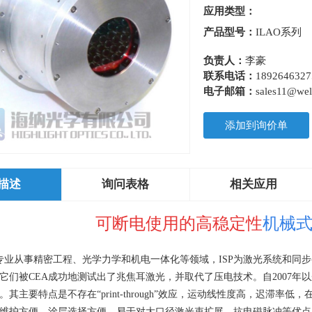
应用类型：
产品型号：
ILAO系列
负责人：
李豪
联系电话：
1892646327
电子邮箱：
sales11@well
添加到询价单
描述
询问表格
相关应用
可断电使用的高稳定性
机械
专业从事精密工程、光学力学和机电一体化等领域，
ISP
为激光系统和同步
它们被
CEA
成功地测试出了兆焦耳激光，并取代了压电技术。自
2007
年以
。其主要特点是不存在“
print-through
”效应，运动线性度高，迟滞率低，
维护方便、涂层选择方便、易于对大口径激光束扩展、抗电磁脉冲等优点