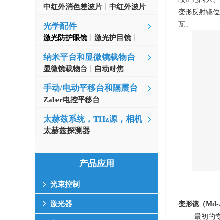
中红外消色差波片
中红外波片
变形反射镜位
瓦。
光学配件
激光防护眼镜
激光护目镜
纳米平台和显微镜载物台
显微镜载物台
自动对焦
手动/电动平移台和隔震台
Zaber电控平移台
MinusK隔振台
太赫兹系统，THz源，相机
太赫兹探测器
产品应用
光束控制
激光器
变形镜（
Md-
-最初的