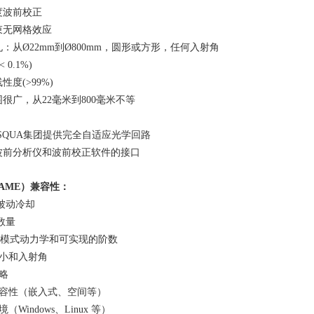
度波前校正
束无网格效应
孔：从
Ø22mm
到
Ø800mm
，圆形或方形，任何入射角
< 0.1%)
线性度
(>99%)
围很广，从
22
毫米到
800
毫米不等
SQUA
集团提供完全自适应光学回路
波前分析仪和波前校正软件的接口
AME
）兼容性：
被动冷却
数量
nike模式动力学和可实现的阶数
大小和入射角
策略
兼容性（嵌入式、空间等）
环境（
Windows
、
Linux
等）