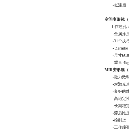
-低滞后
空间变形镜（
-工作瞳孔
-金属涂
-31个执
-
Zernike 
-尺寸
Ø18
-重量
4k
MIR
变形镜（
-微力致
-对激光
-良好的
-高稳定
-长期稳
-滞后比
-控制架
-工作瞳