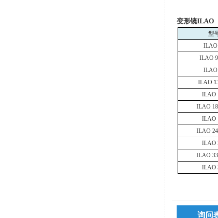
变形镜
ILAO
型
ILAO
ILAO 9
ILAO
ILAO 1
ILAO 
ILAO 18
ILAO 
ILAO 24
ILAO 
ILAO 33
ILAO 
询问