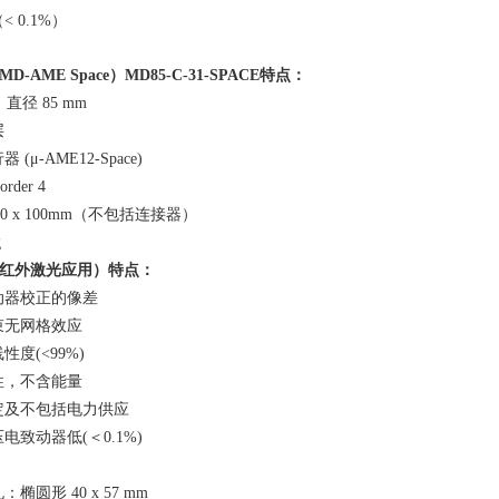
（
< 0.1%
）
MD-AME Space
）
MD85-C-31-SPACE
特点：
：直径
85 mm
层
行器
(
μ
-AME12-Space)
order 4
0 x 100mm
（不包括连接器）
g
红外激光应用）特点：
动器校正的像差
束无网格效应
线性度
(<99%)
性，不含能量
定及不包括电力供应
压电致动器低
(
＜
0.1%)
孔：椭圆形
40 x 57 mm