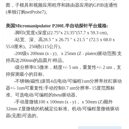
图，子模具和视频应用程序和路由器应用的
GPIB
连通性
(
单独订购
netProbe7)
。
美国
Micromanipulator P200L
半自动探针平台规格
:
-脚印
(
宽度
x
深度
)22.75
“
x 23.35
”
(57.7 x 59.3 cm)
。
-站宽、深、高
28.5 " x 26.75 " x 21.5 " (72.5 x 68.0 x
55.0
厘米
)
。
250
磅
(115
公斤
)
。
-200级
x 200mm (x - y)
、
x 25mm (Z - platen)
驱动范围
:
支
持高达
200mm
的晶圆片
/
样品。
-级分辨率
0.5
微米，精度
+/- 5 um
，重复性
+/- 2 um
，支
持探测最小的目标。
-不锈钢
(
磁性
)
滚筒
4
点电动
/
可编程
1um
分辨率丝杠驱动
器
+/- 1um
可重复性
:
手动控制
0.7 um
分辨率
- 15
度范围标
准。可选电动
/
可编程的
theta
驱动器。
-手动显微镜
100 x 100mm (x - y)
，
x 50mm (Z)
额外
32mm Z
显微镜的机械定位标准。机动
/
可编程显微镜驱动
器
(
见图
)
可选的。