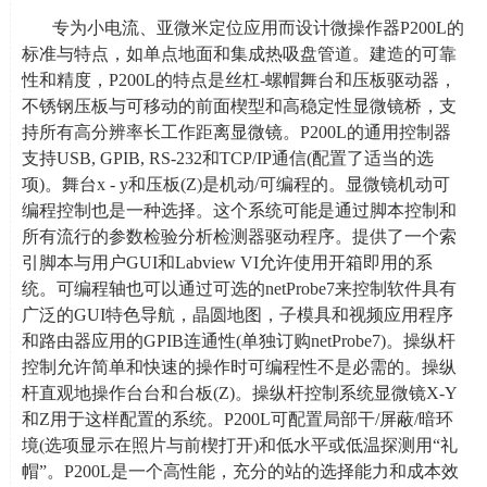
专为小电流、亚微米定位应用而设计微操作器
P200L
的
标准与特点，如单点地面和集成热吸盘管道。建造的可靠
性和精度，
P200L
的特点是丝杠
-
螺帽舞台和压板驱动器，
不锈钢压板与可移动的前面楔型和高稳定性显微镜桥，支
持所有高分辨率长工作距离显微镜。
P200L
的通用控制器
支持
USB, GPIB, RS-232
和
TCP/IP
通信
(
配置了适当的选
项
)
。舞台
x - y
和压板
(Z)
是机动
/
可编程的。显微镜机动可
编程控制也是一种选择。这个系统可能是通过脚本控制和
所有流行的参数检验分析检测器驱动程序。提供了一个索
引脚本与用户
GUI
和
Labview VI
允许使用开箱即用的系
统。可编程轴也可以通过可选的
netProbe7
来控制软件具有
广泛的
GUI
特色导航，晶圆地图，子模具和视频应用程序
和路由器应用的
GPIB
连通性
(
单独订购
netProbe7)
。操纵杆
控制允许简单和快速的操作时可编程性不是必需的。操纵
杆直观地操作台台和台板
(Z)
。操纵杆控制系统显微镜
X-Y
和
Z
用于这样配置的系统。
P200L
可配置局部干
/
屏蔽
/
暗环
境
(
选项显示在照片与前楔打开
)
和低水平或低温探测用“礼
帽”。
P200L
是一个高性能，充分的站的选择能力和成本效