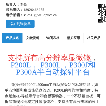
负责人：
李豪
联系电话：
18926463275
电子邮箱：
sales11@welloptics.cn
添加到询价单
产品描述
文献资料
询问表格
相关应用
相关产品
支持所有高分辨率显微镜
，
P200L， P300L
，P300J和
P300A
半自动探针平台
微操作器
P200L 200mm
半自动探头站的标准功能，如
单点地面和集成热吸盘管道。
P200L
的可靠性和精度，特
点是丝杠
-
导丝螺母台和台板驱动器，一个不锈钢台板，可
拆卸前楔和高稳定性显微镜桥，支持所有高分辨率的长工