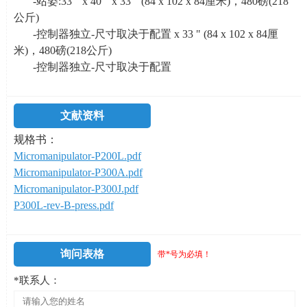
-站姿
:33 " x 40 " x 33 " (84 x 102 x 84
厘米
)
，
480
磅
(218
公斤
)
-控制器独立
-
尺寸取决于配置
x 33 " (84 x 102 x 84
厘
米
)
，
480
磅
(218
公斤
)
-控制器独立
-
尺寸取决于配置
文献资料
规格书：
Micromanipulator-P200L.pdf
Micromanipulator-P300A.pdf
Micromanipulator-P300J.pdf
P300L-rev-B-press.pdf
询问表格
带*号为必填！
*联系人：