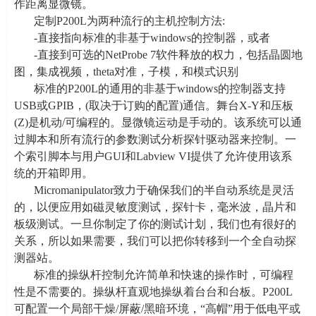
作距离显微镜。
定制
P200L
为两种流行的主机控制方法
:
-直接指向标准的非基于
windows
的控制器，或者
-直接到可选的
NetProbe 7
软件释放的权力，包括晶圆地
图，集成视频，
theta
对准，子模，和模式识别
标准的
P200L
的通用的非基于
windows
的控制器支持
USB
或
GPIB
，
(
取决于订购的配置
)
通信。舞台
X-Y
和压板
(Z)
是机动
/
可编程的。显微镜运动是手动的。该系统可以通
过脚本和所有流行的参数测试分析探针驱动器来控制。一
个索引脚本与用户
GUI
和
Labview VI
提供了允许使用该系
统的开箱即用。
Micromanipulator致力于确保我们的半自动系统是灵活
的，以便应用如磁灵敏度测试，探针卡，毫米波，晶片和
板级测试。一旦你制定了你的测试计划，我们也有很好的
关系，所以如果需要，我们可以把你转移到一个全自动探
测器站。
标准的操纵杆控制允许简单和快速的操作时，可编程
性是不需要的。操纵杆直观地操纵着台台和台板。
P200L
可配置一个局部干燥
/
屏蔽
/
黑暗环境，“高帽”用于低电平或