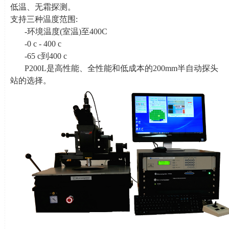
低温、无霜探测。
支持三种温度范围
:
-环境温度
(
室温
)
至
400C
-0 c - 400 c
-65 c到
400 c
P200L是高性能、全性能和低成本的
200mm
半自动探头
站的选择。