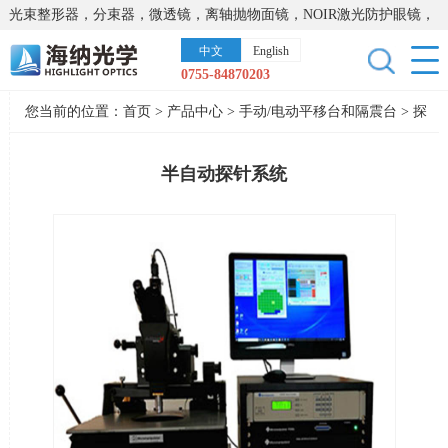
光束整形器，分束器，微透镜，离轴抛物面镜，NOIR激光防护眼镜，
太阳能模拟器，显微镜载物台，激光器，光谱仪，红外热像仪，激光
中文
English
晶体
0755-84870203
您当前的位置：
首页
>
产品中心
>
手动/电动平移台和隔震台
>
探
针台
半自动探针系统