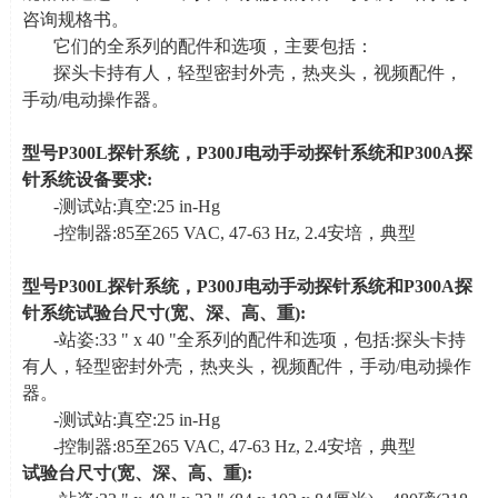
咨询规格书。
它们的全系列的配件和选项，主要包括：
探头卡持有人，轻型密封外壳，热夹头，视频配件，
手动
/
电动操作器。
型号
P300L
探针系统，
P300J
电动手动探针系统和
P300A
探
针系统设备要求
:
-测试站
:
真空
:25 in-Hg
-控制器
:85
至
265 VAC, 47-63 Hz, 2.4
安培，典型
型号
P300L
探针系统，
P300J
电动手动探针系统和
P300A
探
针系统试验台尺寸
(
宽、深、高、重
):
-站姿
:33 " x 40 "
全系列的配件和选项，包括
:
探头卡持
有人，轻型密封外壳，热夹头，视频配件，手动
/
电动操作
器。
-测试站
:
真空
:25 in-Hg
-控制器
:85
至
265 VAC, 47-63 Hz, 2.4
安培，典型
试验台尺寸
(
宽、深、高、重
):