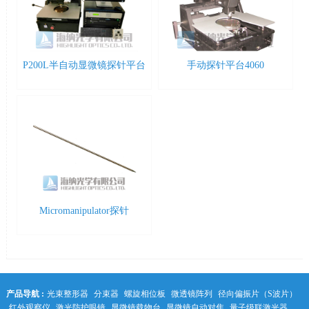
P200L半自动显微镜探针平台
手动探针平台4060
Micromanipulator探针
产品导航 :
光束整形器
分束器
螺旋相位板
微透镜阵列
径向偏振片（S波片）
红外观察仪
激光防护眼镜
显微镜载物台
显微镜自动对焦
量子级联激光器