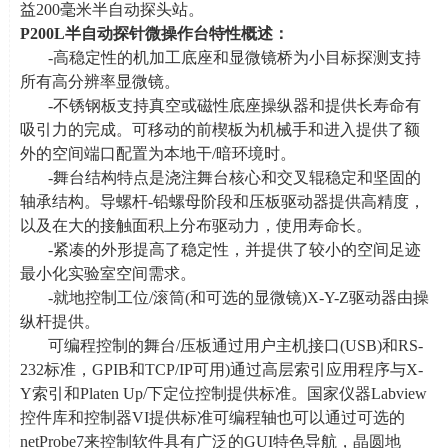
益
200
毫米半自动探头站。
P200L
半自动探针微操作台特性概述：
-高稳定性的机加工底座和显微镜桥为小目标探测支持
所有高分辨率显微镜。
-不锈钢板支持真空或磁性底座操纵器和提供长寿命有
吸引力的完成。可移动的前楔板为机械手和进入提供了额
外的空间端口配置为本地干
/
暗环境时。
-舞台结构特点是浇注舞台核心和交叉辊稳定和坚固的
轴承结构。导螺杆
-
铅螺母阶段和压板驱动器提供高精度，
以及在大的接触面积上分布驱动力，使用寿命长。
-紧凑的外形提高了稳定性，并提供了较小的空间足迹
最小化实验室空间需求。
-就地控制工位
/
滚筒
(
和可选的显微镜
)X-Y-Z
驱动器由操
纵杆提供。
可编程控制的舞台
/
压板通过用户主机接口
(USB)
和
RS-
232
标准，
GPIB
和
TCP/IP
可用
)
通过高层索引应用程序与
X-
Y
索引和
Platen Up/
下定位控制提供标准。国家仪器
Labview
控件库和控制器
VI
提供标准可编程轴也可以通过可选的
netProbe7
来控制软件具有广泛的
GUI
特色导航，晶圆地