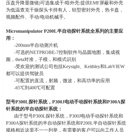
压盘升降显微镜
)
可选集成干
/
暗外壳
:
提供
EMF
屏蔽和外壳
为低温查克干燥探头卡持有人，轻型密封外壳，热卡盘，
视频配件、手动
/
电动机械手。
Micromanipulator P200L
半自动探针系统全系列的主要应
用：
-200mm半自动测片机
-可选的
NETPROBE-7
控制软件与晶圆地图，集成视
频，
theta
对准，子模，和模式识别
-受欢迎的测试公司包括
Keysight
、
Keithley
和
LabVIEW
都可以提供驾驶员
-可配置的直流，射频，微波，和高功率的应用
-65℃到
400
℃可配置
型号
P300L
探针系统，
P300J
电动手动探针系统和
P300A
探
针系统
的半自动探针系统：
由于型号
P300L
探针系统，
P300J
电动手动探针系统和
P300A
探针系统的半自动探针系统和
P200L
半自动探针系统
规格相近这里不一一列举，有需要的客户可以向工作人员