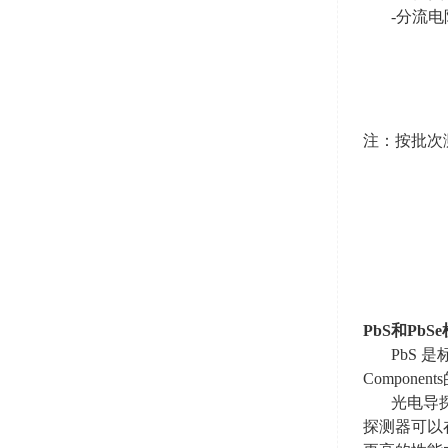
-分流
注：按批次
PbS
和
PbSe
PbS 
Components
光电导
探测器可以