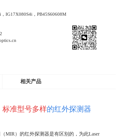
4i，IG17X080S4i，PB45S60608M
2
ptics.cn
相关产品
/W，标准型号多样
的红外探测器
围（
MIR
）的红外探测器是有区别的，为此
Laser