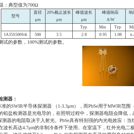
电阻：典型值为
700
Ω
直径
20%截止波长
峰值波长
峰值响应
响
型号
μ
m
μ
m
μ
m
A/W
Typ.
Min.
Typ.
Mi
IA35S500S4i
500
3.5
2.8
0.95
1.08
n.
测试的参数，
100%
测试的参数。
检测器：
是标准的
SWIR
半导体探测器 （
1-3.3
μ
m
），而
PbSe
用于
MWIR
范围
的铅盐检测器是光电导的，在照明过程中，探测器电阻会降低，
探测器的电阻取决于入射光。
PbSe
具有特别强的内光电效应：当
在波长高达
4.7
μ
m
的非制冷条件下使用。在室温下，红外光电二