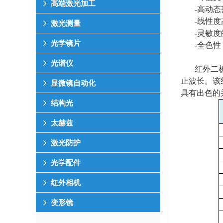
高端激光加工
-高动态
-线性度
激光测量
-灵敏
光学镜片
-全色
光谱仪
红外二
止波长。该
显微镜自动化
具有出色的
结构光
太赫兹
激光防护
光学配件
红外相机
变形镜