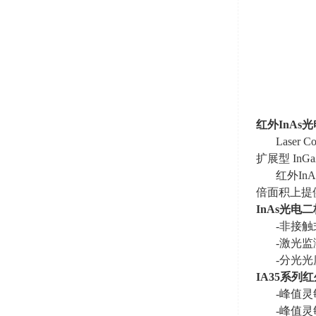
红外
InAs
光
Laser 
扩展型
InG
红外
InA
倍面积上提
InAs
光电二
-非接
-激光监
-分光光
IA35
系列红
-峰值灵
-峰值灵