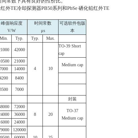
时间常数下具有良好的性价比。
铅红外
TE
冷却探测器
PB50
系列和
PbSe
硒化铅红外
TE
峰值响应度
时间常数
可选软件包版
V/W
μ
s
本
Min.
Typ.
Typ.
Max.
TO-39 Short
21000
42000
cap
10500
21000
Medium cap
4
10
7000
14000
4200
8400
3500
7000
封装
48000
72000
TO-37
24000
36000
8
20
Medium cap
16000
24000
79000
120000
39500
60000
10
25