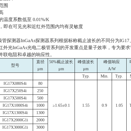
范围
高
度的温度系数低至
0.01%/K
性，即在可见光和近红外范围内均有灵敏度
极管探测器InGaAs探测器系列根据标称截止波长的不同分为
IG17
红外光
InGaAs
光电二极管系列的开发重点是量子效率，专为要求
并联电阻和卓越的响应性。
直径
50%截止波长
峰值波长
峰值响应
型号
μ
m
μ
m
μ
m
A/W
Typ.
Min.
Typ.
IG17X080S4i
80
IG17X250S4i
250
IG17X500S4i
500
IG17X1000S4i
1000
≥
1.65
±
0.1
1.55
0.9
1.05
IG17X1300S4i
1300
IG17X2000G1i
2000
IG17X3000G1i
3000