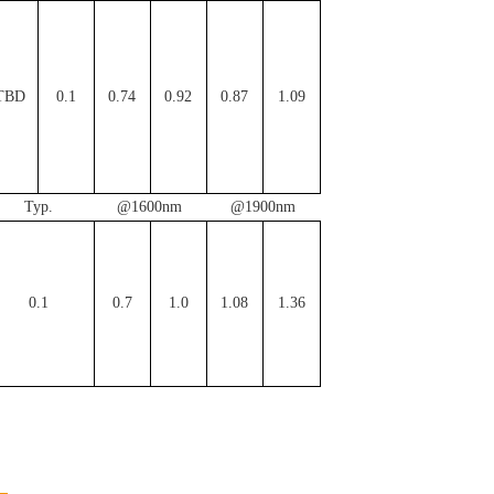
TBD
0.1
0.74
0.92
0.87
1.09
Typ.
@1600nm
@1900nm
0.1
0.7
1.0
1.08
1.36