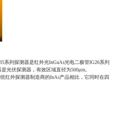
35
系列探测器是红外光
InGaAs
光电二极管
IG26
系列
器是光伏探测器，有效区域直径为
500
μ
m
。
传统红外探测器制造商的
InAs
产品相比，它同时在四