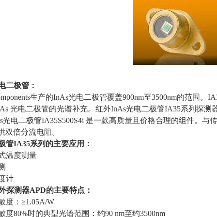
电二极管：
Components生产的
InAs
光电二极管覆盖
900nm
至
3500nm
的范围。
IA
aAs
光电二极管的光谱补充。红外
InAs
光电二极管
IA35
系列探测
s
光电二极管
IA35S500S4i
是一款高质量且价格合理的组件。与
供双倍分流电阻。
极管
IA35
系列的主要应用：
触式温度测量
测
度计
外探测器
APD
的主要特点：
敏度：≥
1.05A/W
敏度
80%
时的典型光谱范围：约
90 nm
至约
3500nm