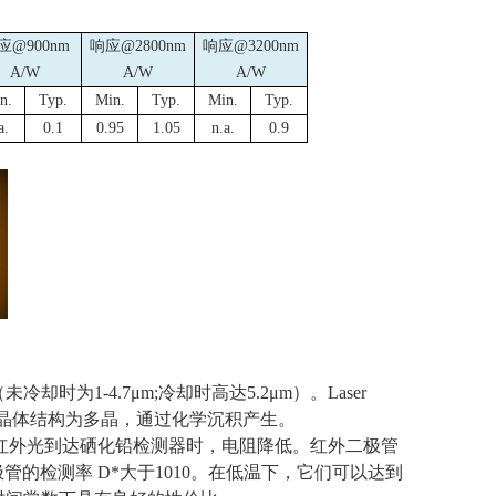
应
@900nm
响应
@2800nm
响应
@3200nm
A/W
A/W
A/W
n.
Typ.
Min.
Typ.
Min.
Typ.
a.
0.1
0.95
1.05
n.a.
0.9
（未冷却时为
1-4.7
μ
m;
冷却时高达
5.2
μ
m
）。
Laser
晶体结构为多晶，通过化学沉积产生。
红外光到达硒化铅检测器时，电阻降低。红外二极管
极管的检测率
D*
大于
1010
。在低温下，它们可以达到