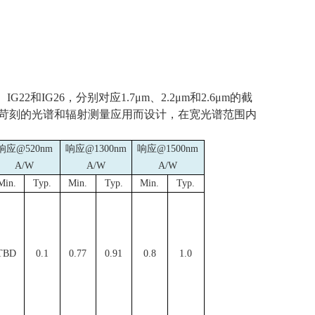
、
IG22
和
IG26
，分别对应
1.7
μ
m
、
2.2
μ
m
和
2.6
μ
m
的截
苛刻的光谱和辐射测量应用而设计，在宽光谱范围内
响应
@520nm
响应
@1300nm
响应
@1500nm
A/W
A/W
A/W
Min.
Typ.
Min.
Typ.
Min.
Typ.
TBD
0.1
0.77
0.91
0.8
1.0