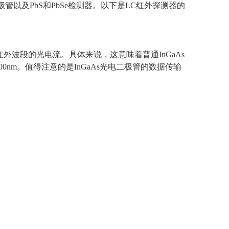
极管以及
PbS
和
PbSe
检测器。以下是LC红外探测器的
红外波段的光电流。具体来说，这意味着普通
InGaAs
00nm
。值得注意的是
InGaAs
光电二极管的数据传输