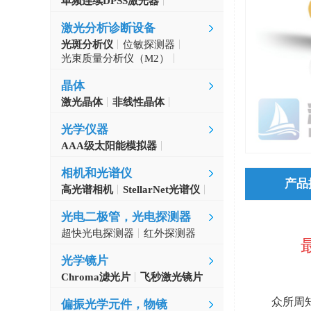
单频连续DPSS激光器
Aerodiode
激光分析诊断设备
光斑分析仪
位敏探测器
光束质量分析仪（M2）
自准直仪
激光波长计
晶体
激光晶体
非线性晶体
CLBO晶体
光学仪器
AAA级太阳能模拟器
光学斩波器
相机和光谱仪
产品
高光谱相机
StellarNet光谱仪
光电二极管，光电探测器
超快光电探测器
红外探测器
光学镜片
Chroma滤光片
飞秒激光镜片
众所周
偏振光学元件，物镜