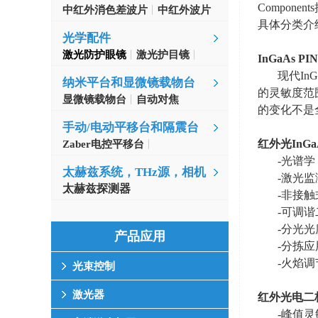
Components
中红外消色差波片
中红外波片
具体分类介
光学配件
激光防护眼镜
激光护目镜
InGaAs PIN
现代
InG
纳米平台和显微镜载物台
的灵敏度范
显微镜载物台
自动对焦
的变化不是
手动/电动平移台和隔震台
红外光
InGa
Zaber电控平移台
MinusK隔振台
-光谱
太赫兹系统，THz源，相机
-激光监
太赫兹探测器
-非接
-可调
-分光
产品应用
-分拣应
-火焰调
光束控制
激光器
红外光电二极
-峰值