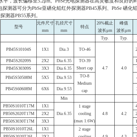
水平，波长偏移至
5.2
μ
m
。
PbSe
光电探测器在高灵敏度和良好的
光电探测器可分为
PbSe
亚硒化铅红外探测器
PB45
系列、
PbSe
硒化
却探测器
PB55
系列。
元件尺寸
孔径尺寸
20%截止
峰值
型号
特点
mm
mm
波长μ
m
波长μ
m
Typ.
Typ.
PB45S10104S
1X1
Dia.3
TO-46
PB45S20209S
2X2
Dia.6.35
TO-39
Short cap
4.7
4.0
PB45S30309S
3X3
Dia.6.35
TO-8
PB45S50508M
5X5
Dia.9.53
Medium
PB45S60608M
6X6
Dia.9.53
cap
Min
PB50S1010T17M
1X1
1 stage
PB50S2020T17M
2X2
Dia.6.35
cooling
4.8
4.2
(max 1.6W)
PB50S3030T17M
3X3
PB50S1010T26L
1X1
2 stage
PB50S2020T26L
2X2
cooling
4.9
4.3