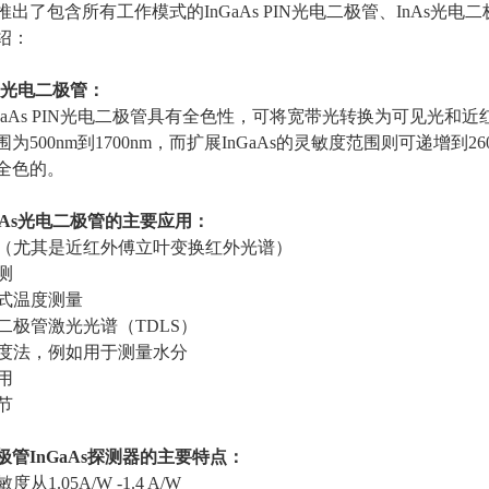
推出了包含所有工作模式的
InGaAs PIN
光电二极管、
InAs
光电二
绍：
光电二极管：
aAs PIN
光电二极管具有全色性，可将宽带光转换为可见光和近
围为
500nm
到
1700nm
，而扩展
InGaAs
的灵敏度范围则可递增到
26
全色的。
As
光电二极管的主要应用：
学（尤其是近红外傅立叶变换红外光谱）
测
触式温度测量
谐二极管激光光谱（
TDLS
）
光度法，例如用于测量水分
用
节
管InGaAs探测器的主要特点：
灵敏度从
1.05A/W -1.4 A/W