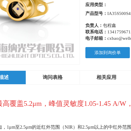
应用类型：
产品型号：
IA35S500S
负责人：
包程鑫
联系电话：
1341759671
电子邮箱：
cxbao@wello
添加到询价单
描述
询问表格
相关应用
最高覆盖5.2μm，峰值灵敏度1.05-1.45 A
知，
1
μ
m
至
2.5
μ
m
的近红外范围（
NIR
）和
2.5
μ
m
以上的中红外范