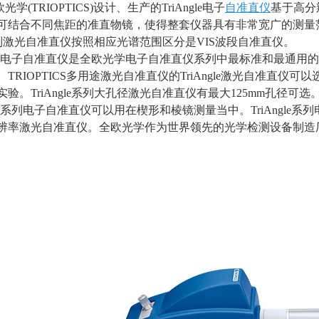
欧光学
(TRIOPTICS)
设计、生产的
TriAngle
电子
自准直仪
基于高分
可结合不同焦距的准直物镜，使得整套仪器具有非常宽广的测量
列激光自准直仪按照相应光谱范围区分是
VIS
波段自准直仪。
Angle电子自准直仪是全欧光学电子自准直仪系列中最标准和最通
。
TRIOPTICS
多用途激光自准直仪的
TriAngle
激光自准直仪可以
实验。
TriAngle
系列大孔径激光自准直仪有最大
125mm
孔径可选
ngle系列电子自准直仪可以用在楔形和棱镜测量当中。
TriAngle
系列
辨率激光自准直仪。全欧光学作为世界领先的光学检测设备制造