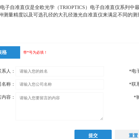
ngle电子自准直仪是全欧光学（
TRIOPTICS
）电子自准直仪系列中
种测量精度以及可选孔径的大孔径激光自准直仪来满足不同的测
表格
带*号为必填！
联系人：
*电
司名称：
*联
言内容：
*