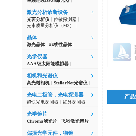
单频连续DPSS激光器
Aerodiode
激光分析诊断设备
光斑分析仪
位敏探测器
光束质量分析仪（M2）
自准直仪
激光波长计
晶体
激光晶体
非线性晶体
CLBO晶体
光学仪器
AAA级太阳能模拟器
光学斩波器
相机和光谱仪
高光谱相机
StellarNet光谱仪
光电二极管，光电探测器
产品
超快光电探测器
红外探测器
光学镜片
Chroma滤光片
飞秒激光镜片
偏振光学元件，物镜