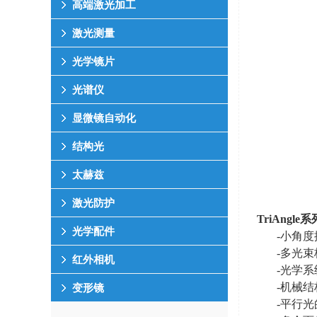
高端激光加工
激光测量
光学镜片
光谱仪
显微镜自动化
结构光
太赫兹
激光防护
TriAngle
系
光学配件
-小角
-多光束
红外相机
-光学
-机械
变形镜
-平行