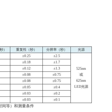
秒）
重复性（秒）
分辨率（秒）
光源
±
0.25
±
2.5
±
0.18
±
1.7
±
0.12
±
1.3
525nm
±
0.08
±
0.75
或
625nm
±
0.08
±
0.75
LED
光源
±
0.05
±
0.4
±
0.03
±
0.2
±
0.03
±
0.1
时间等）和测量条件