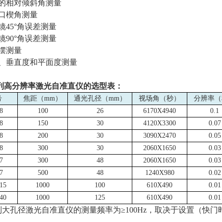
面的相对倾斜角测量
窗口楔角测量
镜
45
°角误差测量
镜
90
°角误差测量
轴摆测量
度、垂直度和平面度测量
列高分辨率激光自准直仪的选型表：
号
焦距（
mm
）
通光孔径（
mm
）
视场角（秒）
分辨率（
8
100
26
6170X4940
0.1
8
150
30
4120X3300
0.07
8
200
30
3090X2470
0.05
8
300
30
2060X1650
0.03
7
300
48
2060X1650
0.03
7
500
48
1240X980
0.02
15
1000
100
610X490
0.01
40
1000
125
610X490
0.01
le系列大孔径激光自准直仪的测量频率为≥
100Hz
，取决于设置（快门