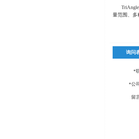
TriA
量范围、多
询问
*
*公
留