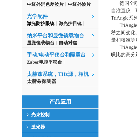
德国全
中红外消色差波片
中红外波片
自准直仪，
光学配件
TriAngle
系
激光防护眼镜
激光护目镜
Tri
秒之间变化
纳米平台和显微镜载物台
量和校准等
显微镜载物台
自动对焦
TriA
噪比的高分
手动/电动平移台和隔震台
Zaber电控平移台
MinusK隔振台
太赫兹系统，THz源，相机
太赫兹探测器
产品应用
光束控制
激光器