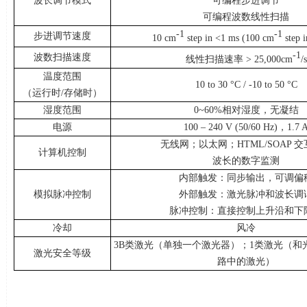
波长调节模式
可编程步进调节
可编程波数线性扫描
-1
-1
步进调节速度
10 cm
step in <1 ms (100 cm
step 
-1
波数扫描速度
线性扫描速率
> 25,000cm
/s
温度范围
10 to 30 °C / -10 to 50 °C
（运行时
/
存储时）
湿度范围
0~60%相对湿度，无凝结
电源
100 – 240 V (50/60 Hz)，
1.7 
无线网；以太网；
HTML/SOAP
交
计算机控制
波长的数字监测
内部触发：同步输出，可调偏
模拟脉冲控制
外部触发：激光脉冲和波长调
脉冲控制：直接控制上升沿和下
冷却
风冷
3B类激光（单独一个激光器）；
1
类激光（和
激光安全等级
路中的激光）