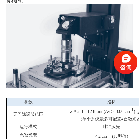
有利的。
参数
指标
-1
λ
≈ 5.3 – 12.8 µm (Δν > 1000 cm
) (
无间隙调节范围
(单个系统最多可配置
4
台激光
运行模式
脉冲激光
-1
光谱线宽
< 2 cm
(典型值
)