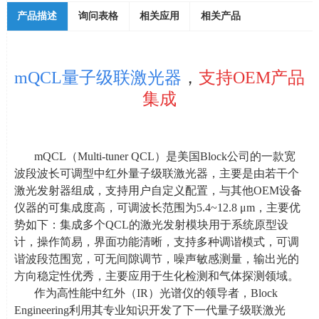
产品描述
询问表格
相关应用
相关产品
mQCL量子级联激光器
，
支持OEM产品
集成
mQCL（
Multi-tuner QCL
）是美国
Block
公司的一款宽
波段波长可调型中红外量子级联激光器，主要是由若干个
激光发射器组成，支持用户自定义配置，与其他
OEM
设备
仪器的可集成度高，可调波长范围为
5.4~12.8 μm
，主要优
势如下：集成多个
QCL
的激光发射模块用于系统原型设
计，操作简易，界面功能清晰，支持多种调谐模式，可调
谐波段范围宽，可无间隙调节，噪声敏感测量，输出光的
方向稳定性优秀，主要应用于生化检测和气体探测领域。
作为高性能中红外（
IR
）光谱仪的领导者，
Block
Engineering
利用其专业知识开发了下一代量子级联激光