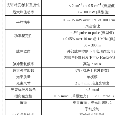
-1
-1
光谱精度
/
波长重复性
< 2 cm
/ < 0.5 cm
(典型值
最大峰值功率
100~500 mW (典型值
)
0.5 – 15 mW over 95% of 1000 cm
平均功率
5%占空比
< 5% pulse-to-pulse (典型值
)
功率稳定性
< 0.05% over 10 ms @ 1 MHz 
30 – 300 ns
脉冲宽度
外部脉冲控制下可实现连续可
内部与外部触发下可达
10ns
级的
脉冲重复频率
高达
3 MHz
最大占空因数
8% (取决于脉冲参数
)
光束质量
单横模
光束尺寸
2 x 4 mm, 准直光输出
光束远场发散角
< 5 mrad
指向稳定性
±
0.5 mrad
（单级激光）；
<
±
1 mrad
（
偏振
垂直偏振，消光比
100 : 1
手动控制