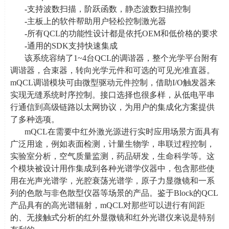
-
支持波数扫描，阶跃函数，静态波数扫描控制
-
主板上的软件帮助用户轻松控制激光器
-
所有
QCL
的功能性设计都是依托
OEM
和低价格的要求
-
通用的
SDK
支持快速集成
该系统容纳了
1~4
台
QCL
的调谐器，整个光学平台附有
调谐器，合束器，转向光学元件和可选的可见光准直器。
mQCL
调谐模块可由微型驱动元件控制，借助
I/O
触发器来
实现无缝系统时序控制。接口选择也很多样，从低电平串
行通信到高级链路以太网协议，为用户的集成化方案提供
了多种选项。
mQCL在需要中红外激光源进行实时应用场景方面具有
广泛用途，例如表面检测，计量生物学，串联过程控制，
实验室分析，空气质量监测，药品研发，生命科学等。这
个模块被设计用作集成到各种光谱学仪器中，包含那些使
用在光声光谱学，光腔衰荡光谱学，原子力显微镜和一系
列的色散与非色散型仪器等场景的产品。鉴于
Block
的
QCL
产品具有的高光谱辐射，
mQCL
对那些可以进行有间距
的、无接触式分析的红外显微镜和红外光谱仪来说是特别