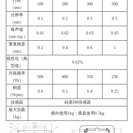
行程
100
200
300
500
（
um
）
分辨率
0.1
0.2
0.3
0.5
（
nm
）
噪声底
0.01
0.02
0.03
0.05
（
nm-typ.
）
重复精度
0.2
0.4
0.6
1
（
nm
）
线性化（典
0.02%
型值）
共振频率
500
400
350
250
（
Hz
）
刚度
0.6
0.5
0.4
0.25
（
N/pm
）
传感器
硅基
HR
传感器
最大负载
横向使用
1kg
；垂直使用
0.5kg
（
kg
）