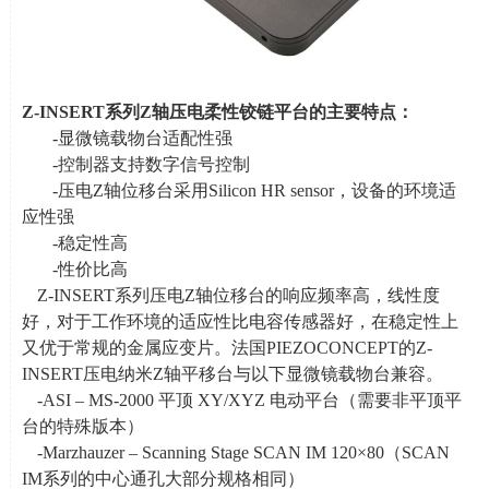
Z-INSERT
系列
Z
轴压电柔性铰链平台的主要特点：
-显微镜载物台适配性强
-控制器支持数字信号控制
-压电
Z
轴位移台采用
Silicon HR sensor
，设备的环境适
应性强
-稳定性高
-性价比高
Z-INSERT系列压电
Z
轴位移台的响应频率高，线性度
好，对于工作环境的适应性比电容传感器好，在稳定性上
又优于常规的金属应变片。法国
PIEZOCONCEPT
的
Z-
INSERT
压电纳米
Z
轴平移台与以下显微镜载物台兼容。
-ASI –
MS-2000
平顶
XY/XYZ
电动平台（需要非平顶平
台的特殊版本）
-Marzhauzer – Scanning Stage SCAN IM 120×80（
SCAN
IM
系列的中心通孔大部分规格相同）