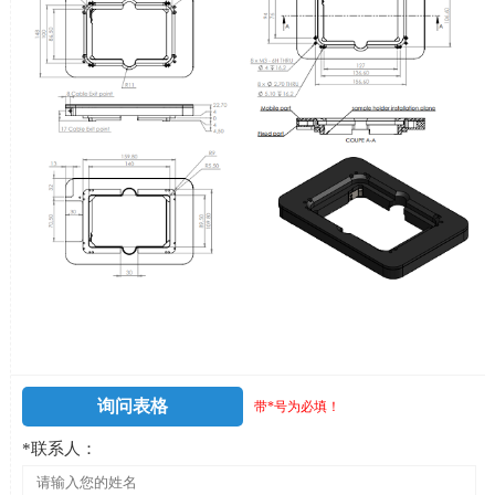
询问表格
带*号为必填！
*联系人：