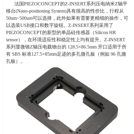
法国
PIEZOCONCEPT
的
Z-INSERT
系列压电纳米
Z
轴平
移台
(Nano-positioning System)
具有很高的性价比，行程从
50um~500um
可以选择，此外如果有需要更精细的操作，可
以选装
USB
接口和数字旋钮。
Z-INSERT
系列采用了
PIEZOCONCEPT
的新型的单晶硅传感器（
Silicon HR
sensor
），在环境适应性和稳定性上均有提升。
Z-INSERT
系列显微镜
Z
轴压电载物台的
128.5
×
86.5mm
开口适用于所
有
SBS
标准
127.5
×
85mm
足迹的多孔微孔板（例如
96
孔微
孔板）。