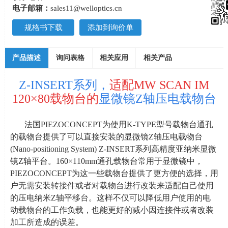
电子邮箱：
sales11@welloptics.cn
规格书下载
添加到询价单
产品描述
询问表格
相关应用
相关产品
Z-INSERT系列，
适配MW SCAN IM
120×80载物台的
显微镜Z轴压电载物台
法国
PIEZOCONCEPT
为使用
K-TYPE
型号载物台通孔
的载物台提供了可以直接安装的显微镜
Z
轴压电载物台
(Nano-positioning System) Z-INSERT
系列高精度亚纳米显微
镜
Z
轴平台。
160
×
110mm
通孔载物台常用于显微镜中，
PIEZOCONCEPT
为这一些载物台提供了更方便的选择，用
户无需安装转接件或者对载物台进行改装来适配自己使用
的压电纳米
Z
轴平移台。这样不仅可以降低用户使用的电
动载物台的工作负载，也能更好的减小因连接件或者改装
加工所造成的误差。