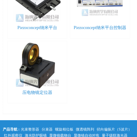
Piezoconcept纳米平台
Piezoconcept纳米平台控制器
压电物镜定位器
产品导航 :
光束整形器
分束器
螺旋相位板
微透镜阵列
径向偏振片（S波片）
红外观察仪
激光防护眼镜
显微镜载物台
显微镜自动对焦
量子级联激光器