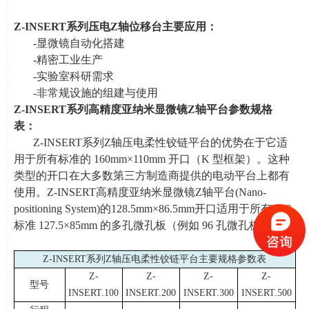
Z-INSERT
系列压电
Z
轴位移台主要应用：
-显微镜自动化搭建
-精密工业生产
-实验室科研需求
-非常规设施的组建与使用
Z-INSERT
系列高精度亚纳米显微镜
Z
轴平台参数规格
表：
Z-INSERT系列
Z
轴压电柔性铰链平台的优势在于它适
用于所有标准的
160mm
×
110mm
开口（
K
型框架）。这种
类型的开口在大多数第三方制造商提供的电动平台上都有
使用。
Z-INSERT
高精度亚纳米显微镜
Z
轴平台
(Nano-
positioning System)
的
128.5mm
×
86.5mm
开口适用于所有
SBS
标准
127.5
×
85mm
的多孔微孔板（例如
96
孔微孔板）。
Z-INSER
T
系列
Z
轴压电柔性铰链平台主要规格参数表
Z-
Z-
Z-
Z-
型号
INSERT.100
INSERT.200
INSERT.300
INSERT.500