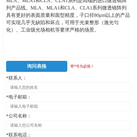
MLA、
MLA1
和
CLA
、
CLA1
系列是高端的进口微透镜阵
列产品线。
MLA
、
MLA1
和
CLA
、
CLA1
系列微透镜阵列
具有更好的表面质量和面型精度，子口径
80
μ
m
以上的产品
可实现几乎无缺陷和坏点，可用于光束整形（激光匀
化）、工业级光场相机等要求严格的场景。
询问表格
带*号为必填！
*联系人：
*电子邮箱：
*公司名称：
*联系电话：