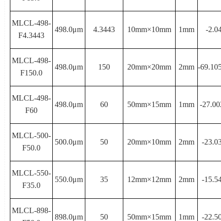
MLCL-498-
498.0μ
m
4.3443
10mm×
10mm
1mm
-2.0
F4.3443
MLCL-498-
498.0μ
m
150
20mm×
20mm
2mm
-69.10
F150.0
MLCL-498-
498.0μ
m
60
50mm×
15mm
1mm
-27.00
F60
MLCL-500-
500.0μ
m
50
20mm×
10mm
2mm
-23.0
F50.0
MLCL-550-
550.0μ
m
35
12mm×
12mm
2mm
-15.5
F35.0
MLCL-898-
898.0μ
m
50
50mm×
15mm
1mm
-22.5