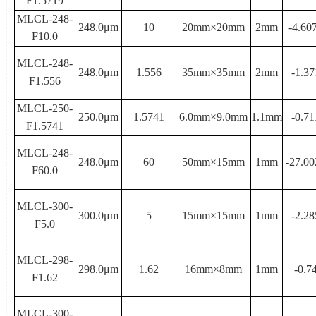
F1.5719
MLCL-248-
248.0μ
m
10
20mm×
20mm
2mm
-4.60
F10.0
MLCL-248-
248.0μ
m
1.556
35mm×
35mm
2mm
-1.37
F1.556
MLCL-250-
250.0μ
m
1.5741
6.0mm×
9.0mm
1.1mm
-0.71
F1.5741
MLCL-248-
248.0μ
m
60
50mm×
15mm
1mm
-27.00
F60.0
MLCL-300-
300.0μ
m
5
15mm×
15mm
1mm
-2.28
F5.0
MLCL-298-
298.0μ
m
1.62
16mm×
8mm
1mm
-0.7
F1.62
MLCL-300-