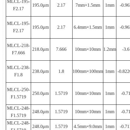
MLCL-195-
195.0μ
m
2.17
7mm×
1.5mm
1mm
-0.96
F2.17
MLCL-195-
195.0μ
m
2.17
6.4mm×
1.5mm
1mm
-0.96
F2.17
MLCL-218-
218.0μ
m
7.666
10mm×
10mm
1.2mm
-3.6
F7.666
MLCL-238-
238.0μ
m
1.8
100mm×
100mm
1mm
-0.822
F1.8
MLCL-250-
250.0μ
m
1.5719
10mm×
10mm
1mm
-0.7
F1.5719
MLCL-248-
248.0μ
m
1.5719
10mm×
10mm
1mm
-0.7
F1.5719
MLCL-248-
248.0μ
m
1.5719
4.5mm×
9.0mm
1mm
-0.71