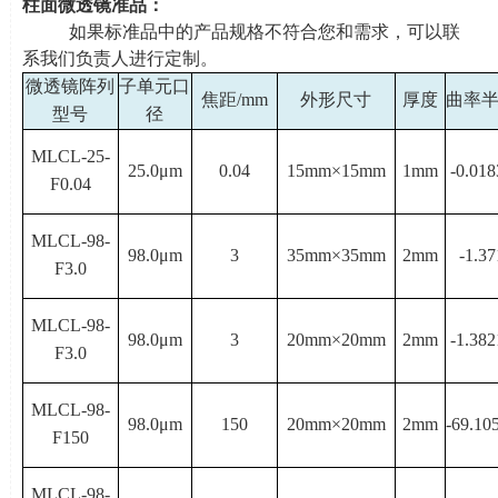
柱面微透镜准品：
如果标准品中的产品规格不符合您和需求，可以联
系我们负责人进行定制。
微透镜阵列
子单元口
焦距
/mm
外形尺寸
厚度
曲率
型号
径
MLCL-25-
25.0μ
m
0.04
15mm×
15mm
1mm
-0.018
F0.04
MLCL-98-
98.0μ
m
3
35mm×
35mm
2mm
-1.37
F3.0
MLCL-98-
98.0μ
m
3
20mm×
20mm
2mm
-1.382
F3.0
MLCL-98-
98.0μ
m
150
20mm×
20mm
2mm
-69.10
F150
MLCL-98-