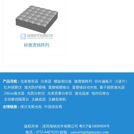
硅微透镜阵列
产品导航 :
光束整形器
分束器
螺旋相位板
微透镜阵列
径向偏振片（S波片）
红外观察仪
激光防护眼镜
显微镜载物台
显微镜自动对焦
量子级联激光器
266nm激光器
光斑分析仪
光束质量分析仪
激光晶体
电控位移台
主动被动隔震台
太赫兹源
太赫兹相机
友情链接 :
维尔克斯光电
中国供应商
中科光学
版权所有：深圳海纳光学有限公司
粤ICP备18089606号
电话：0755-84870203 邮箱：sales@highlightoptics.com