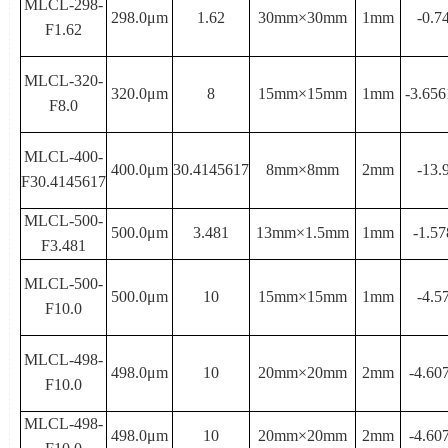
MLCL-298-
298.0μ
m
1.62
30mm×
30mm
1mm
-0.7
F1.62
MLCL-320-
320.0μ
m
8
15mm×
15mm
1mm
-3.656
F8.0
MLCL-400-
400.0μ
m
30.4145617
8mm×
8mm
2mm
-13.
F30.4145617
MLCL-500-
500.0μ
m
3.481
13mm×
1.5mm
1mm
-1.57
F3.481
MLCL-500-
500.0μ
m
10
15mm×
15mm
1mm
-4.5
F10.0
MLCL-498-
498.0μ
m
10
20mm×
20mm
2mm
-4.60
F10.0
MLCL-498-
498.0μ
m
10
20mm×
20mm
2mm
-4.60