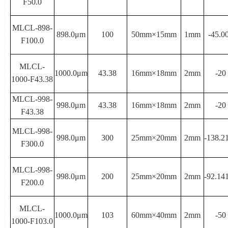
F50.0
MLCL-898-
898.0μ
m
100
50mm×
15mm
1mm
-45.0
F100.0
MLCL-
1000.0μ
m
43.38
16mm×
18mm
2mm
-20
1000-F43.38
MLCL-998-
998.0μ
m
43.38
16mm×
18mm
2mm
-20
F43.38
MLCL-998-
998.0μ
m
300
25mm×
20mm
2mm
-138.2
F300.0
MLCL-998-
998.0μ
m
200
25mm×
20mm
2mm
-92.14
F200.0
MLCL-
1000.0μ
m
103
60mm×
40mm
2mm
-50
1000-F103.0