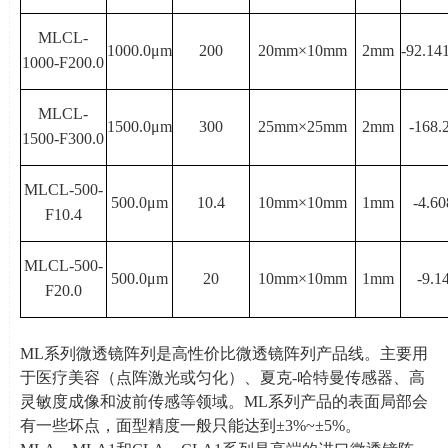
MLCL-
1000.0μ
m
200
20mm×
10mm
2mm
-92.14
1000-F200.0
MLCL-
1500.0μ
m
300
25mm×
25mm
2mm
-168.
1500-F300.0
MLCL-500-
500.0μ
m
10.4
10mm×
10mm
1mm
-4.60
F10.4
MLCL-500-
500.0μ
m
20
10mm×
10mm
1mm
-9.1
F20.0
ML系列微透镜阵列是高性价比微透镜阵列产品线。主要用
于医疗美容（点阵激光或匀化）、夏克
-
哈特曼传感器、高
灵敏度成像和波前传感等领域。
ML
系列产品的表面局部会
有一些坏点，面型精度一般只能达到±
3%~
±
5%
。