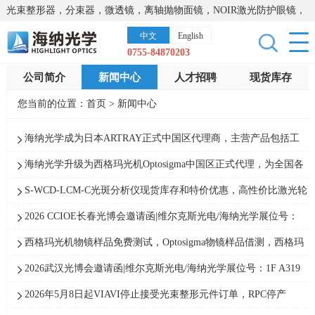
光束整形器，分束器，微透镜，离轴抛物面镜，NOIR激光防护眼镜，
太阳能模拟器，显微镜载物台，激光器，光谱仪，红外热像仪，激光
中文
English
晶体
0755-84870203
公司简介
新闻中心
人才招聘
现货库存
您当前的位置：
首页
>
新闻中心
海纳光学成为日本ARTRAY正式中国区代理商，主营产品包括工
业相机、工业镜头等
海纳光学升级为西格玛光机Optosigma中国区正式代理，为全国各
区域客户提供技术咨询和产品选型
S-WCD-LCM-C光斑分析仪现货库存和特价优惠，高性价比激光轮
廓分析仪，DATARAY
2026 CCIOE长春光博会邀请函|维尔克斯光电/海纳光学展位号：
A1 C-39&40
西格玛光机物镜样品免费测试，Optosigma物镜样品借测，西格玛
一级代理商特别服务
2026武汉光博会邀请函|维尔克斯光电/海纳光学展位号：1F A319
2026年5月8日起VIAVI停止接受光束整形元件订单，RPC停产