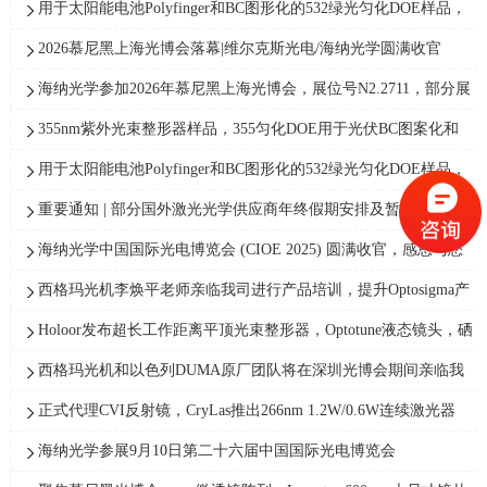
LSO，包括工程散射片、多合一螺旋相位片等光学元件
用于太阳能电池Polyfinger和BC图形化的532绿光匀化DOE样品，
Poly光束整形器免费测试，正方形长方形光斑
2026慕尼黑上海光博会落幕|维尔克斯光电/海纳光学圆满收官
海纳光学参加2026年慕尼黑上海光博会，展位号N2.2711，部分展
品信息
355nm紫外光束整形器样品，355匀化DOE用于光伏BC图案化和
Poly减薄，F420下200~400μm方形光斑
用于太阳能电池Polyfinger和BC图形化的532绿光匀化DOE样品，
Poly光束整形器免费测试，正方形长方形光斑
重要通知 | 部分国外激光光学供应商年终假期安排及暂定营业的提
醒
海纳光学中国国际光电博览会 (CIOE 2025) 圆满收官，感恩与您
一同前行
西格玛光机李焕平老师亲临我司进行产品培训，提升Optosigma产
品销售的专业性
Holoor发布超长工作距离平顶光束整形器，Optotune液态镜头，硒
化锌分束器
西格玛光机和以色列DUMA原厂团队将在深圳光博会期间亲临我
司展位现场解答客户咨询
正式代理CVI反射镜，CryLas推出266nm 1.2W/0.6W连续激光器
海纳光学参展9月10日第二十六届中国国际光电博览会