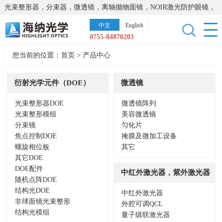
光束整形器，分束器，微透镜，离轴抛物面镜，NOIR激光防护眼镜，
太阳能模拟器，显微镜载物台，激光器，光谱仪，红外热像仪，激光
中文
English
晶体
0755-84870203
您当前的位置：
首页
>
产品中心
衍射光学元件（DOE）
微透镜
光束整形器DOE
微透镜阵列
光束整形模组
美容微透镜
分束镜
匀化片
焦点控制DOE
掩膜及微加工设备
螺旋相位板
其它
其它DOE
DOE配件
中红外激光器，紫外激光器
随机点阵DOE
结构光DOE
中红外激光器
非球面镜光束整形
外腔可调QCL
结构光模组
量子级联激光器