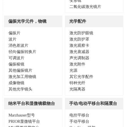
变形镜
二氧化碳激光镜片
偏振光学元件，物镜
光学配件
偏振片
激光防护眼镜
波片
激光防护罩
消色差波片
激光观察卡
径向偏振转换片
激光衰减器
可调波片
声光调制器
偏振棱镜
激光附件
其他偏振镜片
光源
激光加工用物镜
其它光学配件
成像物镜
特种光纤
其他光学镜头
光隔离器
纳米平台和显微镜载物台
手动/电动平移台和隔震台
Marzhauser型号
电控平移台
PRIOR显微镜平台
手动平移台