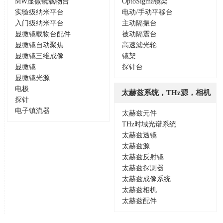
MW显微镜载物台
OptoSigma镜架
实验级纳米平台
电动/手动平移台
入门级纳米平台
主动隔振台
显微镜载物台配件
被动隔震台
显微镜自动聚焦
高速滤光轮
显微镜三维成像
镜架
显微镜
探针台
显微镜光源
电极
太赫兹系统，THz源，相机
探针
电子镇流器
太赫兹元件
THz时域光谱系统
太赫兹透镜
太赫兹源
太赫兹反射镜
太赫兹探测器
太赫兹成像系统
太赫兹相机
太赫兹配件