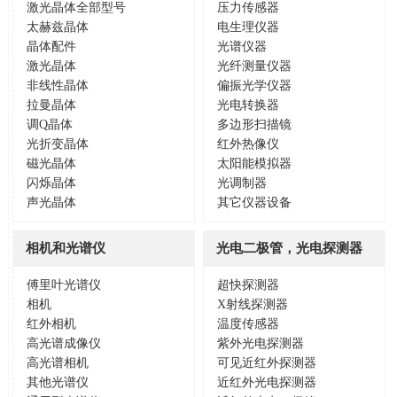
激光晶体全部型号
压力传感器
太赫兹晶体
电生理仪器
晶体配件
光谱仪器
激光晶体
光纤测量仪器
非线性晶体
偏振光学仪器
拉曼晶体
光电转换器
调Q晶体
多边形扫描镜
光折变晶体
红外热像仪
磁光晶体
太阳能模拟器
闪烁晶体
光调制器
声光晶体
其它仪器设备
相机和光谱仪
光电二极管，光电探测器
傅里叶光谱仪
超快探测器
相机
X射线探测器
红外相机
温度传感器
高光谱成像仪
紫外光电探测器
高光谱相机
可见近红外探测器
其他光谱仪
近红外光电探测器