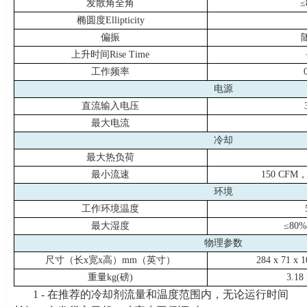
发散角全角
≤
椭圆度
Ellipticity
偏振
上升时间
Rise Time
工作频率
电源
直流输入电压
最大电流
冷却
最大热负荷
最小流速
150 CF
环境
工作环境温度
最大湿度
≤
80%
物理参数
尺寸（长
x
宽
x
高）
mm
（英寸）
284 x 71 x 1
重量
kg(
磅
)
3.18 
1 - 在推荐的冷却剂流量和温度范围内，无论运行时间