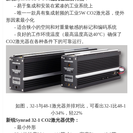
- 易于集成和安装在紧凑的工业系统上
- 唯一一款具有集成射频的工业
5W CO2
激光器，使外
形因素最小化
- 适合狭小的空间和对重量敏感的标记和编码系统
- 良好的工作环境温度（最高温度高达
40
°
C
）确保了
CO2
激光器在各种条件下的可靠运行。
如图，
32-1
与
48-1
激光器并排对比，可看出
32-1
比
48-1
小
34%
，轻
22%
新锐
Synrad 32-1 CO2
激光器优势：
- 最小外形