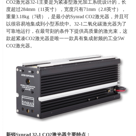
CO2
激光器
32-1
主要是为紧凑型激光加工系统设计的，长
度超过
284mm
（
11
英寸），宽度只有
71mm
（
2.8
英寸），
重量
3.18kg
（
7
磅），是最小的
Synrad CO2
激光器，并且可
以很容易地集成到小型系统中。
32-1
二氧化碳激光器为了
可靠地运行，在最苛刻的条件下提供高质量的激光束，这
款超紧凑
CO2
激光器是唯一一款具有集成射频的工业
5W
CO2
激光器。
新锐
Synrad 32-1 CO2
激光器主要特点：