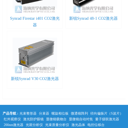
Synrad Firestar i401 CO2激光
新锐Synrad 48-1 CO2激光器
器
新锐Synrad V30 CO2激光器
产品导航 :
光束整形器
分束器
螺旋相位板
微透镜阵列
径向偏振片（S波片）
红外观察仪
激光防护眼镜
显微镜载物台
显微镜自动对焦
量子级联激光器
266nm激光器
光斑分析仪
光束质量分析仪
激光晶体
电控位移台