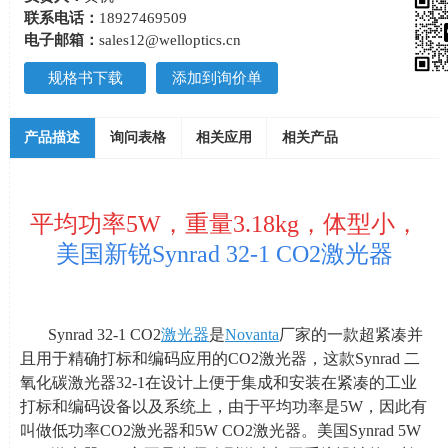
联系电话：
18927469509
电子邮箱：
sales12@welloptics.cn
规格书下载
添加到询价单
产品描述
询问表格
相关应用
相关产品
平均功率5W，重量3.18kg，体型小，
美国新锐Synrad 32-1 CO2激光
器
Synrad 32-1 CO2
激光器
是
Novanta
厂家的一款超紧凑并
且用于精确打标和编码应用的
CO2
激光器，这款
Synrad
二
氧化碳激光器
32-1
在设计上便于集成和安装在紧凑的工业
打标和编码设备以及系统上，由于平均功率是
5W
，因此有
叫做低功率
CO2
激光器和
5W CO2
激光器。美国
Synrad 5W