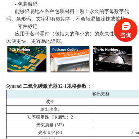
- 包装编码
能够轻易地在各种包装材料上贴上永久的字母数字代
码、条形码、文字和有效期等，不会轻易被涂抹或擦掉。
- 零件标记
应用于各种零件（包括大的和小的）的永久性标记，
以便更快、更容易地追踪。
Synrad
二氧化碳激光器
32-1
规格参数：
输出规格
波长
输出功
率
1
功率稳定性（冷启动
）
2
光束质量
(M2)
光束直径
径
3
2.5