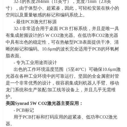
32-1的长度
284mm
（
11
英寸），宽度
71mm
（
2.8
英
寸），由于体型小、超紧凑，因此，可轻松安装在狭小的
空间以及重量敏感的标记和编码系统上。
- 最佳
PCB
激光打标源
32-1非常适合用于桌面
PCB
打标系统，并且是唯一具
有集成射频设计的
5 W CO2
激光器。在低功率
CO2
激光器
中具有出色的稳定性，可在热敏型
PCB
表面提供干净、清
晰的标记和编码。
10.6
μ
m
的波长完全适用于
PCB
的环氧树
脂表面。
- 专为工业用途而设计
出色的工作环境温度范围（
5
至
40
°
C
）可确保
10.6
μ
m
激
光器在各种工业环境中的可靠运行。坚固的全金属密封管
是一个非常优秀的设计，很容易集成到机器人手臂、移动
龙门系统和生产装配
/
加工线等设备上，并且几乎无需维
护。
美国
Synrad 5W CO2
激光器主要应用：
- PCB标记
用于
PCB
打标和打码应用的超紧凑、低功率
CO2
激光
器。