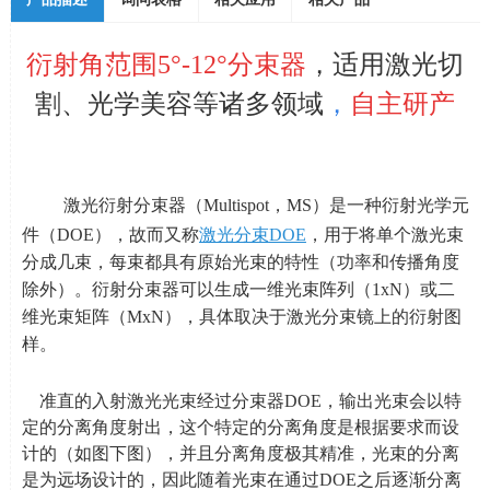
衍射角范围
5
°
-12
°分束器
，
适用激光切
割、光学美容等诸多领域
，
自主研产
激光衍射分束器（
Multispot
，
MS
）是一种衍射光学元
件（
DOE
），故而又称
激光分束
DOE
，用于将单个激光束
分成几束，每束都具有原始光束的特性（功率和传播角度
除外）。衍射分束器可以生成一维光束阵列（
1xN
）或二
维光束矩阵（
MxN
），具体取决于激光分束镜上的衍射图
样。
准直的入射激光光束经过分束器
DOE
，输出光束会以特
定的分离角度射出，这个特定的分离角度是根据要求而设
计的（如图下图），并且分离角度极其精准，光束的分离
是为远场设计的，因此随着光束在通过
DOE
之后逐渐分离