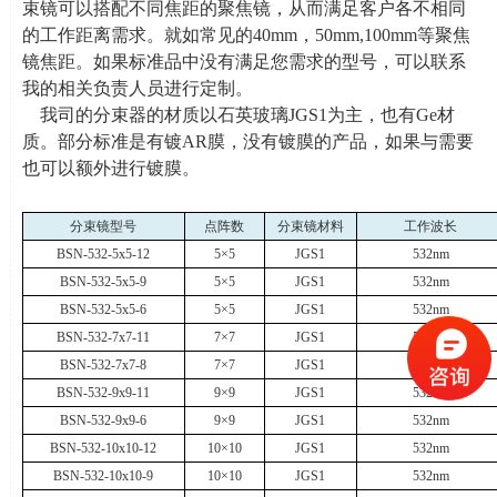
束镜可以搭配不同焦距的聚焦镜，从而满足客户各不相同
的工作距离需求。就如常见的
40mm
，
50mm,100mm
等聚焦
镜焦距。如果标准品中没有满足您需求的型号，可以联系
我的相关负责人员进行定制。
我司的分束器的材质以石英玻璃
JGS1
为主，也有
Ge
材
质。部分标准是有镀
AR
膜，没有镀膜的产品，如果与需要
也可以额外进行镀膜。
分束镜型号
点阵数
分束镜材料
工作波长
BSN-532-5x5-12
5
×
5
JGS1
532nm
BSN-532-5x5-9
5
×
5
JGS1
532nm
BSN-532-5x5-6
5
×
5
JGS1
532nm
BSN-532-7x7-11
7
×
7
JGS1
532nm
BSN-532-7x7-8
7
×
7
JGS1
532nm
BSN-532-9x9-11
9
×
9
JGS1
532nm
BSN-532-9x9-6
9
×
9
JGS1
532nm
BSN-532-10x10-12
10
×
10
JGS1
532nm
BSN-532-10x10-9
10
×
10
JGS1
532nm