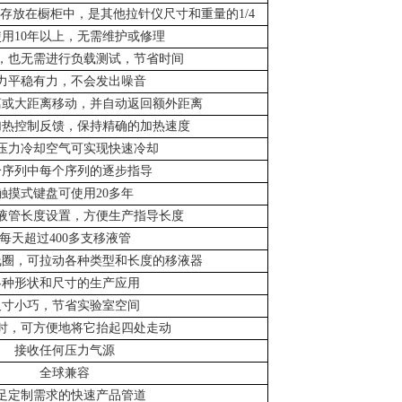
存放在橱柜中，是其他拉针仪尺寸和重量的
1/4
使用
10
年以上，无需维护或修理
，也无需进行负载测试，节省时间
力平稳有力，不会发出噪音
离或大距离移动，并自动返回额外距离
加热控制反馈，保持精确的加热速度
压力冷却空气可实现快速冷却
个序列中每个序列的逐步指导
触摸式键盘可使用
20
多年
液管长度设置，方便生产指导长度
每天超过
400
多支移液管
线圈，可拉动各种类型和长度的移液器
各种形状和尺寸的生产应用
尺寸小巧，节省实验室空间
时，可方便地将它抬起四处走动
接收任何压力气源
全球兼容
足定制需求的快速产品管道