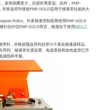
大，发热线圈更大，拉拔距离更远。此外，
PMP-
，所有这些升级使
PMP-102LD
适用于移液管拉拔的大
icropipette Puller)。许多移液管制造商使用
PMP-102LD
微针拉针仪
PMP-102LD
而言，瓶颈在于使用
MFG-5
用序列，并根据预设序列拉管
55
个真实移液器样品。
光序列、移液管长度设置、电源系统和加热盘管已升
电源线和手册。