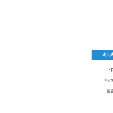
询问
*
*公
留