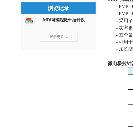
- PM
浏览记录
- PMP-
MDI可编程微针拉针仪
- 采
- 功
- 32
显示更多
- 可用
- 加长型
微电极拉针