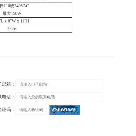
择
110
或
240VAC
最大
150W
”L x 8”W x 11”H
25lbs
子邮箱：
系电话：
验证码：