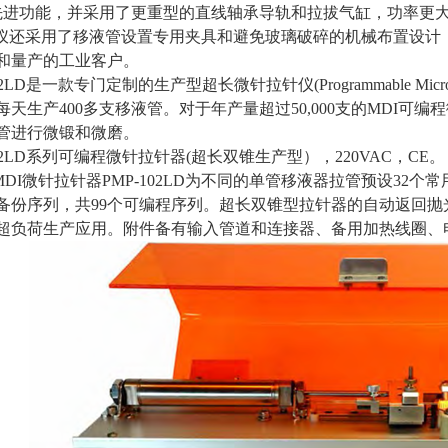
先进功能，并采用了更重型的直线轴承导轨和拉拔气缸，功率更
仪还采用了移液管设置专用夹具和避免玻璃破碎的机械布置设计
和量产的工业客户。
102LD是一款专门定制的生产型超长微针拉针仪
(
Programmable M
每天生产
400
多支移液管。对于年产量超过
50,000
支的
MDI
可编程
管进行微锻和微磨。
102LD系列可编程微针拉针器
(
超长双锥生产型），
220VAC
，
CE
。
MDI
微针拉针器
PMP-102LD
为不同的单管移液器拉管预设
32
个常
备份序列，共
99
个可编程序列。超长双锥型拉针器的自动返回抛
超负荷生产应用。附件备有输入管道和连接器、备用加热线圈、