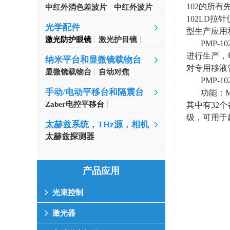
102
的所有
中红外消色差波片
中红外波片
102LD
拉针
光学配件
型生产应用
激光防护眼镜
激光护目镜
PMP-
进行生产，
纳米平台和显微镜载物台
对专用移液
显微镜载物台
自动对焦
PMP-
手动/电动平移台和隔震台
功能：
Zaber电控平移台
其中有
32
个
MinusK隔振台
级，可用于
太赫兹系统，THz源，相机
太赫兹探测器
产品应用
光束控制
激光器