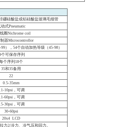
径硼硅酸盐或铝硅酸盐玻璃毛细管
气动式
Pneumatic
线圈
Nichrome coil
控制器
Microcontrollor
-99
），
54
个自动加热等级（
45-98
）
99个可保存序列
每个序列
18
个
35和
35
备用
22
0.5-35mm
.1-10psi，可调
.1-60psi，可调
.5-30psi，可调
30-60psi
20x4 LCD
拉力
2/
冷力、冷气压和回力。