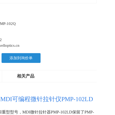
MP-102Q
2
lloptics.cn
添加到询价单
相关产品
，
MDI可编程微针拉针仪PMP-102LD
和重型型号，MDI微针拉针器
PMP-102LD
保留了
PMP-