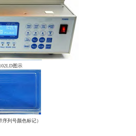
102LD
图示
带序列号颜色标记）