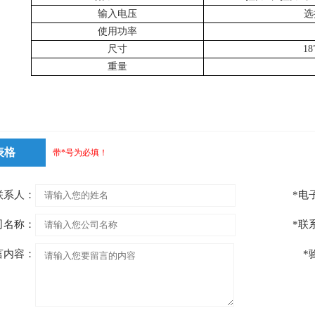
输入电压
选
使用功率
尺寸
18
重量
表格
带*号为必填！
联系人：
*电
司名称：
*联
言内容：
*