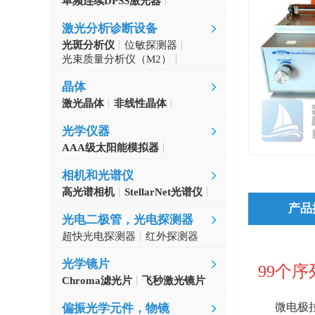
单频连续DPSS激光器
Aerodiode
激光分析诊断设备
光斑分析仪
位敏探测器
光束质量分析仪（M2）
自准直仪
激光波长计
晶体
激光晶体
非线性晶体
CLBO晶体
光学仪器
AAA级太阳能模拟器
光学斩波器
相机和光谱仪
高光谱相机
StellarNet光谱仪
产品
光电二极管，光电探测器
超快光电探测器
红外探测器
光学镜片
99个
Chroma滤光片
飞秒激光镜片
微电极
偏振光学元件，物镜