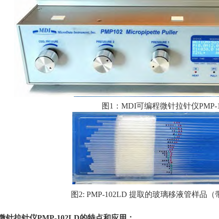
图
1
：MDI可编程微针拉针仪
PMP-
图
2: PMP-102LD
提取的玻璃移液管样品（
微针拉针仪
PMP-102LD
的
特点和应用：