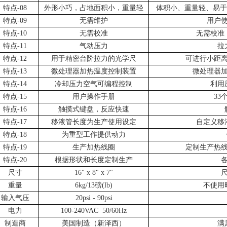
特点
-08
外形小巧，占地面积小，重量轻
体积小、重量轻、易于
特点
-09
无需维护
用户
特点
-10
无需校准
无需校准
特点
-11
气动压力
拉
特点
-12
用于精密台阶拉力的光学尺
可进行小距
特点
-13
微处理器加热温度控制装置
微处理器
特点
-14
冷却压力空气可编程控制
利用
特点
-15
用户操作手册
33
特点
-16
触摸式键盘，反应快速
特点
-17
移液管长度为生产使用设定
自定义移
特点
-18
为重型工作提供动力
特点
-19
生产加热线圈
定制生产热
特点
-20
根据形状和长度定制生产
尺寸
16" x 8" x 7"
重量
6kg/13磅
(lb)
不使用
输入气压
20psi - 90psi
电力
100-240VAC 50/60Hz
制造商
美国制造（新泽西）
满