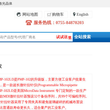
激光晶体
网站地图
购物车
English
服务热线：0755-84870203
仪
P-102LD是PMP-102的升级版，主要方便工业客户批量生
一款超长微针拉针仪(Programmable Micropipette
-102LD是美国MicroData Instrument 专门定制的一款生产
MDI微针拉针器预设32个备份序列，共99个可编程序列。
编程微针拉针器采用了专用夹具和避免玻璃破碎的机械布置设
器比普通款寿命更长久，适合量产的工业客户。