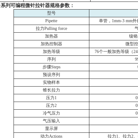
D
系列可编程微针拉针器规格参数：
型号
Pipette
单管，
1mm-3 mm
外
拉力
Pulling force
加热器
镍铬
加热控制器
微型
加热等级
76个一般加热等级（
24
序列
步骤
Steps
预设序列
实物样本
锥长拉力
压力
1
0
压力
2
0
冷气压力
0
气压输入
显示屏
动力
Actions
拉力
1
、拉力
2
、