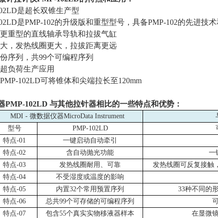
P-102LD是超长双锥生产型
102LD是
PMP-102
的升级版和重型型号，具备
PMP-102
的先进技术
用了更重型的直线轴承导轨和拉拔气缸
率更大，发热线圈更大，拉拔距离更远
个备份序列，共
99
个可编程序列
于超负荷生产应用
PMP-102LD
可将锥体和尖端拉长至
120mm
器
PMP-102LD
与其他拉针器相比的一些特点和优势：
MDI - 微数据仪器
MicroData Instrument
型号
PMP-102LD
特点
-01
一键启动自动牵引
特点
-02
含自动抛光功能
一
特点
-03
发热线圈耐用、可靠
发热线圈可反复接触
特点
-04
不受湿度或温度的影响
特点
-05
内置
32
个常用预置序列
33
种不同的
特点
-06
总共
99
个可存储的可编程序列
特点
-07
包含
55
个真实实物移液器样本
在显微