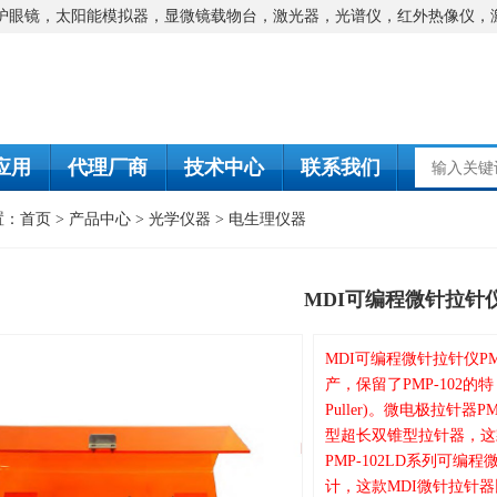
防护眼镜，太阳能模拟器，显微镜载物台，激光器，光谱仪，红外热像仪，
应用
代理厂商
技术中心
联系我们
置：
首页
>
产品中心
>
光学仪器
>
电生理仪器
MDI可编程微针拉针
MDI可编程微针拉针仪PM
产，保留了PMP-102的特，是
Puller)。微电极拉针器PMP
型超长双锥型拉针器，这款
PMP-102LD系列可
计，这款MDI微针拉针