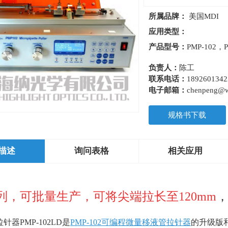
所属品牌：
美国MDI
应用类型：
产品型号：
PMP-102，P
负责人：
陈工
联系电话：
1892601342
电子邮箱：
chenpeng@we
规格书下载
描述
询问表格
相关应用
序列，可批量生产，可将尖端拉长至120mm
拉针器
PMP-102LD
是
PMP-102
可编程微量移液管拉针器
的升级版