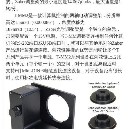
的，
Z
aber
调整架的最小速度是
14.067
μ
rad/s
，最大速度是
1
转
/
分。
T-MM2是一款计算机控制的两轴电动调整架，分辨率
高达
1.5urad
（
0.000086
°），角度位移为
187mrad
（
10.5
°）。
Zaber
光学调整架是一个独立的单元，
只需要配置一个
15V
电源。当
T-MM
调整架连接到任何计算
机的
RS-232
端口或
USB
端口时，就可以与其他系列的
Zaber
产品进行菊花链连接。菊花链连接的优势是能够让多个
T
系列产品共享一个电源。
T-MM2
系列设备在菊花链上占用
两个单元（每个轴一个）的空间，对于设备距离很近时，
支持
6
针
Mini-DIN 6
电缆直接连接设备，对于设备距离很长
时，使用标准电缆延长线来连接。