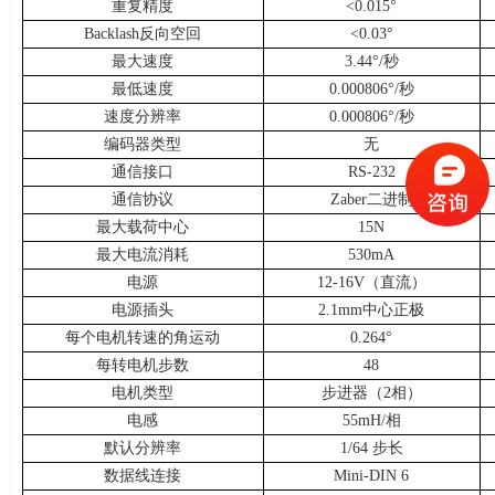
重复精度
<0.015°
Backlash反向空回
<0.03°
最大速度
3.44°
/
秒
最低速度
0.000806°
/
秒
速度分辨率
0.000806°
/
秒
编码器类型
无
通信接口
RS-232
通信协议
Zaber二进制
最大载荷中心
15N
最大电流消耗
530mA
电源
12-16V（直流）
电源插头
2.1mm中心正极
每个电机转速的角运动
0.264°
每转电机步数
48
电机类型
步进器（
2
相）
电感
55mH/相
默认分辨率
1/64 步长
数据线连接
Mini-DIN 6