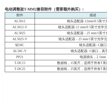
电动调整架
T-MM2
兼容附件（需要额外购买）
:
附件
描述
AL5012
镜头适配器
-12mm/0.5
英寸
AL5012-V
镜头适配器
-12 mm/0.5
英寸光学
AL5025
镜头适配器
- 25 mm/1
英寸
AL5025-V
镜头适配器
- 25 mm/1
英寸光学
铝
50C
镜头适配器
- C
接口
AL50C-V
镜头适配器
- C
接口，真
PP21
电源插头，
2.1mm
T-DC15
数据线，
15
英尺，适用于所有
T
系
T-DC25
数据线，
25
英尺，适用于所有
T
系