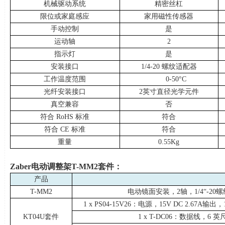
机械驱动系统
精密丝杠
限位或家庭感应
家用磁性传感器
手动控制
是
运动轴
2
指示灯
是
安装接口
1/4-20 螺纹适配器
工作温度范围
0-50°
C
光纤安装接口
2英寸直径光学元件
真空兼容
否
符合
RoHS
标准
符合
符合
CE
标准
符合
重量
0.55Kg
Zaber
电动调整架
T-MM2
套件：
产品
T-MM2
电动镜面安装，
2
轴，
1/4
“
-20
螺
1 x PS04-15V26：电源，
15V DC 2.67A
输出，
KT04U套件
1 x T-DC06：数据线，
6
英