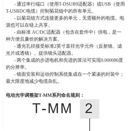
- 通过串行端口（使用
T-DSUB9
适配器）或
USB
（使用
T-USBDC
电缆）控制菊花链中的所有单元。
- 以菊花链方式连接更多的单元，无需额外的电缆。电
源也可以在链上共享。
- 由标准
AC/DC
适配器（包含在套件中）供电，是一
种方便且廉价的解决方案。
- 通光孔径接受标准
2
英寸直径光学元件（反射镜、滤
光片或透镜）。提供镜头适配器。
- 两个集成的步进电机和先进的算法可实现
0.000086
度
的分辨率。
- 镜面安装和运动控制系统集成在一个紧凑的封装中；
最大限度地减少电缆杂乱。
电动光学调整架
T-MM
系列命名规则：