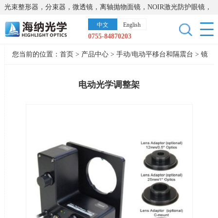
光束整形器，分束器，微透镜，离轴抛物面镜，NOIR激光防护眼镜，
太阳能模拟器，显微镜载物台，激光器，光谱仪，红外热像仪，激光
中文
English
晶体
0755-84870203
您当前的位置：
首页
>
产品中心
>
手动/电动平移台和隔震台
>
镜
架
电动光学调整架