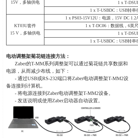
15V，多轴供电
1 x T-
1 x T-USBDC：
USB
转串
1 x PS03-15V12U：电源，
15V DC 1.2
KT03U套件
1 x T-DC06：数据线，
6
英
15 V，多轴供电
1 x T-
1 x T-USBDC：
USB
转串
电动调整架菊花链连接方法：
Zaber的
T-MM
系列调整架可以通过菊花链共享数据和
电源，从而减少布线，如下：
- 通过
USB
或
RS-232
端口将
Zaber
电动调整架
T-MM2
设
备连接到计算机。
- 将电源连接到
Zaber
电动调整架
T-MM2
设备。
- 发送说明或使用
Zaber
启动器自动设置。