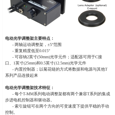
电动光学调整架主要特点：
- 两轴运动调整架，±
5
°范围
- 重复精度低至
0.015
°
- 可容纳
2
英寸
(50mm)
光学元件；适配器可用于
C
接
口、
1
英寸
(25mm)
和
0.5
英寸
(12.5mm)
光学元件
- 内置控制器；以菊花链的方式将数据和电源与其他
T
系列产品连接起来
电动光学调整架技术特征：
- 每个
T-MM
系列电动调整架都有两个兼容
T
系列的集成
步进电机控制器和驱动器。
- 索引旋钮可在两个方向的可变速度下提供平稳的手动
控制。