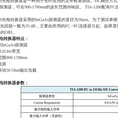
1200光电转换器是一种用于光纤应用的宽带检测系统。
DC
耦合方式
探测器，可在
900-1700nm
的波长范围内响应。
TIA-1200
配有
FC
1200光电转换器采用的
InGaAs
探测器的直径为
50
μ
m
。为了测试单模
光回损一般为
35 dB
，主要由所用的
FC / PC
连接器引起。如果需
B
的
ORL
。
电转换器特点：
积
InGaAs
探测器
12GHz
带宽
范围
900-1700nm
电源
驱动
50
Ohm输出负载
电转换器参数：
TIA-1200 DC to 12GHz O/E Conver
探测器类型
InGaAs
Current Responsivity
0.8 A/W @
最大线性输入功率
最大输入功率（无损伤）