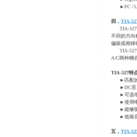
►FC 
四，
TIA-52
TIA
不同的方向
偏振或相移
TIA
A/C
两种耦
TIA-527
特
►匹配
►DC至
►可选
►使用
►能够
►低噪
五，
TIA-52