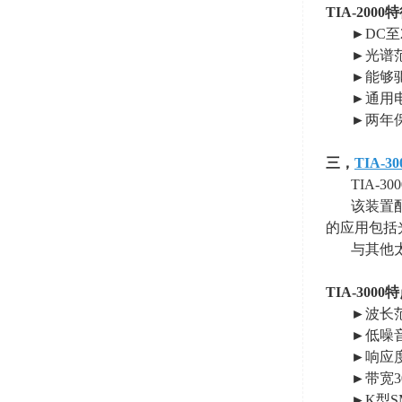
TIA-2000
特
►DC至
►光谱
►能够
►通用
►两年
三，
TIA-30
TIA-
该装置
的应用包括
与其他
TIA-3000
特
►波长
►低噪
►响应
►带宽
3
►K型
S