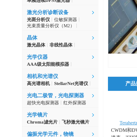
单频连续DPSS激光器
Aerodiode
激光分析诊断设备
光斑分析仪
位敏探测器
光束质量分析仪（M2）
自准直仪
激光波长计
晶体
激光晶体
非线性晶体
CLBO晶体
光学仪器
AAA级太阳能模拟器
光学斩波器
相机和光谱仪
产品
高光谱相机
StellarNet光谱仪
光电二极管，光电探测器
超快光电探测器
红外探测器
光学镜片
Chroma滤光片
飞秒激光镜片
Terahert
CWDM
和
D
偏振光学元件，物镜