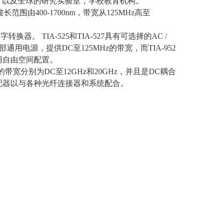
，以及全球的研究实验室，学校教育机构。
的波长范围由
400-1700nm
，带宽从
125MHz
高至
。
数字转换器。
TIA-525
和
TIA-527
具有可选择的
AC /
部通用电源，提供
DC
至
125MHz
的带宽，而
TIA-952
用自由空间配置。
的带宽分别为
DC
至
12GHz
和
20GHz
，并且是
DC
耦合
配器以与各种光纤连接器和系统配合。