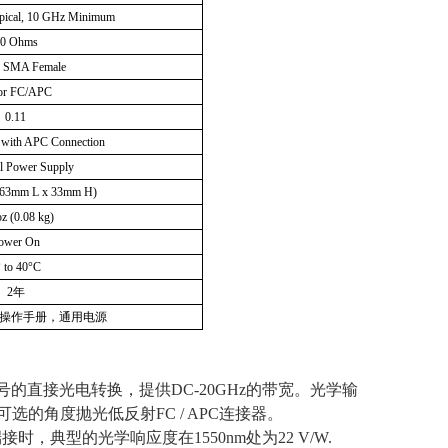
pical, 10 GHz Minimum
0 Ohms
K SMA Female
or FC/APC
0.11
with APC Connection
l Power Supply
 63mm L x 33mm H)
oz (0.08 kg)
ower On
°
to 40
°
C
2
年
操作手册，通用电源
号的直接光电转换，提供
DC-20GHz
的带宽。光学输
可选的角度抛光低反射
FC / APC
连接器。
端接时，典型的光学响应度在
1550nm
处为
22 V/W.