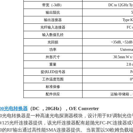
带宽（
-3dB
）
DC to 12GHz Ty
输出阻抗
5
输出连接器
Type 
光纤输入连接器
FC 
输入数值孔径
光回损
>35dB, >52dB 
功率
Universa
外形尺寸
30.5mm W x
重量
2.8 
提供
LED
信号器
P
工作温度范围
0
标准保修
配件供应
运输
/
存储箱，
00
光电转换器
（
DC
，
20GHz
），
O/E Converter
2000光电转换器是一种高速光电探测器模块，设计用于
RF
调制光信
9/125
光纤连接器提供，该光纤连接器配有超抛光
FC-PC
连接器或
00的
RF
输出通过高性能
SMA
连接器提供。 当装置以
50
欧姆负载