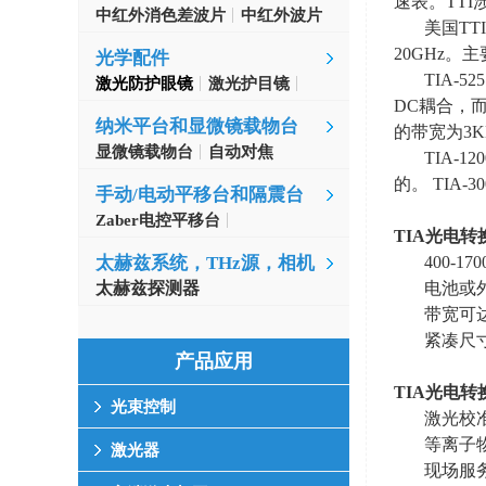
速表。
TTI
中红外消色差波片
中红外波片
美国
TTI
20GHz
。主
光学配件
TIA-52
激光防护眼镜
激光护目镜
DC
耦合，
纳米平台和显微镜载物台
的带宽为
3K
显微镜载物台
自动对焦
TIA-12
的。
TIA-3
手动/电动平移台和隔震台
Zaber电控平移台
TIA
光电转
MinusK隔振台
400-1
太赫兹系统，THz源，相机
电池或
太赫兹探测器
带宽可
紧凑尺
产品应用
TIA
光电转
光束控制
激光校
等离子
激光器
现场服