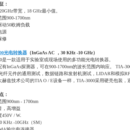
征：
20GHz
带宽，
18 GHz
最小值。
范围
900-1700nm
驱动
50
欧姆负载
电源
保修
00
光电转换器
（
InGaAs AC
，
30 KHz -10 GHz
）
3000是一款适用于实验室或现场使用的多功能光电转换器。
配有
InGaAs
探测器，可在
900-1700nm
的波长范围内响应。
TIA-30
光纤元件的通用测试，数据链路和发射机测试，
LIDAR
和模拟
R
太赫兹技术公司的
TIA O / E
设备一样，
TIA-3000
采用硬壳包装，
点：
范围
900nm - 1700nm
音，高增益
度
450V / W.
0 KHz -10GHz
（
SM
）
MA
输出电连接器