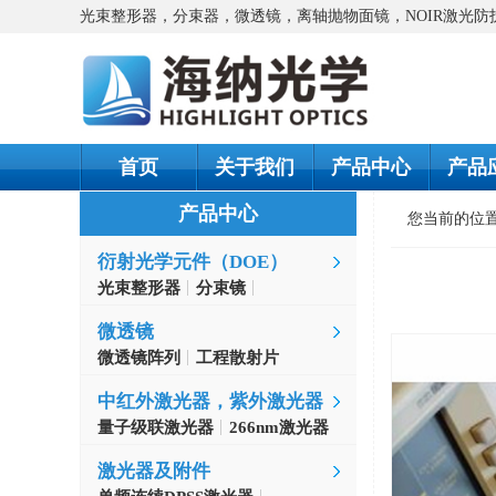
光束整形器，分束器，微透镜，离轴抛物面镜，NOIR激光
首页
关于我们
产品中心
产品
产品中心
您当前的位
衍射光学元件（DOE）
光束整形器
分束镜
螺旋相位片
微透镜
微透镜阵列
工程散射片
中红外激光器，紫外激光器
量子级联激光器
266nm激光器
激光器及附件