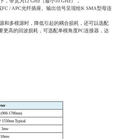
下，带宽为
12 GHz
（最小
10 GHz
），
或
FC / APC
光纤插座。输出信号呈现给
K SMA
型母连
源和多模源时，降低引起的耦合损耗，还可以选配
要更高的回波损耗，可选配单模角度
PC
连接器，达
ter
 (900-1700nm)
 1550nm Typical
3mw
10mw