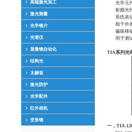
高端激光加工
光学元
射频光
激光测量
系统表
相干外
光学镜片
偏振移
光谱仪
用于测
显微镜自动化
TIA
系列光
结构光
太赫兹
激光防护
光学配件
红外相机
变形镜
一，
TIA-12