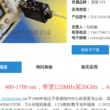
所属品牌：
美国 TTI
应用类型：
产品型号：
TIA-525S-S
负责人：
包程鑫
联系电话：
1341759671
电子邮箱：
cxbao@wello
规格书下载
描述
询问表格
相关应用
400-1700 nm，带宽
125MHz
至
20GHz
，
A
z Technologies
Inc于
1989
年创立于美国纽约中心的莫霍克山谷。
WDM OTDR
，
TIA
光电转换器，
LTX
模拟
/
数字光纤链路，
C-955