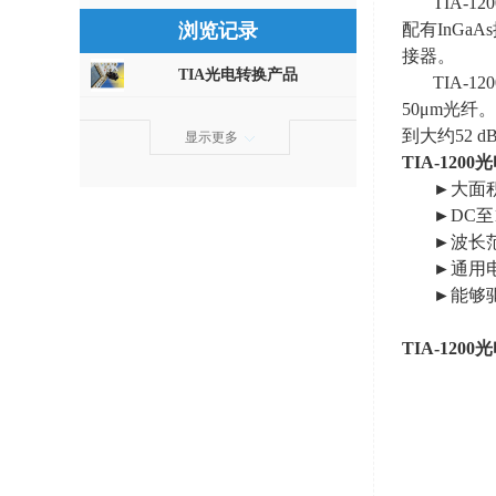
TIA-
配有
InGaAs
浏览记录
接器。
TIA光电转换产品
TIA-
50
μ
m
光纤。
到大约
52 d
显示更多
TIA-1200
光
►大面
►DC至
►波长
►通用
►能够
TIA-1200
光