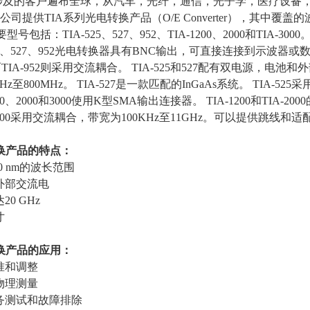
涉及的客户遍布全球，从汽车，光纤，通信，光子学，医疗设备
公司提供
TIA
系列光电转换产品（O/E Converter），其中覆盖
要型号包括：
TIA-525
、
527
、
952
、
TIA-1200
、
2000
和
TIA-3000
5、
527
、
952
光电转换器具有
BNC
输出，可直接连接到示波器或
而
TIA-952
则采用交流耦合。
TIA-525
和
527
配有双电源，电池和外
Hz
至
800MHz
。
TIA-527
是一款匹配的
InGaAs
系统。
TIA-525
采
00、
2000
和
3000
使用
K
型
SMA
输出连接器。
TIA-1200
和
TIA-2000
000采用交流耦合，带宽为
100KHz
至
11GHz
。可以提供跳线和适
换产品的特点：
700 nm的波长范围
外部交流电
达
20 GHz
寸
换产品的应用：
准和调整
物理测量
务测试和故障排除