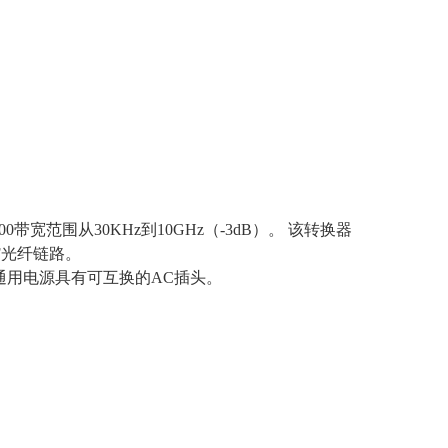
00
带宽范围从
30KHz
到
10GHz
（
-3dB
）。 该转换器
F
光纤链路。
通用电源具有可互换的
AC
插头。