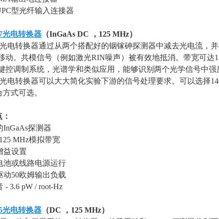
/ UPC型光纤输入连接器
7
光电转换器
（
InGaAs DC
，
125 MHz
）
-527光电转换器通过从两个搭配好的铟镓砷探测器中减去光电流
移动。共模信号（例如激光
RIN
噪声）被有效地抵消。带宽可达
1
键控调制系统，光谱学和类似应用，能够识别两个光学信号中强
-527光电转换器可以大大简化实验下游的信号处理要求。可以选择
14
合方式可选。
点：
的
InGaAs
探测器
125 MHz
模拟带宽
增益设置
电池或线路电源运行
驱动
50
欧姆输出负载
音
- 3.6 pW / root-Hz
5
光电转换器
（
DC
，
125 MHz
）