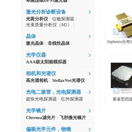
单频连续DPSS激光器
Aerodiode
激光分析诊断设备
光斑分析仪
位敏探测器
光束质量分析仪（M2）
自准直仪
激光波长计
晶体
Inphenix
激光晶体
非线性晶体
CLBO晶体
光学仪器
AAA级太阳能模拟器
光学斩波器
相机和光谱仪
高光谱相机
StellarNet光谱仪
光电二极管，光电探测器
超快光电探测器
红外探测器
紧凑型四
光学镜片
Chroma滤光片
飞秒激光镜片
偏振光学元件，物镜