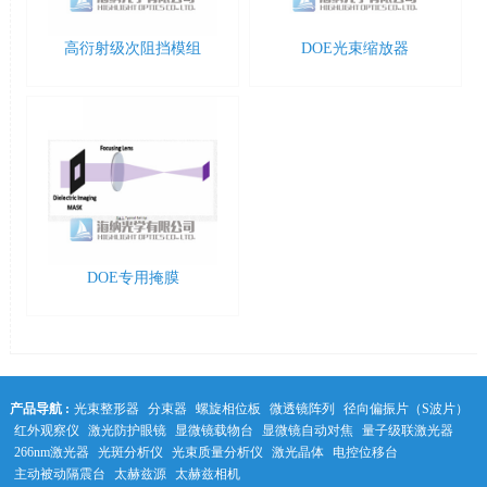
高衍射级次阻挡模组
DOE光束缩放器
DOE专用掩膜
产品导航 :
光束整形器
分束器
螺旋相位板
微透镜阵列
径向偏振片（S波片）
红外观察仪
激光防护眼镜
显微镜载物台
显微镜自动对焦
量子级联激光器
266nm激光器
光斑分析仪
光束质量分析仪
激光晶体
电控位移台
主动被动隔震台
太赫兹源
太赫兹相机