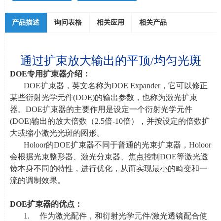
产品描述
询问表格
相关应用
相关产品
通过扩束放大输出的平顶
/
均匀光斑
DOE
专用扩束器介绍：
DOE扩束器，英文名称为DOE Expander，它可以修正
某些衍射光学元件
(DOE)
的输出参数，也称为激光扩束
器。
DOE
扩束器的主要作用是设定一个衍射光学元件
(DOE)
输出的放大倍数（
2.5
倍
-10
倍），并按设定的倍数扩
大或缩小激光光斑的图形。
Holoor的
DOE
扩束器不同于普通的光束扩束器，
Holoor
会根据光束整形器、激光分束器、焦点控制
DOE
等激光透
镜本身不同的特性，进行优化，从而实现最小的畸变和一
流的调制效果。
DOE
扩束器的优点：
1. 作为激光配件，和衍射光学元件
/
激光透镜配合使