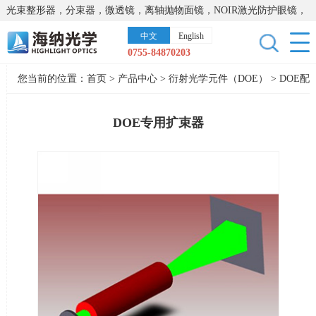
光束整形器，分束器，微透镜，离轴抛物面镜，NOIR激光防护眼镜，
太阳能模拟器，显微镜载物台，激光器，光谱仪，红外热像仪，激光
中文
English
晶体
0755-84870203
您当前的位置：
首页
>
产品中心
>
衍射光学元件（DOE）
>
DOE配
件
DOE专用扩束器