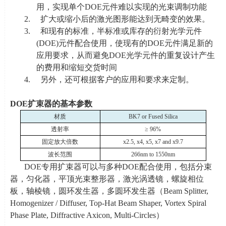
用，实现单个
DOE
元件难以实现的光束调制功能
2. 扩大或缩小后的激光图形能达到无畸变的效果。
3. 和现有的标准，半标准或库存的衍射光学元件
(DOE)
元件配合使用，使现有的
DOE
元件满足新的
应用要求，从而避免
DOE
光学元件的重复设计产生
的费用和缩短交货时间
4. 另外，还可根据客户的应用和要求来定制。
DOE
扩束器的
基本参数
材质
BK7 or Fused Silica
透射率
≥
96%
固定放大倍数
x2.5, x4, x5, x7 and x9.7
波长范围
266nm to 1550nm
DOE专用扩束器可以与多种
DOE
配合使用，包括分束
器，匀化器，平顶光束整形器，激光涡透镜，螺旋相位
板，轴棱镜，圆环发生器，多圆环发生器（
Beam Splitter,
Homogenizer / Diffuser, Top-Hat Beam Shaper, Vortex Spiral
Phase Plate, Diffractive Axicon, Multi-Circles
）