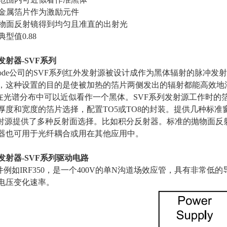
的金属箔片作为激励元件
抛物面反射镜得到均匀且准直的出射光
典型值0.88
发射器
-SVF
系列
iode公司的
SVF
系列红外发射源被设计成作为黑体辐射的脉冲发射
，这种设置的目的是使被加热的箔片两侧发出的辐射都能高效地
在光谱分布中可以近似看作一个黑体。
SVF
系列发射源工作时的
厚度和宽度的箔片选择，配置
TO5
或
TO8
的封装。提供几种标准
射源提供了多种反射面选择。比如积分反射器。标准的抛物面反
器也可用于光纤耦合或用在其他应用中。
发射器
-SVF
系列驱动电路
件例如
IRF350
，是一个
400V
的单
N
沟道场效应管，具有非常低的
电压变化速率。