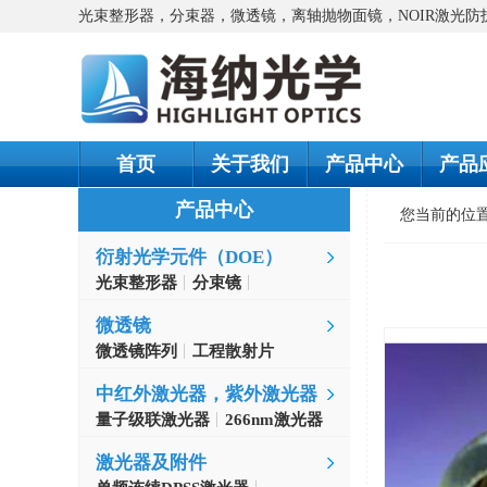
光束整形器，分束器，微透镜，离轴抛物面镜，NOIR激光
首页
关于我们
产品中心
产品
产品中心
您当前的位
衍射光学元件（DOE）
光束整形器
分束镜
螺旋相位片
微透镜
微透镜阵列
工程散射片
中红外激光器，紫外激光器
量子级联激光器
266nm激光器
激光器及附件