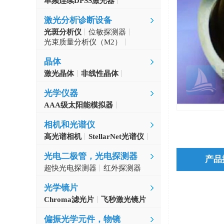
单频连续DPSS激光器
Aerodiode
激光分析诊断设备
光斑分析仪
位敏探测器
光束质量分析仪（M2）
自准直仪
激光波长计
晶体
激光晶体
非线性晶体
CLBO晶体
光学仪器
AAA级太阳能模拟器
光学斩波器
相机和光谱仪
高光谱相机
StellarNet光谱仪
光电二极管，光电探测器
产品
超快光电探测器
红外探测器
光学镜片
Chroma滤光片
飞秒激光镜片
偏振光学元件，物镜