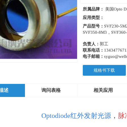
所属品牌：
美国Opto D
应用类型：
产品型号：
SVF230-5
SVF350-8M3，SVF360
负责人：
郭工
联系电话：
1343477671
电子邮箱：
syguo@wello
规格书下载
描述
询问表格
相关应用
Optodiode红外发射光源
，
脉