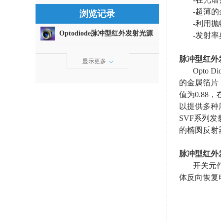
-超薄
浏览记录
-利用
Optodiode脉冲型红外发射光源
-发射率
脉冲型红外
显示更多
Opto D
的金属箔片
值为
0.88
，
以提供多种
SVF
系列发
的椭圆反射
脉冲型红外
开关元
体反向恢复