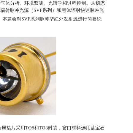
括气体分析、环境监测、光谱学和过程控制。从稳态
体辐射脉冲光源（
SVF
系列）和黑体辐射快速脉冲光
。本篇会对
SVF
系列脉冲型红外发射源进行简要说
属箔片采用TO5和TO8封装，窗口材料选用蓝宝石