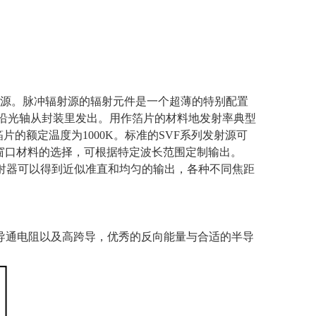
源。脉冲辐射源的辐射元件是一个超薄的特别配置
沿光轴从封装里发出。用作箔片的材料地发射率典型
箔片的额定温度为
1000K
。标准的
SVF
系列发射源可
窗口材料的选择，可根据特定波长范围定制输出。
射器可以得到近似准直和均匀的输出，各种不同焦距
导通电阻以及高跨导，优秀的反向能量与合适的半导