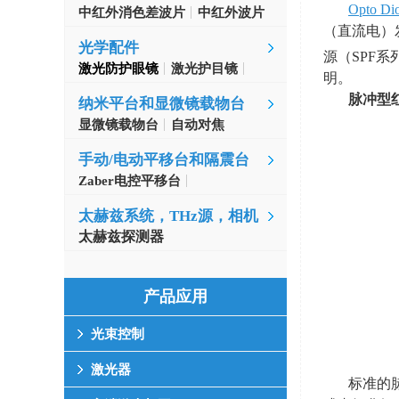
Opto Di
中红外消色差波片
中红外波片
（直流电）
光学配件
源（
SPF
系
激光防护眼镜
激光护目镜
明。
脉冲型
纳米平台和显微镜载物台
显微镜载物台
自动对焦
手动/电动平移台和隔震台
Zaber电控平移台
MinusK隔振台
太赫兹系统，THz源，相机
太赫兹探测器
产品应用
光束控制
激光器
标准的