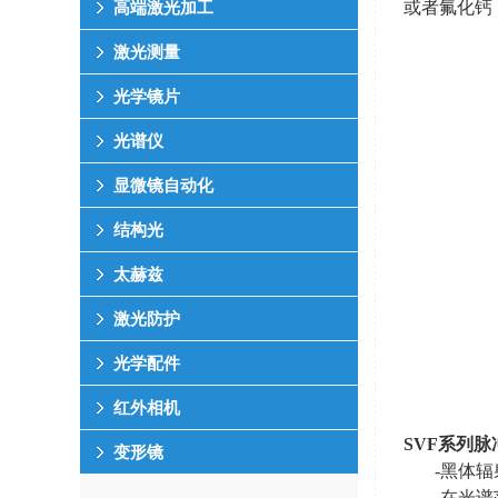
或者氟化钙，
高端激光加工
激光测量
光学镜片
光谱仪
显微镜自动化
结构光
太赫兹
激光防护
光学配件
红外相机
SVF
系列脉
变形镜
-黑体
-在光