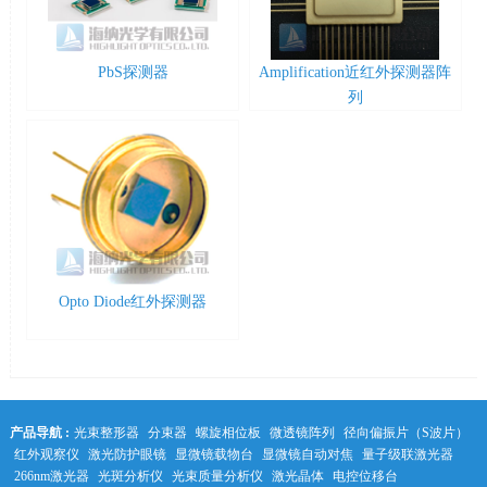
PbS探测器
Amplification近红外探测器阵
列
Opto Diode红外探测器
产品导航 :
光束整形器
分束器
螺旋相位板
微透镜阵列
径向偏振片（S波片）
红外观察仪
激光防护眼镜
显微镜载物台
显微镜自动对焦
量子级联激光器
266nm激光器
光斑分析仪
光束质量分析仪
激光晶体
电控位移台