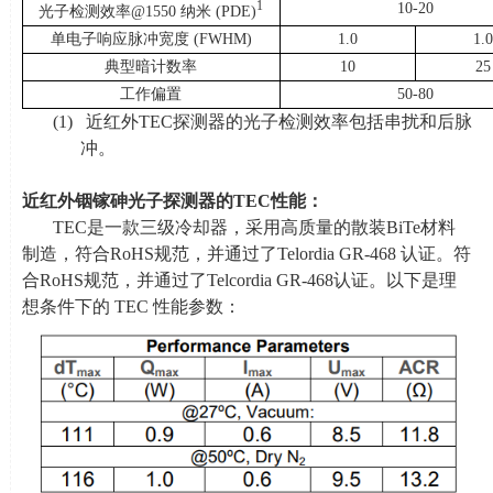
1
10-20
光子检测效率
@1550
纳米
(PDE)
单电子响应脉冲宽度
(FWHM)
1.0
1.0
典型暗计数率
10
25
工作偏置
50-80
(1) 近红外
TEC
探测器的光子检测效率包括串扰和后脉
冲。
近红外铟镓砷光子探测器的
TEC
性能：
TEC是一款三级冷却器，采用高质量的散装
BiTe
材料
制造，符合
RoHS
规范，并通过了
Telordia GR-468
认证。符
合
RoHS
规范，并通过了
Telcordia GR-468
认证。以下是理
想条件下的
TEC
性能参数：