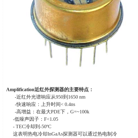
Amplification
近红外探测器的主要特点：
-近红外光谱响应从
950
到
1650 nm
-快速响应：上升时间
< 0.4ns
-高增益：在最大
PDE
下，
G=~100k
-低噪声因子：
F<1.05
-
TEC冷却到
-50
º
C
这表明热电冷却
InGaAs
探测器可以通过热电制冷