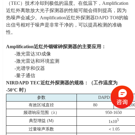
（
TEC
）技术冷却到极低的温度。在低温下，
Amplification
近红外离散放大光子探测器的性能可能会得到提高，因为
热噪声会减少。
Amplification
近红外探测器
DAPD TO8
的输
出信号相对于噪声是非常干净的，可以提高检测的准确
性。
Amplification
近红外铟镓砷探测器的主要应用：
-激光雷达
3D
成像
-激光雷达和环境监测
-光谱学和仪器
-量子通信
NIRDAPD TEC
近红外探测器的规格：（工作温度为
-50
°
C
时）
参数
DAPD TO8 series
有效区域直径
80
20
频谱响应范围（
λ
）
950-1650
5
典型增益
(M)
1x10
过量噪声系数
＜
1.05