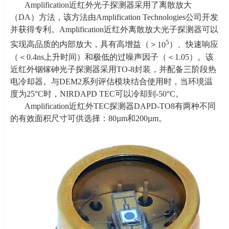
Amplification近红外光子探测器采用了离散放大
（
DA
）方法，该方法由
Amplification Technologies
公司开发
并获得专利。
Amplification
近红外离散放大光子探测器可以
5
实现高品质的内部放大，具有高增益（＞
10
）、快速响应
（＜
0.4ns
上升时间）和极低的过噪声因子（＜
1.05
）。该
近红外铟镓砷光子探测器采用
TO-8
封装，并配备三阶段热
电冷却器。与
DEM2
系列评估模块结合使用时，当环境温
度为
25
°
C
时，
NIRDAPD TEC
可以冷却到
-50
°
C
。
Amplification近红外
TEC
探测器
DAPD-TO8
有两种不同
的有效面积尺寸可供选择：
80µm
和
200µm
。