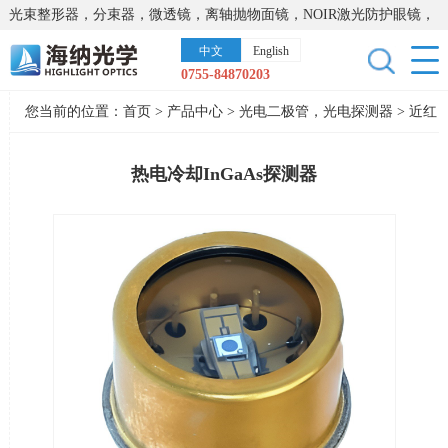
光束整形器，分束器，微透镜，离轴抛物面镜，NOIR激光防护眼镜，
太阳能模拟器，显微镜载物台，激光器，光谱仪，红外热像仪，激光
中文
English
晶体
0755-84870203
您当前的位置：
首页
>
产品中心
>
光电二极管，光电探测器
>
近红
外光电探测器
热电冷却InGaAs探测器