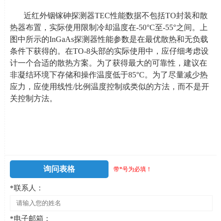
近红外铟镓砷探测器TEC性能数据不包括
TO
封装和散
热器布置，实际使用限制冷却温度在
-50
°
C
至
-55
°之间。上
图中所示的InGaAs探测器性能参数是在最优散热和无负载
条件下获得的。在
TO-8
头部的实际使用中，应仔细考虑设
计一个合适的散热方案。为了获得最大的可靠性，建议在
非凝结环境下存储和操作温度低于
85
°
C
。为了尽量减少热
应力，应使用线性
/
比例温度控制或类似的方法，而不是开
关控制方法。
询问表格
带*号为必填！
*联系人：
*电子邮箱：