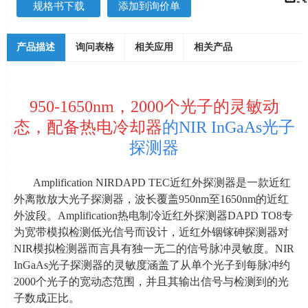
规格书下载
添加到询价单
产品描述
询问表格
相关应用
相关产品
950-1650nm，2000个光子的灵敏动
态，配备热电冷却器
的NIR InGaAs光子
探测器
Amplification NIRDAPD TEC近红外探测器是一款近红
外离散放大光子探测器，波长覆盖
950nm
至
1650nm
的近红
外波段。
Amplification
热电制冷近红外探测器
DAPD TO8
专
为宽带模拟检测低光信号而设计，近红外铟镓砷探测器对
NIR
模拟检测器而言具有独一无二的信号脉冲灵敏度。
NIR
InGaAs
光子探测器的灵敏度涵盖了从单个光子到每脉冲约
2000
个光子的宽动态范围，并且其输出信号与检测到的光
子数成正比。