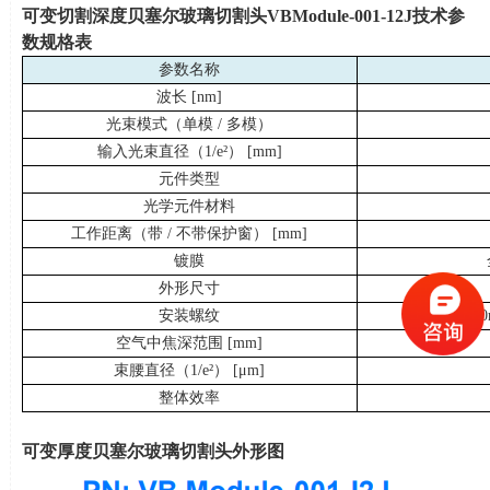
可变切割深度贝塞尔玻璃切割头
VBModule-001-12J
技术参
数规格表
参数名称
波长
[nm]
光束模式（单模
/
多模）
输入光束直径（
1/e²
）
[mm]
元件类型
光学元件材料
工作距离（带
/
不带保护窗）
[mm]
镀膜
外形尺寸
安装螺纹
输入：
3
空气中焦深范围
[mm]
束腰直径（
1/e²
）
[μm]
整体效率
可变厚度贝塞尔玻璃切割头外形图