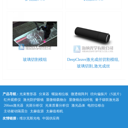
玻璃切割模组
DeepCleave激光成丝切割模组,
玻璃切割,激光成丝
产品导航 :
光束整形器
分束器
螺旋相位板
微透镜阵列
径向偏振片（S波片）
红外观察仪
激光防护眼镜
显微镜载物台
显微镜自动对焦
量子级联激光器
266nm激光器
光斑分析仪
光束质量分析仪
激光晶体
电控位移台
主动被动隔震台
太赫兹源
太赫兹相机
友情链接 :
维尔克斯光电
中国供应商
中科光学