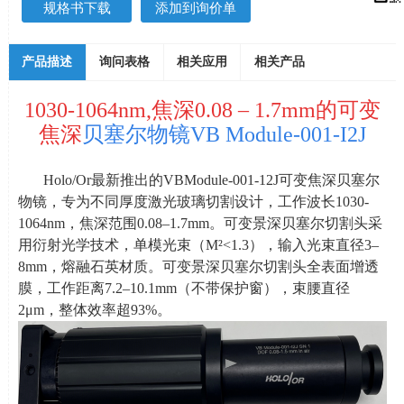
规格书下载
添加到询价单
产品描述
询问表格
相关应用
相关产品
1030-1064nm,焦深0.08 – 1.7mm的可变
焦深
贝塞尔物镜VB Module-001-I2J
Holo/Or最新推出的
VBModule-001-12J
可变焦深贝塞尔
物镜，专为不同厚度激光玻璃切割设计，工作波长
1030-
1064nm
，焦深范围
0.08–1.7mm
。可变景深贝塞尔切割头采
用衍射光学技术，单模光束（
M²<1.3
），输入光束直径
3–
8mm
，熔融石英材质。可变景深贝塞尔切割头全表面增透
膜，工作距离
7.2–10.1mm
（不带保护窗），束腰直径
2μm
，整体效率超
93%
。