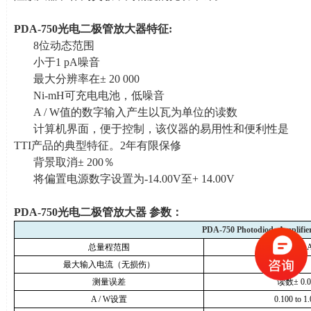
PDA-750
光电二极管放大器特征
:
8位动态范围
小于
1 pA
噪音
最大分辨率在
± 20 000
Ni-mH可充电电池，低噪音
A / W值的数字输入产生以瓦为单位的读数
计算机界面，便于控制，该仪器的易用性和便利性是
TTI
产品的典型特征。
2
年有限保修
背景取消
± 200
％
将偏置电源数字设置为
-14.00V
至
+ 14.00V
PDA-750
光电二极管放大器 参数：
PDA-750 Photodiode Amplifie
总量程范围
±
20 nA
最大输入电流（无损伤）
测量误差
读数±
0.
A / W
设置
0.100 to 1