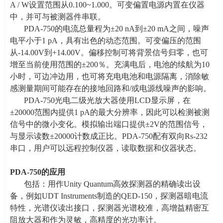
A / W
设置范围从
0.100~1.000
。可变偏置电源内置在仪器
中，并可与被测器件串联。
PDA-750的电流总量程为
±20 nA
到
±20 mA
之间，噪声
电平小于
1 pA
，具有出色的动态范围。可变偏压的范围
从
-14.00V
到
+14.00V
。偏移控制可将背景信号归零，也可
增至当前使用范围的
±200
％。充满电后，电池的续航为
10
小时，可边冲边用，也可将充电电池和电源隔离，消除敏
感测量期间可能存在的接地回路和
/
或电源线噪声的影响。
PDA-750光电二级光放大器使用
LCD
显示屏，在
±20000
范围内提供
1 pA
的最大分辨率，因此可以检测被测
信号中的微小变化。模拟输出端口提供±
2V
的范围信号，
与显示读数
±20000
计数成正比。
PDA-750
配有双向
Rs-232
串口，用户可以远程控制仪器，读取数据和仪器状态。
PDA-750
的应用
包括：用作
Unity Quantum
高效探测器的精确读出设
备，例如
UDT Instruments
制造的
QED-150
，探测器暗电流
特性，光谱仪读出接口，探测器光谱校准，高增益精密互
阻放大器和作为灵敏，高精度的光功率计。