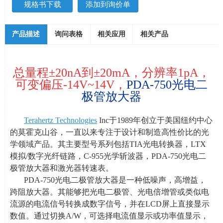
规格书下载
添加到询价单
产品描述
询问表格
相关应用
相关产品
总量程±
20nA
到
±20mA
，分辨率
1pA
，
可变偏压
-14V~14V
，
PDA-750光电二
极管放大器
Terahertz Technologies
Inc于
1989
年创立于美国纽约中心
的莫霍克山谷，一直以来专注于设计和制造高性价比的光
学领域产品。其主要型号系列包括
TIA
光电转换器，
LTX
模拟
/
数字光纤链路，
C-955
光学斩波器，
PDA-750
光电二
极管放大器和激光器转速表。
PDA-750光电二极管放大器是一种低噪声，高增益，
跨阻放大器。其能够把光电二极管、光电倍增管或类似电
流源的电流信号转换成数字信号，并在
LCD
屏上直接显示
数值。通过切换
A/W
，可选择电流值显示或功率值显示，