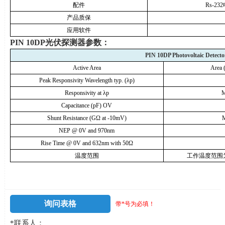
配件
Rs-232
产品质保
应用软件
PIN 10DP
光伏探测器参数：
PIN 10DP Photovoltaic Detecto
Active Area
Area 
Peak Responsivity Wavelength typ. (
λ
p)
Responsivity at
λ
p
M
Capacitance (pF) OV
Shunt Resistance (G
Ω
at -10mV)
M
NEP @ 0V and 970nm
Rise Time @ 0V and 632nm with 50
Ω
温度范围
工作温度范围
询问表格
带*号为必填！
*联系人：