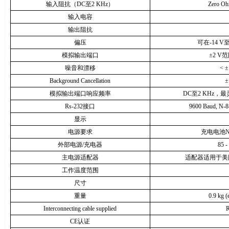
输入阻抗（
DC
至
2 KHz
）
Zero Oh
输入电容
输出阻抗
偏压
可在
-14 V
模拟输出端口
±
2 V
范
噪音和漂移
<
±
Background Cancellation
±
模拟输出端口响应频率
DC
至
2 KHz
，最
Rs-232
接口
9600 Baud, N-8-1
显示
电源要求
充电电池
N
外部电源
/
充电器
85 -
主电源适配器
适配器适用于美
工作温度范围
尺寸
重量
0.9 kg (
Interconnecting cable supplied
R
CE
认证