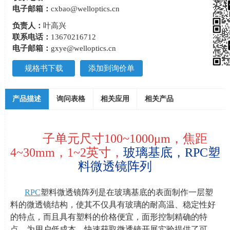
电子邮箱：
cxbao@welloptics.cn
负责人：
叶高兴
联系电话：
13670216712
电子邮箱：
gxye@welloptics.cn
规格书下载
添加到询价单
产品描述
询问表格
相关应用
相关产品
子单元尺寸
100~1000
μ
m
，焦距
4~30mm
，
1~2
英寸，
玻璃基底，
RPC
塑
料微透镜阵列
RPC
塑料微透镜阵列是在玻璃基底的表面制作一层塑
料的微透镜结构，使其不仅具有玻璃的耐高温、稳定性好
的特点，而且具有塑料的价格便宜，面形控制精确的特
点，为用户低成本、快速获取微透镜开展实验提供了可