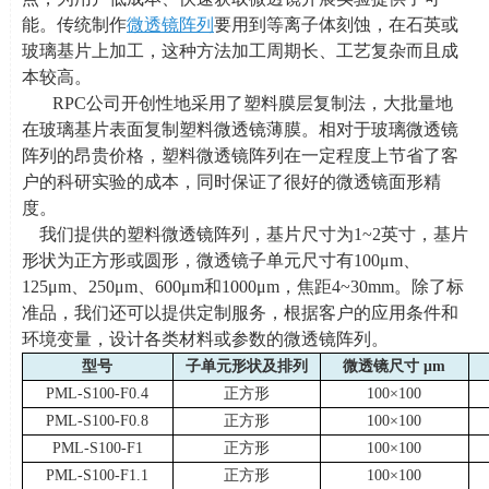
能。传统制作
微透镜阵列
要用到等离子体刻蚀，在石英或
玻璃基片上加工，这种方法加工周期长、工艺复杂而且成
本较高。
RPC公司开创性地采用了塑料膜层复制法，大批量地
在玻璃基片表面复制塑料微透镜薄膜。相对于玻璃微透镜
阵列的昂贵价格，塑料微透镜阵列在一定程度上节省了客
户的科研实验的成本，同时保证了很好的微透镜面形精
度。
我们提供的塑料微透镜阵列，基片尺寸为
1~2
英寸，基片
形状为正方形或圆形，微透镜子单元尺寸有
100
μ
m
、
125
μ
m
、
250
μ
m
、
600
μ
m
和
1000
μ
m
，焦距
4~30mm
。除了标
准品，我们还可以提供定制服务，根据客户的应用条件和
环境变量，设计各类材料或参数的微透镜阵列。
型号
子单元形状及排列
微透镜尺寸
μm
PML-S100-F0.4
正方形
100×100
PML-S100-F0.8
正方形
100×100
PML-S100-F1
正方形
100×100
PML-S100-F1.1
正方形
100×100