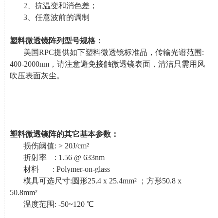
2、抗温变和消色差；
3、任意波前的调制
塑料微透镜阵列型号规格：
美国
RPC
提供如下塑料微透镜标准品，传输光谱范围
:
400-2000nm
，请注意避免接触微透镜表面，清洁只需用风
吹压表面灰尘。
塑料微透镜阵的其它基本参数：
损伤阈值
: > 20J/cm
²
折射率
: 1.56 @ 633nm
材料
: Polymer-on-glass
模具可选尺寸
:
圆形
25.4 x 25.4mm
² ；方形
50.8 x
50.8mm
²
温度范围
: -50~120
℃