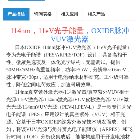
产品描述
询问表格
相关应用
相关产品
114nm，11eV光子能量
，OXIDE脉冲
VUV激光器
日本
OXIDE 114nm
脉冲
VUV
激光器（
11eV
光子能量）
专为光电子能谱（
PES/ARPES/TOF
）设计，具备高相干
性、微聚焦选项及一体化光学结构，无需调试。提供
50MHz/5MHz
高重复频率，功率
>5
μ
W
，分辨率
<0.6meV
，
脉冲带宽
<30ps
，适用于电池
/
纳米材料研究。工业级可靠
性，降低空间电荷效应，加速科研效率。
114nm真空紫外激光器
/114
激光器
/
真空紫外
VUV
相干
光源
/11eV
激光器
/114nm
激光器
/VUV
皮秒激光器
/ VUV
激
光光源
/114nmVUV
光源（
PEV-H,PEV-L
）是一款专门为光
电子能谱（
PES
）应用设计的真空紫外（
VUV
）相干光
源。它基于日本
OXIDE
的深紫外激光技术研发而成。例
如，将该
VUV
光源与角分辨光电子能谱仪（
ARPES
）和飞
行时间（
TOF
）分析仪集成后，能够构建用于开发电池材