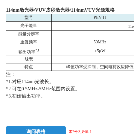
114nm
激光器
/VUV
皮秒激光器
/114nmVUV
光源规格
型号
PEV-H
光子能量
11
能量分辨率
重复频率
50MHz
*3
>5μW
输出功率
脉宽
特点
峰值功率受抑制，空间电荷效应降低
注：
*1.对应
114nm
光波长。
*2.可在
0.5MHz-5MHz
范围内设置。
*3.初始输出功率。
询问表格
带*号为必填！