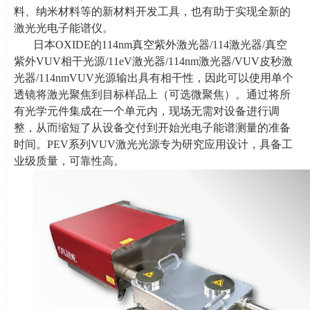
料、纳米材料等的新材料开发工具，也有助于实现全新的
激光光电子能谱仪。
日本
OXIDE
的114nm真空紫外激光器
/114
激光器
/
真空
紫外
VUV
相干光源
/11eV
激光器
/114nm
激光器
/VUV
皮秒激
光器
/114nmVUV
光源输出具有相干性，因此可以使用单个
透镜将激光聚焦到目标样品上（可选微聚焦）。通过将所
有光学元件集成在一个单元内，现场无需对设备进行调
整，从而缩短了从设备交付到开始光电子能谱测量的准备
时间。
PEV
系列
VUV
激光光源专为研究应用设计，具备工
业级质量，可靠性高。