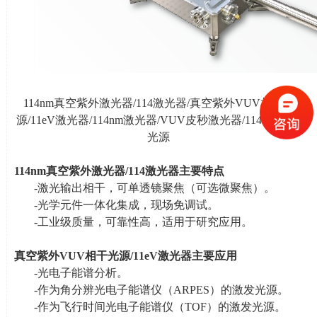
114nm真空紫外激光器
/114
激光器
/
真空紫外
VUV
相干光
源
/11eV
激光器
/114nm
激光器
/VUV
皮秒激光器
/114nmVUV
光源
114nm
真空紫外激光器
/114
激光器
主要特点
-激光输出相干，可单透镜聚焦（可选微聚焦）。
-光学元件一体化集成，现场免调试。
-工业级质量，可靠性高，适用于研究应用。
真空紫外
VUV
相干光源
/11eV
激光器主要应用
-光电子能谱分析。
-作为角分辨光电子能谱仪（
ARPES
）的激发光源。
-作为飞行时间光电子能谱仪（
TOF
）的激发光源。