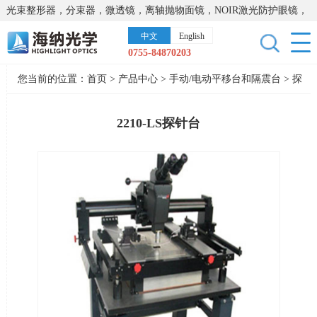
光束整形器，分束器，微透镜，离轴抛物面镜，NOIR激光防护眼镜，
太阳能模拟器，显微镜载物台，激光器，光谱仪，红外热像仪，激光
中文
English
晶体
0755-84870203
您当前的位置：
首页
>
产品中心
>
手动/电动平移台和隔震台
>
探
针台
2210-LS探针台