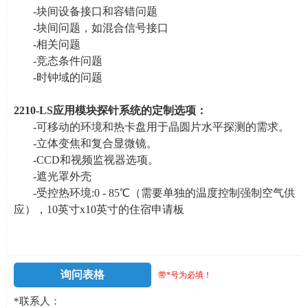
-块间设备接口和容错问题
-块间问题，如混合信号接口
-相关问题
-竞态条件问题
-时钟域的问题
2210-LS
应用模块探针系统的定制选项
：
-可移动的环境和热卡盘用于晶圆片水平探测的需求。
-立体变焦和复合显微镜。
-CCD和视频监视器选项。
-遮光罩外壳
-受控热环境
:0 - 85
℃（需要单独的温度控制强制空气供
应），
10
英寸
x10
英寸的住宿申请板
询问表格
带*号为必填！
*联系人：