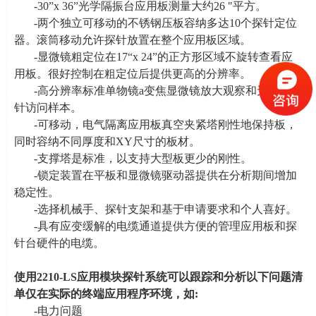
-30”
x 36
”光学隔振台应用板测量大约
26 "
平方。
-两个独立可移动的不锈钢压板容纳多达
10
个探针定位
器。滚筒移动允许探针放置在整个应用板区域。
-显微镜粗定位在
17
“
x 24
”的正方形区域不旋转查看应
用板。很好控制在粗定位后提供更高的分辨率。
-高分辨率标准单物镜
a
变焦显微镜放大观察和无阻塞探
针访问样本。
-可移动，电气隔离应用板真空夹紧塔刚性地保持板，
同时容纳不同厚度和
XY
尺寸的板材。
-支撑塔是标准，以支持大型板更少的刚性。
-锁定装置在平板和显微镜驱动器提供在分析期间增加
稳定性。
-选择机械手、探针支架和基于申请要求和个人喜好。
-具有应变缓解的电缆通道提供方便的管理应用板和探
针台硬件的电缆。
使用
2210-LS
应用模块探针系统可以跟踪和分析以下问题清
单仅在实际的终端应用程序环境，如
:
-电力问题