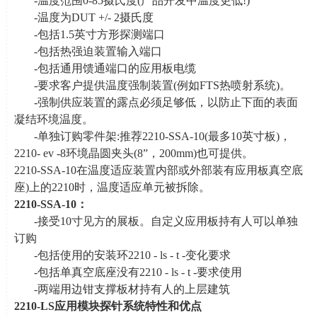
-温度范围
0-85
摄氏度
(
产品开发中温度更低
!)
-温度为
DUT +/- 2
摄氏度
-包括
1.5
英寸方形探测端口
-包括热强迫装置输入端口
-包括通用馈通端口的应用板电缆
-要求客户提供温度强制装置
(
例如
FTS
热喷射系统
)
。
-强制供应装置的露点必须足够低，以防止下面的表面
凝结环境温度。
-单独订购零件架
:
推荐
2210-SSA-10(
最多
10
英寸板
)
，
2210- ev -8
环境晶圆夹头
(8
”，
200mm)
也可提供。
2210-SSA-10在温度适应装置内部或外部装有应用板真空底
座
)
上的
2210
时，温度适应单元被拆除。
2210-SSA-10
：
-接受
10
寸见方的展板。自定义应用板持有人可以单独
订购
-包括使用的安装环
2210 - ls - t -
变化要求
-包括单真空底座没有
2210 - ls - t -
要求使用
-两端用边钳支撑板材持有人的上层建筑
2210-LS
应用模块探针系统特性和优点