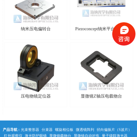
纳米压电偏转台
Piezoconcept纳米平台控制器
压电物镜定位器
显微镜Z轴压电载物台
产品导航 :
光束整形器
分束器
螺旋相位板
微透镜阵列
径向偏振片（S波片）
红外观察仪
激光防护眼镜
显微镜载物台
显微镜自动对焦
量子级联激光器