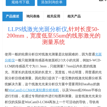
规格书下载
添加到询价单
产品描述
询问表格
相关应用
相关产品
LLPS线激光光斑分析仪
,
针对长度
50-
200mm
，
宽度低至
55um
的线形激光的
测量系统
使用一般的轮廓分析仪对线激光测量是比较困难的，因为普通
光斑
分析仪
一般只能测量传感器有效面积
2/3
大小的光斑，例如
S-WCD-
LCM
的传感器尺寸为
11.3mm
，只能测量
7.7mm
以内长度的线激
光。而更长的直线光斑的长度大，宽度低，特点明显，用普通的光
斑分析仪很难测量。因此我们提供了一套完整的线激光轮廓分析系
统解决方案，这个线激光光束分析仪方案中需要用到
DataRay
的旗
舰
WinCamD-LCM4光束轮廓分析相机
，以及
50mm
或
200mm
平移台
进行扫描，在通过专用的软件进行绘图和测量。这套线激光光束分
析仪的实际是
WinCamD-LCM4
再加上一个可活动的导轨，导轨有