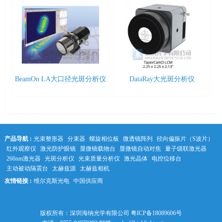
BeamOn LA大口径光斑分析仪
DataRay大光斑分析仪
产品导航 :
光束整形器
分束器
螺旋相位板
微透镜阵列
径向偏振片（S波片）
红外观察仪
激光防护眼镜
显微镜载物台
显微镜自动对焦
量子级联激光器
266nm激光器
光斑分析仪
光束质量分析仪
激光晶体
电控位移台
主动被动隔震台
太赫兹源
太赫兹相机
友情链接 :
维尔克斯光电
中国供应商
中科光学
版权所有：深圳海纳光学有限公司
粤ICP备18089606号