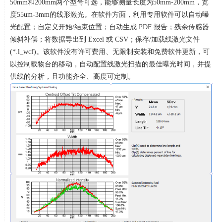
50mm
和
200mm
两个型号可选，能够测量长度为
50mm-200mm
，宽
度
55um-3mm
的线形激光。在软件方面，利用专用软件可以自动曝
光配置；自定义开始
/
结束位置；自动生成
PDF
报告；残余传感器
倾斜补偿；将数据导出到
Excel
或
CSV
；保存
/
加载线激光文件
(*.l_wcf)
。该软件没有许可费用、无限制安装和免费软件更新，可
以控制载物台的移动，自动配置线激光扫描的最佳曝光时间，并提
供线的分析，且功能齐全、高度可定制。