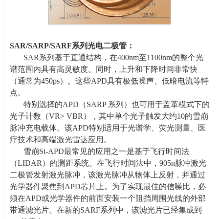
SAR/SARP/SARF
系列光电二极管：
SAR系列基于直通结构，在
400nm
至
1100nm
的整个光
谱范围内具有高灵敏度。同时，上升和下降时间非常快
（通常为
450ps
）。这些
APD
具有极低噪声、低暗电流等特
点。
特别选择的
APD
（
SARP
系列）也可用于盖革模式下的
光子计数（
VR> VBR
），其中单个光子触发大约
10
的雪崩
脉冲充电载体。该
APD
特别适用于光谱学、荧光测量、医
疗技术和高端激光雷达应用。
雪崩
Si-APD
最常见的应用之一是基于飞行时间法
（
LIDAR
）的测距系统。在飞行时间法中，
905n
脉冲激光
二极管发射激光脉冲，该激光脉冲从物体上反射，并通过
光学器件聚焦到
APD
芯片上。为了实现最佳的信噪比，必
须在
APD
或光学器件的前面安装一个阻挡周围光线的外部
带通滤光片。在新的
SARF
系列中，该滤光片已经集成到