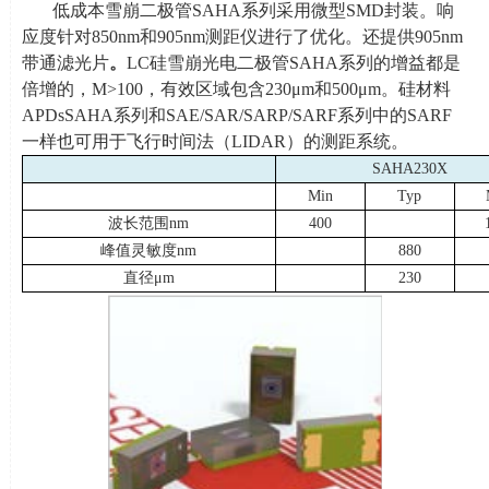
低成本雪崩二极管
SAHA
系列采用微型
SMD
封装。响
应度针对
850nm
和
905nm
测距仪进行了优化。还提供
905nm
带通滤光片
。
LC硅雪崩光电二极管
SAHA
系列的增益都是
倍增的，
M>100
，有效区域包含
230
μ
m
和
500
μ
m
。硅材料
APDsSAHA
系列和SAE/SAR/SARP/SARF系列中的
SARF
一样也可用于飞行时间法（
LIDAR
）的测距系统。
SAHA230X
Min
Typ
波长范围
nm
400
峰值灵敏度
nm
880
直径μ
m
230