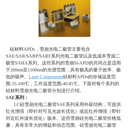
硅材料APDs，雪崩光电二极管主要包含
SAE/SAR/SARP/SARF系列光电二极管以及低成本雪崩二
极管
SAHA
系列。这些系列的雪崩
Si-APD
的共同点是适用
于
260nm
至
1100nm
的光谱范围，具有极高的量子效率、极
低的噪声。
Laser Components
硅材料
APDs
的存储温度范
围
-55-100
℃，工作温度范围
-40-85
℃。下面对每个系列的
硅材料雪崩光电二极管分别进行介绍。
SAE
系列：
LC硅雪崩光电二极管SAE系列采用外延结构，可提供
红光增强（即针对可见光波长优化）或近红外增强（即针
对近红外波长优化）版本。这些雪崩硅光电二极管价格低
廉，具有非常大的增益和动态范围。硅雪崩光电二极管