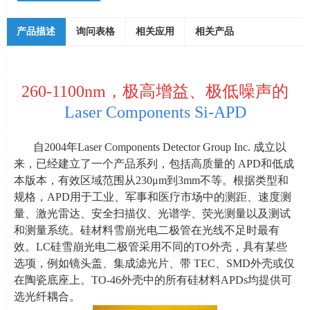
产品描述
询问表格
相关应用
相关产品
260-1100nm，极高增益、极低噪声的
Laser Components Si-APD
自
2004
年
Laser Components Detector Group Inc.
成立以
来，已经建立了一个产品系列，包括高质量的
APD
和低成
本版本，有效区域范围从
230
μ
m
到
3mm
不等。根据类型和
规格，
APD
用于工业、军事和医疗市场中的测距、速度测
量、激光雷达、安全扫描仪、光谱学、荧光测量以及测试
和测量系统。硅材料雪崩光电二极管在光线不足时最有
效。
LC
硅雪崩光电二极管采用不同的
TO
外壳，具有某些
选项，例如镜头盖、集成滤光片、带
TEC
、
SMD
外壳或仅
在陶瓷底座上。
TO-46
外壳中的所有硅材料
APDs
均提供可
选光纤耦合。