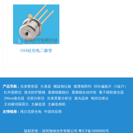
OSI硅光电二极管
产品导航 :
光束整形器
分束器
螺旋相位板
微透镜阵列
径向偏振片（S波片）
红外观察仪
激光防护眼镜
显微镜载物台
显微镜自动对焦
量子级联激光器
266nm激光器
光斑分析仪
光束质量分析仪
激光晶体
电控位移台
主动被动隔震台
太赫兹源
太赫兹相机
友情链接 :
维尔克斯光电
中国供应商
中科光学
版权所有：深圳海纳光学有限公司
粤ICP备18089606号