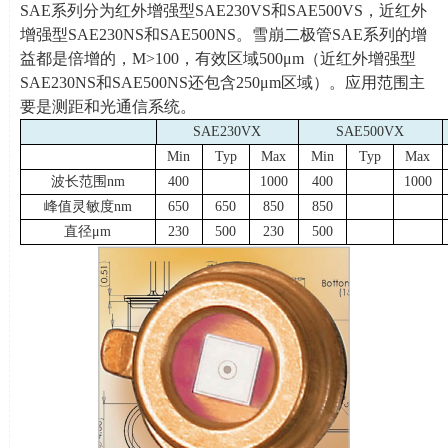
SAE
系列分为红外增强型
SAE230VS
和
SAE500VS
，近红外
增强型
SAE230NS
和
SAE500NS
。雪崩二极管
SAE
系列的增
益都是倍增的，
M>100
，有效区域
500
μ
m
（近红外增强型
SAE230NS
和
SAE500NS
还包含
250
μ
m
区域）。应用范围主
要是测距和光通信系统。
SAE230VX
SAE500VX
Min
Typ
Max
Min
Typ
Max
波长范围
nm
400
1000
400
1000
峰值灵敏度
nm
650
650
850
850
直径μ
m
230
500
230
500