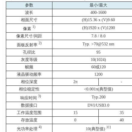
参数
最小
/
最大
波长
400-1600
相面尺寸
(H)15.36 x (V)9.60
1)
(H)1920 x (V)1200
像素
像素尺寸
/
间距
7.8 / 8.0
2)
Typ. >70@532 nm
面板反射率
孔径比
95
灰度等级
10(1024)
帧频
60或
120
液晶驱动频率
1200
相位深度
2π
-
相位稳定性
<0.001π
(
典型值
)
3)
Typ.200
响应时间
数据接口
DVI/USB3.0
工作温度范围
15
35
存放温度
0
40
4)
※
1
光功率处理
10(典型值
)