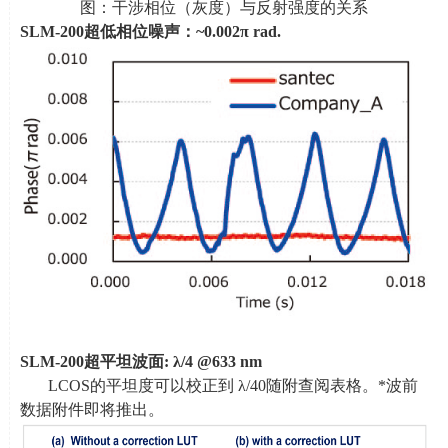
图：干涉相位（灰度）与反射强度的关系
SLM-200
超低相位噪声：
~0.002
π
rad.
SLM-200
超平坦波面
:
λ
/4 @633 nm
LCOS的平坦度可以校正到 λ
/40
随附查阅表格。
*
波前
数据附件即将推出。