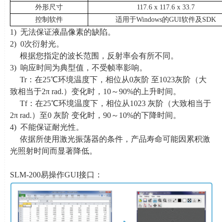
外形尺寸
117.6 x 117.6 x 33.7
控制软件
适用于
Windows
的
GUI
软件及
SDK
1) 无法保证液晶像素的缺陷。
2) 0次衍射光。
根据您指定的波长范围，反射率会有所不同。
3) 响应时间为典型值，不受帧率影响。
Tr：在
25
℃环境温度下，相位从
0
灰阶 至
1023
灰阶（大
致相当于
2
π
rad.
）变化时，
10
～
90%
的上升时间。
Tf：在
25
℃环境温度下，相位从
1023
灰阶（大致相当于
2
π
rad.
）至
0
灰阶 变化时，
90
～
10%
的下降时间。
4) 不能保证耐光性。
依据所使用激光振荡器的条件，产品寿命可能因累积激
光照射时间而显著降低。
SLM-200易操作GUI接口：