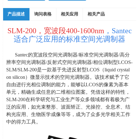
产品描述
询问表格
相关应用
相关产品
SLM-200，宽波段400-1600nm
，Santec
适合广泛应用的标准空间光调制器
Santec的宽波段空间光调制器
/
标准空间光调制器
/
高分
辨率空间光调制器
/
反射式空间光调制器
/
相位调制型
LCOS-
SLM/SLM-200
是一款基于先进反射型
LCOS
（
liquid crystal
on silicon
）微显示技术的空间光调制器。该技术赋予了它
自由进行光相位调制的能力，能够以
LCOS
的像素为基本
单元，精确生成任意的二维相位图案。凭借这样的特性，
SLM-200
在科学研究与工业生产等众多领域都有着极为广
泛的应用，如光束整形、波面矫正、光操控、全息术、结
构光应用、生物医学成像等等，成为了众多光学相关工作
中的得力工具。