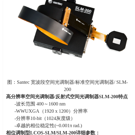
图：
Santec
宽波段空间光调制器
/
标准空间光调制器
/ SLM-
200
高分辨率空间光调制器
/
反射式空间光调制器
SLM-200
特点
-波长范围
400
～
1600 nm
-WWUXGA（
1920 x 1200
）分辨率
-分辨率
10-bit
（
1024
灰度级）
-卓越的相位稳定性
(~0.001
π
rad.)
相位调制型
LCOS-SLM/SLM-200
详细参数：