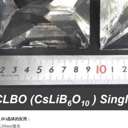
LBO
晶体的应用：
生
266nm
激光