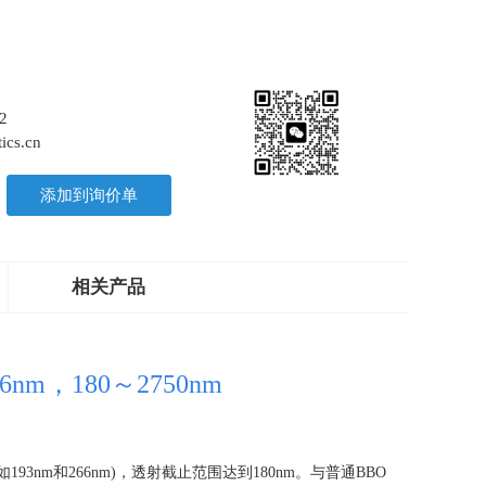
2
ics.cn
添加到询价单
相关产品
nm，180～2750nm
如
193nm
和
266nm)
，透射截止范围达到
180nm
。与普通
BBO