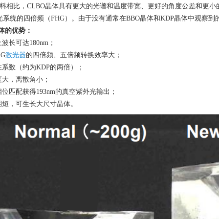
料相比，
CLBO
晶体具有更大的光谱和温度带宽、更好的角度公差和更小
光系统的四倍频（
FHG
）。由于没有通常在
BBO
晶体和
KDP
晶体中观察到
体的优势：
止波长可达
180nm
；
AG
激光器
的四倍频、五倍频转换效率大；
性系数（约为
KDP
的两倍）；
度大，离散角小；
相位匹配获得
193nm
的真空紫外光输出；
期短，可生长大尺寸晶体。