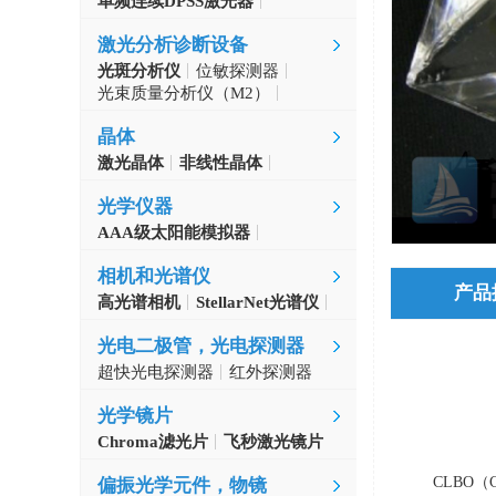
单频连续DPSS激光器
Aerodiode
激光分析诊断设备
光斑分析仪
位敏探测器
光束质量分析仪（M2）
自准直仪
激光波长计
晶体
激光晶体
非线性晶体
CLBO晶体
光学仪器
AAA级太阳能模拟器
光学斩波器
相机和光谱仪
产品
高光谱相机
StellarNet光谱仪
光电二极管，光电探测器
超快光电探测器
红外探测器
光学镜片
Chroma滤光片
飞秒激光镜片
CLBO（
偏振光学元件，物镜