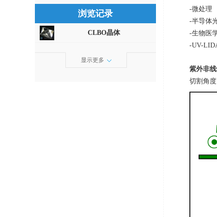
-微处理
浏览记录
-半导体
CLBO晶体
-生物医
-UV-LID
显示更多
紫外非线
切割角度：