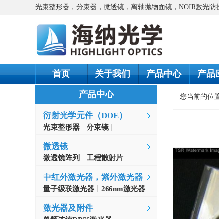
光束整形器，分束器，微透镜，离轴抛物面镜，NOIR激光
首页
关于我们
产品中心
产品
产品中心
您当前的位
衍射光学元件（DOE）
光束整形器
分束镜
螺旋相位片
微透镜
微透镜阵列
工程散射片
中红外激光器，紫外激光器
量子级联激光器
266nm激光器
激光器及附件