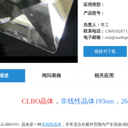
应用类型：
产品型号：
负责人：
李工
联系电话：
1369192671
电子邮箱：
zxli@wellopt
规格书下载
描述
询问表格
相关应用
CLBO晶体
，
非线性晶体193nm，266
CsLiB6O10
）晶体是一种
非线性晶体
，非常适合在紫外范围内产生谐波
(
例