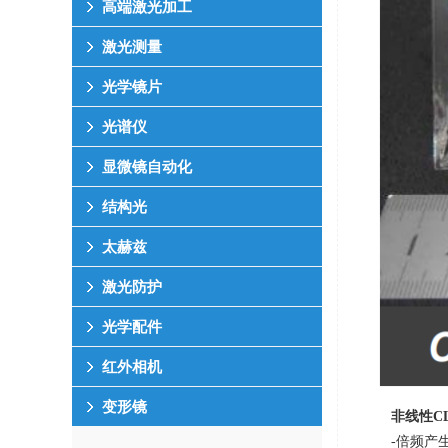
高端激光加工
激光测量
光学镜片
光谱仪
显微镜自动化
结构光
太赫兹
激光防护
光学配件
红外相机
变形镜
非线性
C
-倍频产