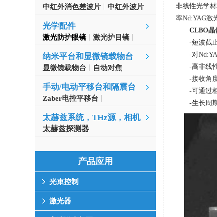
非线性光学材
中红外消色差波片
中红外波片
率
Nd:YAG
激
光学配件
CLBO
晶
激光防护眼镜
激光护目镜
-短波截
-对
Nd:Y
纳米平台和显微镜载物台
-高非线
显微镜载物台
自动对焦
-接收角
手动/电动平移台和隔震台
-可通过
Zaber电控平移台
-生长周
MinusK隔振台
太赫兹系统，THz源，相机
太赫兹探测器
产品应用
光束控制
激光器