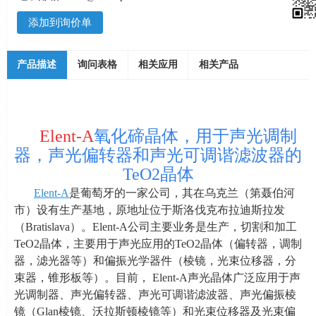
添加到询价单
产品描述
询问表格
相关应用
相关产品
Elent-A
氧化碲晶体，用于声光调制
器，声光偏转器和声光可调谐滤波器的
TeO2
晶体
Elent-A
是葡萄牙的一家公司，其在乌克兰（第聂伯河
市）设有生产基地，原地址位于斯洛伐克布拉迪斯拉发
（
Bratislava
）。
Elent-A
公司主要业务是生产，切割和加工
ТеО
2
晶体，主要用于声光应用的ТеО
2
晶体（偏转器，调制
器，滤光器等）和偏振光学器件（棱镜，光束位移器，分
束器，锥形板等）。目前，
Elent-A
声光晶体广泛应用于声
光调制器、声光偏转器、声光可调谐滤波器、声光偏振棱
镜（
Glan
棱镜、沃拉斯顿棱镜等）和光束位移器及光束偏