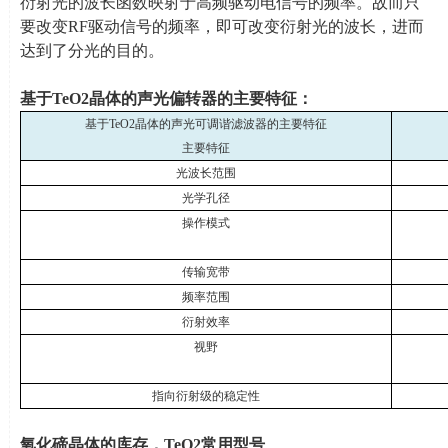
衍射光的波长函数映射于高频驱动电信号的频率。故而只
要改变
RF
驱动信号的频率，即可改变衍射光的波长，进而
达到了分光的目的。
基于
TeO2
晶体的声光偏转器的主要特征：
基于
TeO2
晶体的声光可调谐滤波器的主要特征
主要特征
光波长范围
光学孔径
操作模式
传输宽带
频率范围
衍射效率
视野
指向衍射级的稳定性
氧化碲晶体的库存，
TeO2
常用型号