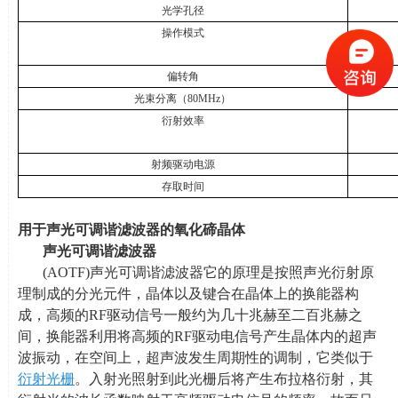
光学孔径
操作模式
偏转角
光束分离（
80MHz
）
衍射效率
射频驱动电源
存取时间
用于声光可调谐滤波器的氧化碲晶体
声光可调谐滤波器
(AOTF)声光可调谐滤波器它的原理是按照声光衍射原
理制成的分光元件，晶体以及键合在晶体上的换能器构
成，高频的
RF
驱动信号一般约为几十兆赫至二百兆赫之
间，换能器利用将高频的
RF
驱动电信号产生晶体内的超声
波振动，在空间上，超声波发生周期性的调制，它类似于
衍射光栅
。入射光照射到此光栅后将产生布拉格衍射，其