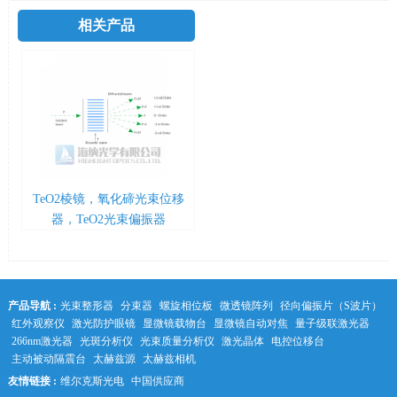
相关产品
TeO2棱镜，氧化碲光束位移
器，TeO2光束偏振器
产品导航 :
光束整形器
分束器
螺旋相位板
微透镜阵列
径向偏振片（S波片）
红外观察仪
激光防护眼镜
显微镜载物台
显微镜自动对焦
量子级联激光器
266nm激光器
光斑分析仪
光束质量分析仪
激光晶体
电控位移台
主动被动隔震台
太赫兹源
太赫兹相机
友情链接 :
维尔克斯光电
中国供应商