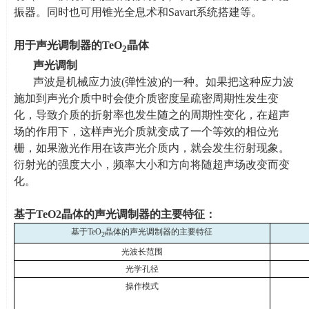
振器。同时也可用锥光全息术和
Savart
系统搭建等。
用于
声光调制器
的
TeO
晶体
2
声光调制
声波是机械应力波
(
弹性波
)
的一种。如果把这种应力波
施加到声光介质中时会使介质密度呈疏密周期性发生变
化，导致介质的折射率也发生随之的周期性变化，在超声
场的作用下，这样声光介质就变成了一个等效的相位光
栅，如果激光作用在该声光介质内，就会发生衍射现象。
衍射光的强度大小，频率大小和方向将随超声场改变而变
化。
基于
TeO2
晶体的声光调制器的主要特征：
基于
TeO
晶体的声光调制器的主要特征
2
光波长范围
光学孔径
操作模式