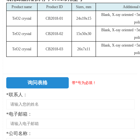
Product name
Product ID
Sizes, mm
Additional 
Blank, X-ray oriented <5
ТеО
2 crystal
CB2018-01
24x19x15
pol
Blank, X-ray oriented <5
ТеО
2 crystal
CB2018-02
15x50x30
pol
Blank, X-ray oriented <5
ТеО
2 crystal
CB2018-03
26x7x11
pol
询问表格
带*号为必填！
*联系人：
*电子邮箱：
*公司名称：