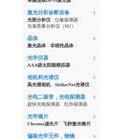
单频连续DPSS激光器
Aerodiode
激光分析诊断设备
光斑分析仪
位敏探测器
光束质量分析仪（M2）
自准直仪
激光波长计
晶体
激光晶体
非线性晶体
CLBO晶体
光学仪器
AAA级太阳能模拟器
光学斩波器
相机和光谱仪
高光谱相机
StellarNet光谱仪
光电二极管，光电探测器
超快光电探测器
红外探测器
光学镜片
Chroma滤光片
飞秒激光镜片
偏振光学元件，物镜