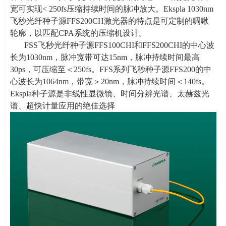
宽可实现
< 250fs
压缩持续时间的脉冲放大。
Ekspla 1030nm
飞秒光纤种子源
FFS200CH
激光器的特点是可定制的啁啾
轮廓，以匹配
CPA
系统的压缩机设计。
FSS飞秒光纤种子源
FFS100CHI
和
FFS200CHI
的中心波
长为
1030nm
，脉冲宽带可达
15nm
，脉冲持续时间最高
30ps
，可压缩至＜
250fs
。
FFS
系列飞秒种子源
FFS200
的中
心波长为
1064nm
，带宽＞
20nm
，脉冲持续时间＜
140fs
。
Ekspla
种子源是非线性显微镜、时间分辨光谱、太赫兹光
谱、超快计量应用的绝佳选择