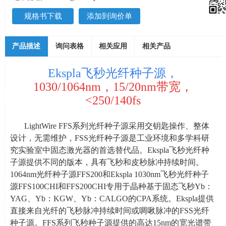
规格书下载
添加到询价单
产品描述
询问表格
相关应用
相关产品
Ekspla飞秒光纤种子源，
1030/1064nm，15/20nm带宽，
<250/140fs
LightWire FFS系列光纤种子源采用交钥匙操作、整体
设计，无需维护，
FSS
光纤种子源是工业环境和多学科研
究实验室中固态激光器的首选替代品。
Ekspla
飞秒光纤种
子源提供不同的版本，具有飞秒和皮秒脉冲持续时间。
1064nm
光纤种子源
FFS200
和
Ekspla 1030nm
飞秒光纤种子
源
FFS100CHI
和
FFS200CHI
专用于晶种基于固态飞秒
Yb
：
YAG
、
Yb
：
KGW
、
Yb
：
CALGO
的
CPA
系统。
Ekspla
提供
直接来自光纤的飞秒脉冲持续时间或啁啾脉冲的
FSS
光纤
种子源。
FFS
系列飞秒种子源提供的高达
15nm
的宽光谱带