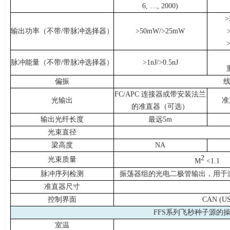
6, …, 2000)
>
输出功率（不带
/
带脉冲选择器）
>50mW/>25mW
脉冲能量（不带
/
带脉冲选择器）
>1nJ/>0.5nJ
偏振
FC/APC 连接器或带安装法兰
光输出
准
的准直器（可选）
输出光纤长度
最远
5m
光束直径
梁高度
NA
2
光束质量
M
<1.1
脉冲序列检测
振荡器组的光电二极管输出，用于
准直器尺寸
控制界面
CAN (US
FFS系列飞秒种子源的
室温