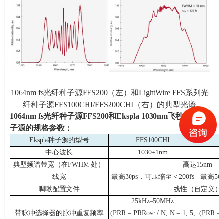
1064nm fs光纤种子源
FFS200
（左）和
LightWire FFS
系列光
纤种子源
FFS100CHI/FFS200CHI
（右）的典型光谱
1064nm fs
光纤种子源
FFS200
和
Ekspla 1030nm
飞秒光纤种
子源的
规格参数：
Ekspla种子源的型号
FFS100CHI
中心波长
1030±
1nm
典型频谱带宽（在
FWHM
处）
高达
15nm
线宽
最高
30ps
，可压缩至＜
200fs
最高
5
啁啾配置文件
线性（自定义
25kHz–
50MHz
带脉冲选择器的脉冲重复频率
(PRR = PRRosc / N, N = 1, 5,
(PRR =