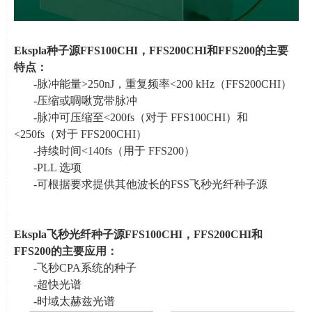
Ekspla
种子源
FFS100CHI
，
FFS200CHI
和
FFS200
的主
要
特点：
-脉冲能量
>250nJ
，重复频率
<200 kHz
（
FFS200CHI
）
-压缩或啁啾宽带脉冲
-脉冲可压缩至
<200fs
（对于
FFS100CHI
）和
<250fs
（对于
FFS200CHI
）
-持续时间
<140fs
（用于
FFS200
）
-PLL 选项
-可根据要求提供其他波长的
FSS
飞秒光纤种子源
Ekspla
飞秒光纤种子源
FFS100CHI
，
FFS200CHI
和
FFS200
的主要
应用：
-飞秒
CPA
系统的种子
-超快光谱
-时域太赫兹光谱