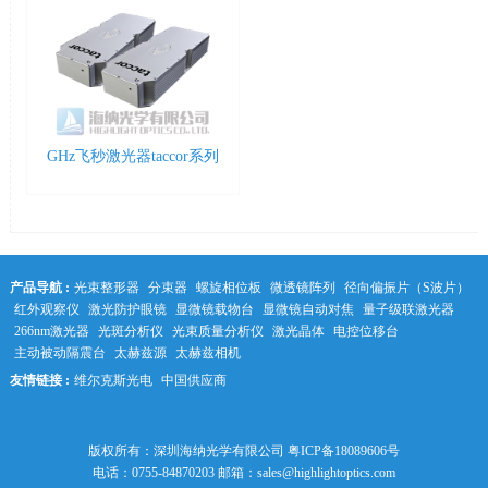
GHz飞秒激光器taccor系列
产品导航 :
光束整形器
分束器
螺旋相位板
微透镜阵列
径向偏振片（S波片）
红外观察仪
激光防护眼镜
显微镜载物台
显微镜自动对焦
量子级联激光器
266nm激光器
光斑分析仪
光束质量分析仪
激光晶体
电控位移台
主动被动隔震台
太赫兹源
太赫兹相机
友情链接 :
维尔克斯光电
中国供应商
中科光学
版权所有：深圳海纳光学有限公司
粤ICP备18089606号
电话：0755-84870203 邮箱：sales@highlightoptics.com