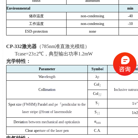
finish
aluminum
Environmental
min
储存温度
non-condensing
-40
工作温度
non-condensing
-10
ESD-protection
none
CP-332
激光器
（
785nm
准直激光模组）
Tcase=23±2℃，典型输出功率
1.2mW
光学特性：
Parameter
Symbo
l
Co
n
d
it
Wa
ve
l
ength
λ
p
Col
1
Coll
imation
I
nclusive natrura
Col
11
S
1
/
e"
1
Spot s
i
ze
(
FWHM) Paralel
and pe
『
pend
i
cular
to
the
laser stripe @fro
n
t
of lasermodule
S
1/e
11
α
Deviat
i
on between mechan
i
cal and opt
i
calaxis
om
Clear ape
rture of the laser
pen
C.A.