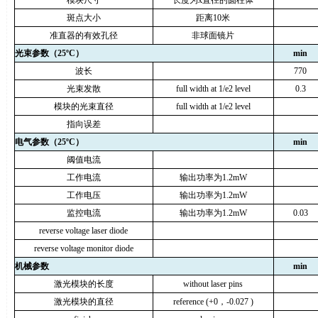
模块尺寸
长度为
x
直径的圆柱体
斑点大小
距离
10
米
准直器的有效孔径
非球面镜片
光束参数（
25
º
C
）
min
波长
770
光束发散
full width at 1/e2 level
0.3
模块的光束直径
full width at 1/e2 level
指向误差
电气参数（
25
º
C
）
min
阈值电流
工作电流
输出功率为
1.2mW
工作电压
输出功率为
1.2mW
监控电流
输出功率为
1.2mW
0.03
reverse voltage laser diode
reverse voltage monitor diode
机械参数
min
激光模块的长度
without laser pins
激光模块的直径
reference (+0
，
-0.027 )