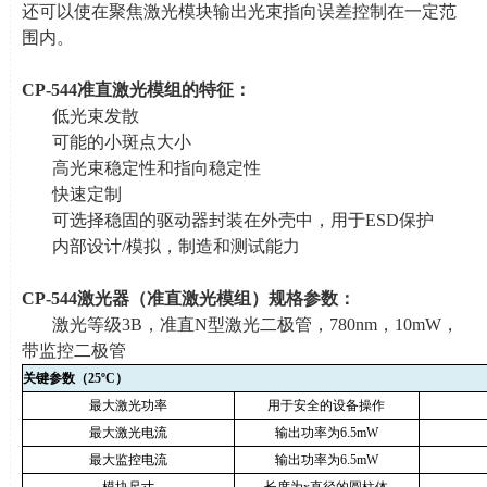
还可以使在聚焦激光模块输出光束指向误差控制在一定范
围内。
CP-544
准直激光模组的特征：
低光束发散
可能的小斑点大小
高光束稳定性和指向稳定性
快速定制
可选择稳固的驱动器封装在外壳中，用于
ESD
保护
内部设计
/
模拟，制造和测试能力
CP-544
激光器（准直激光模组）规格参数：
激光等级
3B
，准直
N
型激光二极管，
780nm
，
10mW
，
带监控二极管
关键参数（
25
º
C
）
最大激光功率
用于安全的设备操作
最大激光电流
输出功率为
6.5mW
最大监控电流
输出功率为
6.5mW