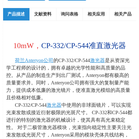
产品描述
文献资料
询问表格
相关应用
相关产品
10mW，
CP-332/CP-544准直激光器
荷兰
Anteryon
公司
的
CP-332/CP-544
激光器
是从资深光
学工程师的设计的，拥有卓越的光学性能和高质量的品
控。从产品的制造生产到出厂测试，
Anteryon
都有极高的
质量要求并。同时，
Anteryon
公司拥有强大的复制量产能
力，提供成本低廉的激光镜片，使准直激光模组的高质量
且价格相对低廉。
CP-332/CP-544
激光器
中使用的非球面镜片，可以实现
光束发散或接近衍射极限的光斑尺寸。
CP-332
和
CP-544
都
进行的特别的激光器的机械设计，使其具有高光束稳定
性。 对于二极管激光器模块，光束指向稳定性主要关注光
束发散或光斑尺寸，
Anteryon
采用的模块壳体共线结构，