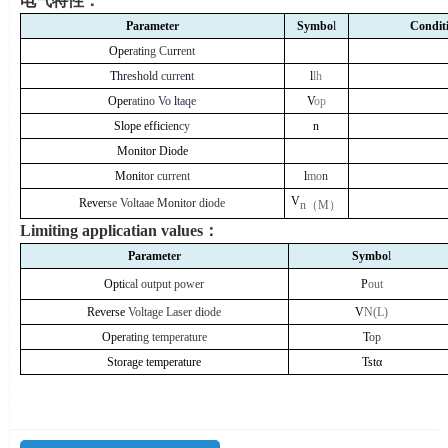
电气特性：
Parame
t
er
Symbo
l
Condit
Ope
r
a
ti
ng Cu
rr
ent
T
h
reshold
curre
n
t
l
lh
Ope
r
atino
Vo
l
taqe
V
op
Slope effic
i
e
n
cy
n
Monitor Diode
Mon
i
tor
current
l
mo
n
V
Reve
r
se Voltaae
Monitor
d
i
ode
n
（
M
）
Limiting applicatian values
：
Parame
t
er
Symbo
l
Opt
i
cal output power
P
out
Reverse
Voltage Laser
d
i
ode
V
N(L)
Ope
r
a
ti
ng temperature
T
op
Storage temperature
Tstα