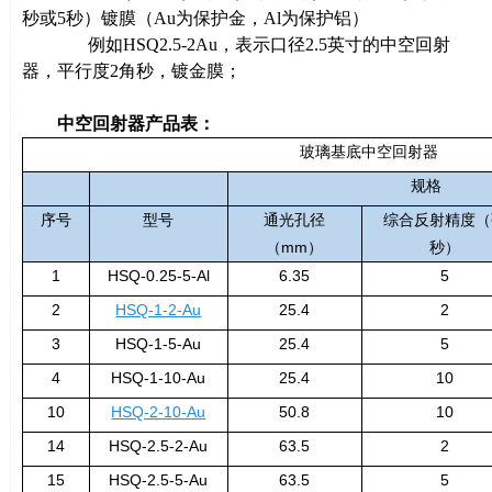
秒或
5
秒）镀膜（
Au
为保护金，
Al
为保护铝）
例如
HSQ2.5-2Au
，表示口径
2.5
英寸的中空回射
器，平行度
2
角秒，镀金膜；
中空回射器产品表：
玻璃基底中空回射器
规格
序号
型号
通光孔径
综合反射精度（
（
mm
）
秒）
1
HSQ-0.25-5-Al
6.35
5
2
HSQ-1-2-Au
25.4
2
3
HSQ-1-5-Au
25.4
5
4
HSQ-1-10-Au
25.4
10
10
HSQ-2-10-Au
50.8
10
14
HSQ-2.5-2-Au
63.5
2
15
HSQ-2.5-5-Au
63.5
5