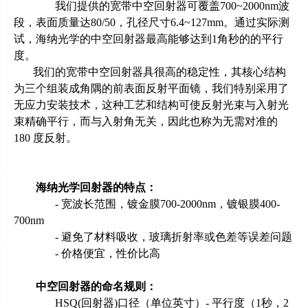
我们提供的宽带中空回射器可覆盖
700~2000nm波
段
，表面质量达80
/50
，孔径尺寸
6.4~127mm
。通过实际测
试，海纳光学的中空回射器最高能够达到
1
角秒的的平行
度。
我们的宽带中空回射器具很高的稳定性，其核心结构
为三个组装成角隅的前表面反射平面镜，我们特别采用了
无应力安装技术，这种工艺和结构可使反射光束与入射光
束精确平行，而与入射角无关，因此也称为无需对准的
180
度反射。
海纳光学回射器的特点：
- 宽波长范围，镀金膜700-2000nm，镀银膜
400-
700nm
- 避免了材料吸收，玻璃折射率或色差等误差问题
- 价格便宜，性价比高
中空回射器的命名规则：
HSQ(回射器
)
口径（单位英寸）
-
平行度（
1
秒，
2