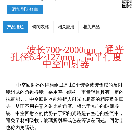
添加到询价单
产品描述
询问表格
相关应用
相关产品
波长
700~2000nm
，通光
孔径
6.4~127mm
，
高平行度
中空回射器
中空回射器的结构组成是由
3
个镀金或镀铝膜的反射
镜组成的角锥棱镜，采用空心结构，重量轻且具有一定的
抗震能力。中空回射器能够把入射光以超高的精度反射回
去，从而不用在意入射光的角度。相比于实心的玻璃棱
镜，中空回射器的优势在于它的光路是在空心的空气中，
避免了材料吸收，玻璃折射率或色差等误差问题。回射器
也称为角隅镜。