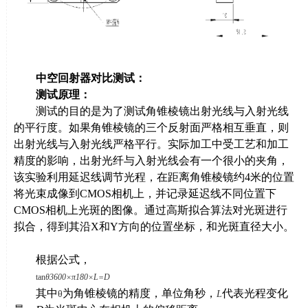
中空回射器对比测试：
测试原理：
测试的目的是为了测试角锥棱镜出射光线与入射光线
的平行度。如果角锥棱镜的三个反射面严格相互垂直，则
出射光线与入射光线严格平行。实际加工中受工艺和加工
精度的影响，出射光纤与入射光线会有一个很小的夹角，
该实验利用延迟线调节光程，在距离角锥棱镜约
4
米的位置
将光束成像到
CMOS
相机上，并记录延迟线不同位置下
CMOS
相机上光斑的图像。通过高斯拟合算法对光斑进行
拟合，得到其沿
X
和
Y
方向的位置坐标，和光斑直径大小。
根据公式，
tan
θ
3600
×
π
180
×L=D
其中
为角锥棱镜的精度，单位角秒，
代表光程变化
θ
L