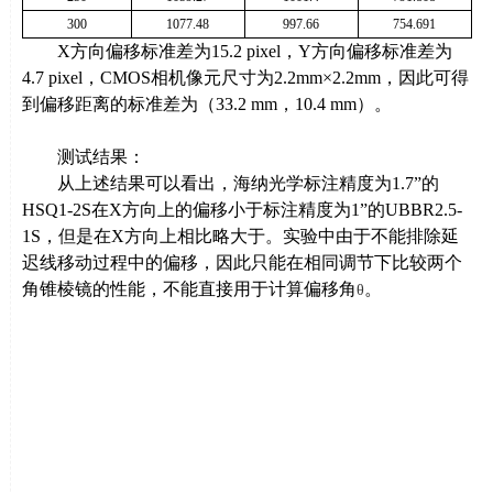
300
1077.48
997.66
754.691
X方向偏移标准差为
15.2 pixel
，
Y
方向偏移标准差为
4.7 pixel
，
CMOS
相机像元尺寸为
2.2
mm×2.2mm，因此可得
到偏移距离的标准差为（
33.2
mm，
10.4
mm）。
测试结果
：
从上述结果可以看出，海纳光学标注精度为
1.7”
的
HSQ1-2S
在
X
方向上的偏移小于标注精度为
1”
的
UBBR2.5-
1S
，但是在
X
方向上相比略大于。实验中由于不能排除延
迟线移动过程中的偏移，因此只能在相同调节下比较两个
角锥棱镜的性能，不能直接用于计算偏移角
。
θ