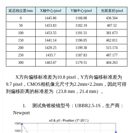
延迟线位置
/mm
X
轴中心
/pixel
Y
轴中心
/pixel
光斑直径
/pixel
0
1445.86
1168.88
436.564
50
1453.83
1182.19
407.52
100
1453.55
1191.51
381.673
150
1441.14
1196.05
462.011
200
1429.25
1199.38
515.174
250
1435.7
1187.83
487.177
300
1463.07
1179.51
404.263
X方向偏移标准差为
10.8 pixel
，
Y
方向偏移标准差为
9.7 pixel
，
CMOS
相机像元尺寸为
2.2
mm×2.2mm，因此可得
到偏移距离的标准差为（
23.8
mm，
21.4
mm）。
1. 测试角锥棱镜型号：
UBBR2.5-1S
，生产商：
Newport