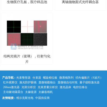
生物医疗孔板，医疗样品池
离轴抛物面式光纤耦合器
结构光镜片（玻璃），衍射匀化
片
产品导航 :
光束整形器
分束器
螺旋相位板
微透镜阵列
径向偏振片（S波片）
红外观察仪
激光防护眼镜
显微镜载物台
显微镜自动对焦
量子级联激光器
266nm激光器
光斑分析仪
光束质量分析仪
激光晶体
电控位移台
主动被动隔震台
太赫兹源
太赫兹相机
友情链接 :
维尔克斯光电
中国供应商
中科光学