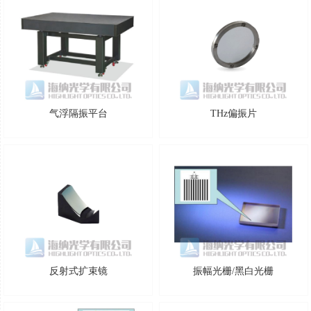
气浮隔振平台
THz偏振片
反射式扩束镜
振幅光栅/黑白光栅