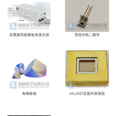
高重频高能量板条激光器
雪崩光电二极管
角锥棱镜
AlGaN日盲紫外探测器