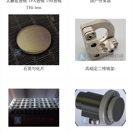
太赫兹透镜 TPX透镜 THz透镜
国产分束器
THz lens
石英匀化片
高稳定二维镜架-