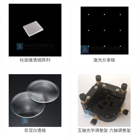
柱面微透镜阵列
激光分束镜
菲涅尔透镜
五轴光学调整架 六轴调整架