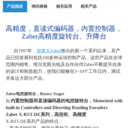
产品描述
询问表格
相关应用
相关产品
高精度，直读式编码器，内置控制器，
Zaber
高精度旋转台、升降台
自
1997
年，
加拿大
Zaber
推出的第一个系列以来，其产
品已经发展到包括
100
多种运动控制产品，这些产品在全球
范围内销售。维尔克斯光电及合作伙伴
Zaber
不断提升自身
的设计和制造能力，使我们能够在
5~10
个工作日内，测试
并发运大部分产品。
Zaber电控旋转台，
Rotary Stages
1)
内置控制器和直读编码器的电控旋转台
，
Motorized with
built-in Controllers and Directing Reading Encoders
Zaber X-RST-DE
系列
，高扭矩、高精度
X-RST-DE系列产品的特点：