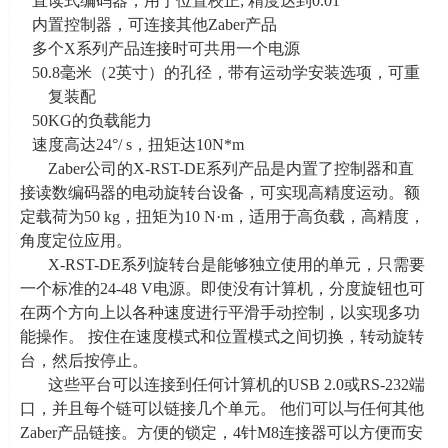
直读式编码器，用于位置校正
;
精度达到
0.01
°
内置控制器，可连接其他
Zaber
产品
多个
X
系列产品连接时可共用一个电源
50.8毫米（
2
英寸）的孔径，带有运动学安装选项，可重
复装配
50KG的负载能力
速度高达
24
°
/ s
，扭矩达
10N*m
Zaber公司的
X-RST-DE
系列产品是内置了控制器和直
接读数编码器的电动旋转台设备，可实现高精度运动。额
定载荷为
50 kg
，扭矩为
10 N
·
m
，适用于高负载，高精度，
角度定位应用。
X-RST-DE系列旋转台是能够独立使用的单元，只需要
一个标准的
24-48 V
电源。即使没有计算机，分度旋钮也可
在两个方向上以各种速度进行平滑手动控制，以实现多功
能操作。 按住在速度模式和位置模式之间切换，转动旋转
台，然后按停止。
这些平台可以连接到任何计算机的
USB 2.0
或
RS-232
端
口，并且每个链可以链接几个单元。 他们可以与任何其他
Zaber
产品链接。方便的锁定，
4
针
M8
连接器可以方便而安