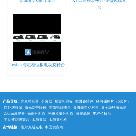
1μm精度Z轴升降台
XY二维移动平台/显微镜载物
台
Lexitek湍流相位板电动旋转台
产品导航 :
光束整形器
分束器
螺旋相位板
微透镜阵列
径向偏振片（S波片）
红外观察仪
激光防护眼镜
显微镜载物台
显微镜自动对焦
量子级联激光器
266nm激光器
光斑分析仪
光束质量分析仪
激光晶体
电控位移台
主动被动隔震台
太赫兹源
太赫兹相机
友情链接 :
维尔克斯光电
中国供应商
中科光学