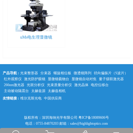
uMs电生理显微镜
产品导航 :
光束整形器
分束器
螺旋相位板
微透镜阵列
径向偏振片（S波片）
红外观察仪
激光防护眼镜
显微镜载物台
显微镜自动对焦
量子级联激光器
266nm激光器
光斑分析仪
光束质量分析仪
激光晶体
电控位移台
主动被动隔震台
太赫兹源
太赫兹相机
友情链接 :
维尔克斯光电
中国供应商
中科光学
版权所有：深圳海纳光学有限公司
粤ICP备18089606号
电话：0755-84870203 邮箱：sales@highlightoptics.com