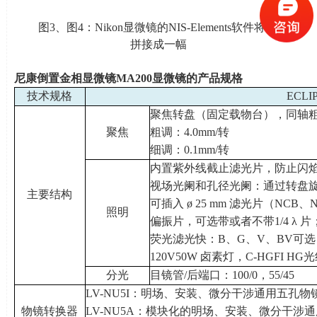
图
3
、图
4
：
Nikon
显微镜的
NIS-Elements
软件将多幅图
拼接成一幅
尼康倒置金相显微镜
MA200
显微镜的产品规格
技术规格
ECL
聚焦转盘（固定载物台），同轴
聚焦
粗调：
4.0mm/
转
细调：
0.1mm/
转
内置紫外线截止滤光片，防止闪
视场光阑和孔径光阑：通过转盘
主要结构
可插入
ø 25 mm
滤光片（
NCB
、
N
照明
偏振片，可选带或者不带
1/4 λ
片
荧光滤光快：
B
、
G
、
V
、
BV
可选
120V50W
卤素灯，
C-HGFI HG
光
分光
目镜管
/
后端口：
100/0
，
55/45
LV-NU5I：明场、安装、微分干涉通用五孔物
物镜转换器
LV-NU5A：模块化的明场、安装、微分干涉