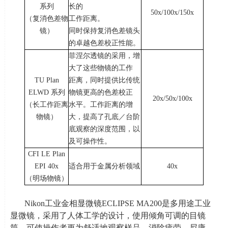
系列
长的
50x/100x/150x
（复消色差物
工作距离。
镜）
同时保持复消色差镜头
的卓越色差校正性能。
菲涅尔透镜的采用，增
大了这些物镜的工作
TU Plan
距离，同时提供比传统
ELWD 系列
物镜更高的色差校正
20x/50x/100x
（长工作距离
水平。工作距离的增
物镜）
大，提高了孔底／台阶
底观察的深度范围，以
及可操作性。
CFI LE Plan
EPI 40x
适合用于金属分析领域
40x
（明场物镜）
Nikon工业金相显微镜
ECLIPSE MA200
是多用途工业
显微镜，采用了人体工学的设计，使用倾角可调的目镜
筒，可使操作者更为舒适地观察样品，消除疲劳。尼康