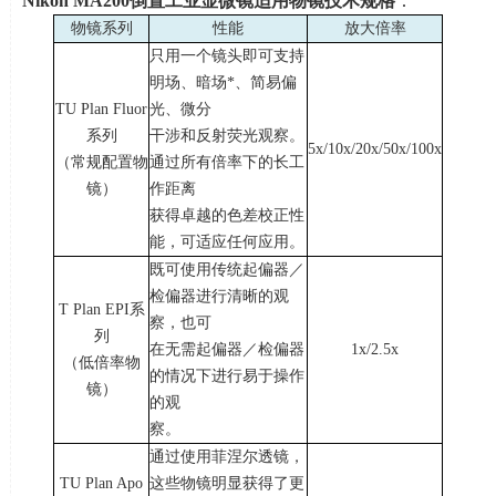
Nikon MA200
倒置工业显微镜适用物镜技术规格
：
物镜系列
性能
放大倍率
只用一个镜头即可支持
明场、暗场
*
、简易偏
TU Plan Fluor
光、微分
系列
干涉和反射荧光观察。
5x/10x/20x/50x/100x
（常规配置物
通过所有倍率下的长工
镜）
作距离
获得卓越的色差校正性
能，可适应任何应用。
既可使用传统起偏器／
检偏器进行清晰的观
T Plan EPI系
察，也可
列
在无需起偏器／检偏器
1x/2.5x
（低倍率物
的情况下进行易于操作
镜）
的观
察。
通过使用菲涅尔透镜，
TU Plan Apo
这些物镜明显获得了更