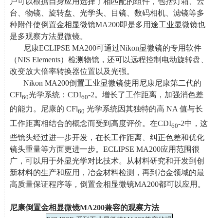
户可以根据自身应用选择了相匹配的组件，包括灯箱、云
台、物镜、旋转盘、光学头、目镜、数码相机、滤镜等多
种附件使倒置金相显微镜
MA200
即是多用途工业显微镜也
是多观察方法显微镜。
尼康
ECLIPSE MA200
可通过
Nikon
显微镜的专用软件
（
NIS Elements
）检测物镜，还可以远程控制电动旋转盘、
改变放大倍率转换器位置以及光强。
Nikon MA200倒置工业显微镜使用尼康尼康第二代的
CFI
光学系统：
CDI
-2
。增长了工作距离，加强消色差
60
60
的能力。尼康的
CFl
光学系统因其独特的高
NA
值与长
60
工作距离相结合的概念而受到高度评价。在
CDI
-2
中，这
60
些镜头经过进一步开发，在长工作距离、纠正色差和优化
镜头重量等方面更进一步。
ECLIPSE MA200
应用范围很
广，可以用于外显光学对比技术。从材料研究和开发到创
新材料的生产和应用，冶金材料检测，再到冶金领域的最
高质量保证程序等，倒置金相显微镜
MA200
都可以应用。
尼康倒置金相显微镜
MA200
兼容的观察方法