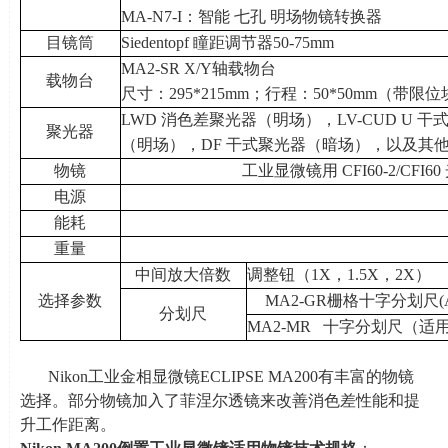
MA-N7-I：智能 七孔 明场物镜转换器
目镜筒
Siedentopf 瞳距调节器
50-75mm
MA2-SR X/Y轴载物台
载物台
尺寸：
295*215mm
；行程：
50*50mm
（带限位
LWD 消色差聚光器（明场），
LV-CUD U
干
聚光器
（明场），
DF
干式聚光器（暗场），以及其
物镜
工业显微镜用
CFI60-2/CFI60
电源
能耗
重量
中间放大倍数
调整钮（
1X
，
1.5X
，
2X
）
选择参数
MA2-GR
栅格十字分划尺
(
分划尺
MA2-MR
十字分划尺（适
Nikon工业金相显微镜
ECLIPSE MA200
有丰富的物镜
选择。部分物镜加入了菲涅尔透镜来改善消色差性能和提
升工作距离。