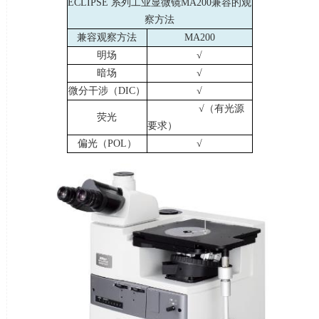
ECLIPSE 系列工业显微镜
MA200
兼容的观
察方法
兼容观察方法
MA200
明场
√
暗场
√
微分干涉（
DIC
）
√
√（有光源
荧光
要求）
偏光（
POL
）
√