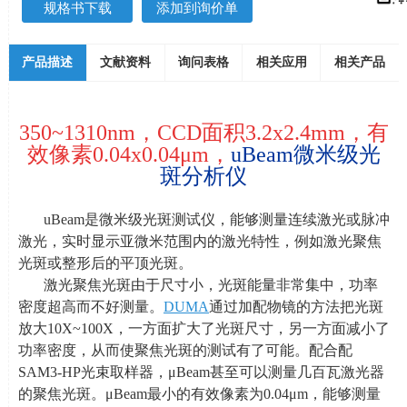
规格书下载
添加到询价单
产品描述
文献资料
询问表格
相关应用
相关产品
350~1310nm，
CCD
面积
3.2x2.4mm
，有
效像素
0.04x0.04
μ
m
，
uBeam
微米级光
斑分析仪
uBeam是微米级光斑测试仪，能够测量连续激光或脉冲
激光，实时显示亚微米范围内的激光特性，例如激光聚焦
光斑或整形后的平顶光斑。
激光聚焦光斑由于尺寸小，光斑能量非常集中，功率
密度超高而不好测量。
DUMA
通过加配物镜的方法把光斑
放大
10X~100X
，一方面扩大了光斑尺寸，另一方面减小了
功率密度，从而使聚焦光斑的测试有了可能。配合配
SAM3-HP
光束取样器，μ
Beam
甚至可以测量几百瓦激光器
的聚焦光斑。μ
Beam
最小的有效像素为
0.04
μ
m
，能够测量