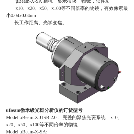
µBeam-X-SA 相机，显示模块，物镜，软件
X
x10、
x20
、
x50
、
x100
等不同倍率的物镜，有效像素最
小0.04x0.04um
长工作距离、光学变焦。
uBeam
微米级光斑分析仪的订货型号
Model µBeam-X-USB 2.0： 完整的聚焦光斑系统，
x10
、
x20
、
x50
、
x100
等不同倍率的物镜
Model µBeam-X-SA: