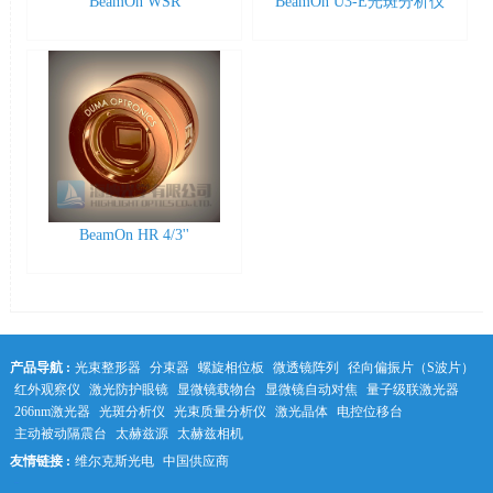
BeamOn WSR
BeamOn U3-E光斑分析仪
BeamOn HR 4/3''
产品导航 :
光束整形器
分束器
螺旋相位板
微透镜阵列
径向偏振片（S波片）
红外观察仪
激光防护眼镜
显微镜载物台
显微镜自动对焦
量子级联激光器
266nm激光器
光斑分析仪
光束质量分析仪
激光晶体
电控位移台
主动被动隔震台
太赫兹源
太赫兹相机
友情链接 :
维尔克斯光电
中国供应商
中科光学