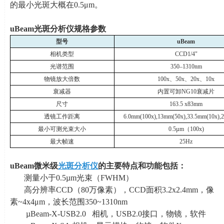
的最小光斑大概在
0.5
μ
m
。
uBeam
光斑分析仪规格参数
型号
uBeam
相机类型
CCD1/4"
光谱范围
350
–
1310nm
物镜放大倍数
100x
、
50x
、
20x
、
10x
衰减器
内置可卸
NG10
衰减片
尺寸
163.5 x83mm
透镜工作距离
6.0mm(100x),13mm(50x),33.5mm(10x),
最小可测光束大小
0.5µm
（
100x)
最大帧速
25Hz
uBeam
微米级
光斑分析仪
的主要特点和功能包括：
测量小于
0.5µm
光束（
FWHM
）
高分辨率
CCD
（
80
万像素），
CCD
面积
3.2x2.4mm
，像
素
~4x4
μ
m
，波长范围
350~1310nm
µBeam-X-USB2.0 相机，
USB2.0
接口，物镜，软件