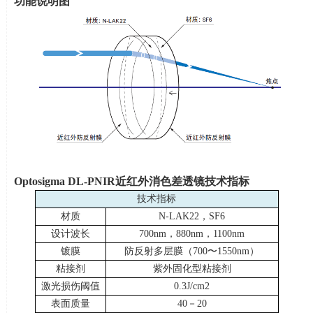
功能说明图
Optosigma DL-PNIR
近红外消色差透镜技术指标
技术指标
材质
N-LAK22
，
SF6
设计波长
700nm
，
880nm
，
1100nm
镀膜
防反射多层膜（
700
〜
1550nm
）
粘接剂
紫外固化型粘接剂
激光损伤阈值
0.3J/cm2
表面质量
40
－
20