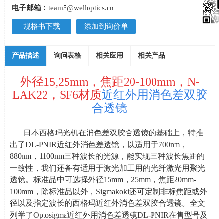
电子邮箱：
team5@welloptics.cn
规格书下载
添加到询价单
产品描述
询问表格
相关应用
相关产品
外径15,25mm，焦距20-100mm，N-
LAK22，SF6材质
近红外用消色差双胶
合透镜
日本西格玛光机在消色差双胶合透镜的基础上，特推
出了
DL-PNIR
近红外消色差透镜，以适用于
700nm
，
880nm
，
1100nm
三种波长的光源，能实现三种波长焦距的
一致性，我们还备有适用于激光加工用的光纤激光用聚光
透镜。标准品中可选择外径
15mm
，
25mm
，焦距
20mm-
100mm
，除标准品以外，
Sigmakoki
还可定制非标焦距或外
径以及指定波长的西格玛近红外消色差双胶合透镜。全文
列举了
Optosigma
近红外用消色差透镜
DL-PNIR
在售型号及