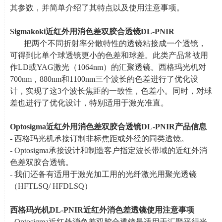
其参数，并简单介绍了其特点以及使用注意事项。
Sigmakoki
近红外用消色差双胶合透镜
DL-PNIR
把两个不同折射率分散特性的透镜粘接成一个透镜，
可得到比单个球透镜更小的色差和球差。此类产品常被用
作
LD
或
YAG
激光（
1064nm
）的汇聚透镜。西格玛光机对
700nm
，
880nm
和
1100nm
三个波长的色差进行了优化设
计，实现了这
3
个波长焦距的一致性，色差小。同时，对球
差也进行了优化设计，特别适用于激光准直。
Optosigma
近红外用消色差双胶合透镜
DL-PNIR
产品信息
- 西格玛光机承接订制非标焦距或外径的同类透镜。
- Optosigma承接设计和制造客户指定波长带域的近红外消
色差双胶合透镜。
- 我们还备有适用于激光加工用的光纤激光用聚光透镜
（
HFTLSQ/ HFDLSQ
）
西格玛光机
DL-PNIR
近红外消色差透镜使用注意事项
- Optosigma近红外消色差双胶合透镜最适用于汇聚平行光