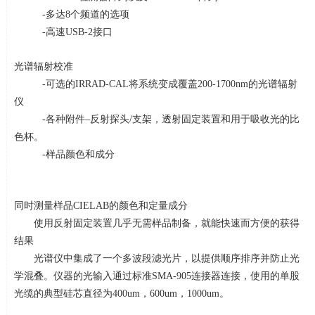
-多达
8
个频道的选项
-高速
USB-2
接口
光谱辐射校准
-可选的
IRRAD-CAL
将系统变成覆盖
200-1700nm
的光谱辐射
仪
-各种附件–反射探头
/
支架，透射固定装置和用于吸收光的比
色杯。
-样品颜色和成分
同时测量样品
CIELAB
的颜色和定量成分
使用反射固定装置几乎无需样品制备，就能快速而方便的获得
结果
光谱仪中集成了一个多波段滤光片，以提供顺序排序并防止光
学混叠。仪器的光输入通过标准
SMA-905
连接器连接，使用的单股
光缆的典型硅芯直径为
400um
，
600um
，
1000um
。