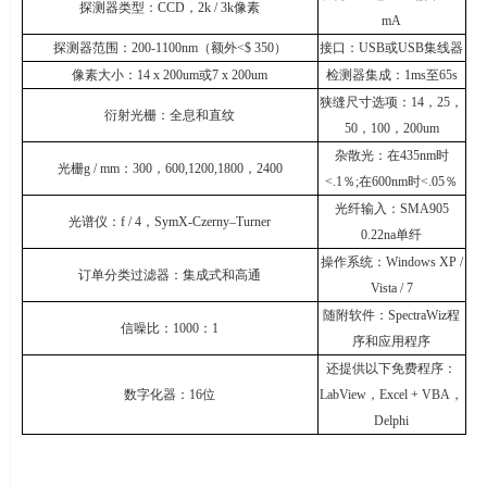
探测器类型：
CCD
，
2k / 3k
像素
mA
探测器范围：
200-1100nm
（额外
<$ 350
）
接口：
USB
或
USB
集线器
像素大小：
14 x 200um
或
7 x 200um
检测器集成：
1ms
至
65s
狭缝尺寸选项：
14
，
25
，
衍射光栅：全息和直纹
50
，
100
，
200um
杂散光：在
435nm
时
光栅
g / mm
：
300
，
600,1200,1800
，
2400
<.1
％
;
在
600nm
时
<.05
％
光纤输入：
SMA905
光谱仪：
f / 4
，
SymX-Czerny–Turner
0.22na
单纤
操作系统：
Windows XP /
订单分类过滤器：集成式和高通
Vista / 7
随附软件：
SpectraWiz
程
信噪比：
1000
：
1
序和应用程序
还提供以下免费程序：
数字化器：
16
位
LabView
，
Excel + VBA
，
Delphi