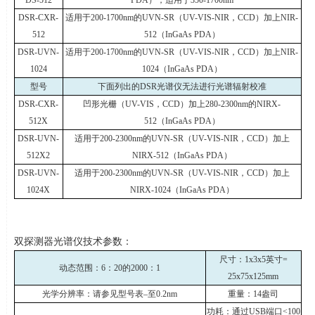
DS-512
PDA
），适用于
350-1700nm
DSR-CXR-
适用于
200-1700nm
的
UVN-SR
（
UV-VIS-NIR
，
CCD
）加上
NIR-
512
512
（
InGaAs PDA
）
DSR-UVN-
适用于
200-1700nm
的
UVN-SR
（
UV-VIS-NIR
，
CCD
）加上
NIR-
1024
1024
（
InGaAs PDA
）
型号
下面列出的
DSR
光谱仪无法进行光谱辐射校准
DSR-CXR-
凹形光栅（
UV-VIS
，
CCD
）加上
280-2300nm
的
NIRX-
512X
512
（
InGaAs PDA
）
DSR-UVN-
适用于
200-2300nm
的
UVN-SR
（
UV-VIS-NIR
，
CCD
）加上
512X2
NIRX-512
（
InGaAs PDA
）
DSR-UVN-
适用于
200-2300nm
的
UVN-SR
（
UV-VIS-NIR
，
CCD
）加上
1024X
NIRX-1024
（
InGaAs PDA
）
双探测器光谱仪技术参数：
尺寸：
1x3x5
英寸
=
动态范围：
6
：
20
的
2000
：
1
25x75x125mm
光学分辨率：请参见型号表
–
至
0.2nm
重量：
14
盎司
功耗：通过
USB
端口
<100