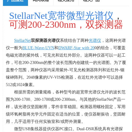
StellarNet宽带微型光谱仪
，
可测
200-2300nm，
双探测器
StellarNet
双探测器
光谱仪
系统结合了两种
光谱仪
，这两种光谱
仪一般为
BLUE-Wave-UVN
和
DWARF-Star with 20
0
的组合，可覆盖
电磁光谱的紫外线，可见光和近红外部分。这两种仪器可以一起工
作，可在
200-2300nm
的整个波长范围内创建统一的光谱图。为了覆
盖整个范围，两种仪器均采用紫外
-
可见光检测器阵列和近红外
-
铟
镓砷阵列。
2048
像素的
UV-VIS
检测器，在近红外光谱中可以选择
512
或
1024
像素。
根据所需的测量规格，各种型号的超宽带光谱仪允许的波长范
围为
200-1700
、
280-1700
或
200-2300nm
。与其他的
StellarNet
产品一
样，该光谱仪坚固耐用，零件非常稳固。检测器用螺栓固定，军用
级环氧树脂将光学元件固定在适当的位置，使仪器耐振动，坚固耐
用，几乎适用于任何实验室和
/
或野外测量。
微型
USB
集线器提供仪器
PC
接口。
Dual-DSR
系统具有光谱探