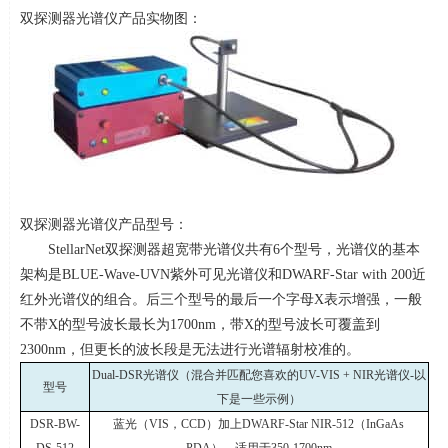
双探测器光谱仪产品实物图：
双探测器光谱仪产品型号：
StellarNet双探测器超宽带光谱仪共有
6
个型号，光谱仪的基本
架构是
BLUE-Wave-UVN
紫外可见光谱仪和
DWARF-Star with 200
近
红外光谱仪的组合。后三个型号的最后一个字母
X
表示增强，一般
不带
X
的型号波长最长为
1700nm
，带
X
的型号波长可覆盖到
2300nm
，但更长的波长段是无法进行光谱辐射校准的。
Dual-DSR
光谱仪（混合并匹配您喜欢的
UV-VIS + NIR
光谱仪
-
以
型号
下是一些示例）
DSR-BW-
蓝光（
VIS
，
CCD
）加上
DWARF-Star NIR-512
（
InGaAs