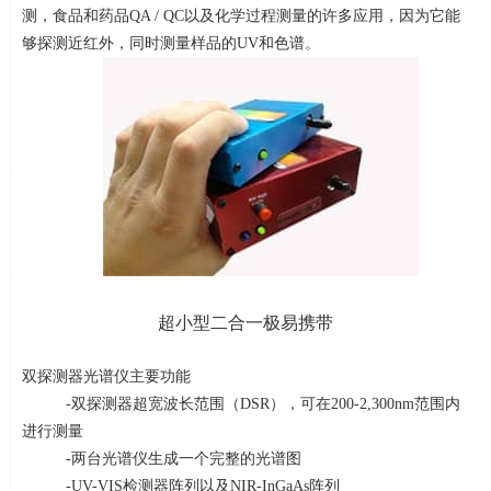
测，食品和药品
QA / QC
以及化学过程测量的许多应用，因为它能
够探测近红外，同时测量样品的
UV
和色谱。
超小型二合一极易携带
双探测器光谱仪
主要功能
-双探测器超宽波长范围（
DSR
），可在
200-2,300nm
范围内
进行测量
-两台光谱仪生成一个完整的光谱图
-UV-VIS检测器阵列以及
NIR-InGaAs
阵列