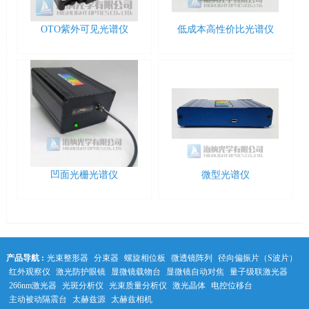
OTO紫外可见光谱仪
低成本高性价比光谱仪
微型光谱仪
凹面光栅光谱仪
产品导航 :
光束整形器
分束器
螺旋相位板
微透镜阵列
径向偏振片（S波片）
红外观察仪
激光防护眼镜
显微镜载物台
显微镜自动对焦
量子级联激光器
266nm激光器
光斑分析仪
光束质量分析仪
激光晶体
电控位移台
主动被动隔震台
太赫兹源
太赫兹相机