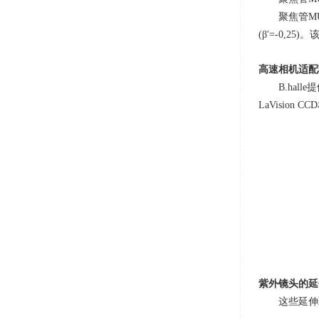
聚焦管
MU
(
β
'=-0,25)
。
高速相机适配
B.ha
LaVision CCD
紫外镜头的延
这些延伸