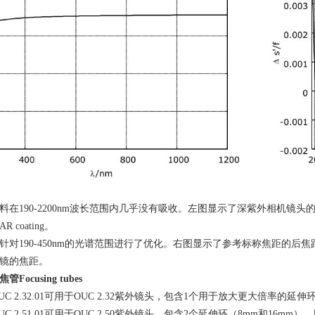
料在
190-2200nm
波长范围内几乎没有吸收。左图显示了深紫外相机镜头
AR coating
。
针对
190-450nm
的光谱范围进行了优化。右图显示了参考标称焦距的后焦
镜的焦距。
焦管
Focusing tubes
C 2.32.01
可用于
OUC 2.32
紫外镜头，包含
1
个用于放大更大倍率的延伸
C 2.51.01
可用于OUC 2.50紫外镜头，包含
2
个延伸环（
8mm
和
16mm
），