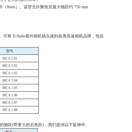
环（
8mm
）。该管允许聚焦至最大物距约
750 mm
件。可将
B.Halle
紫外相机镜头接到各类高速相机品牌，包括
型号
MCA 1.01
MCA 1.02
MCA 1.03
MCA 1.04
MCA 1.05
MCA 1.06
MCA 1.07
MCA 1.08
的物距
(
即更大的后焦距
)
，我们提供以下延伸环。