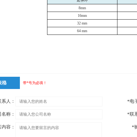
延伸环
8mm
16mm
32 mm
64 mm
表格
带*号为必填！
联系人：
*电
司名称：
*联
言内容：
*