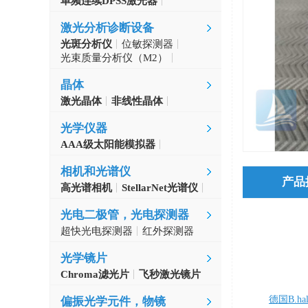
单频连续DPSS激光器
Aerodiode
激光分析诊断设备
光斑分析仪
位敏探测器
光束质量分析仪（M2）
自准直仪
激光波长计
晶体
激光晶体
非线性晶体
CLBO晶体
光学仪器
AAA级太阳能模拟器
光学斩波器
相机和光谱仪
产品
高光谱相机
StellarNet光谱仪
光电二极管，光电探测器
超快光电探测器
红外探测器
光学镜片
Chroma滤光片
飞秒激光镜片
德国B.hal
偏振光学元件，物镜