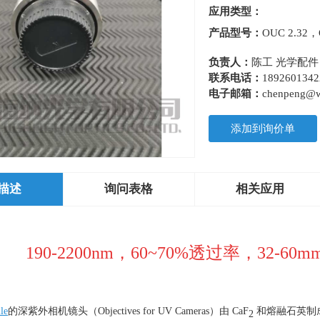
应用类型：
产品型号：
OUC 2.32，
负责人：
陈工 光学配件
联系电话：
1892601342
电子邮箱：
chenpeng@we
添加到询价单
描述
询问表格
相关应用
190-2200nm，60~70%透过率，32-60
le
的深紫外相机镜头（
Objectives for UV Cameras
）由
CaF
和熔融石英制
2