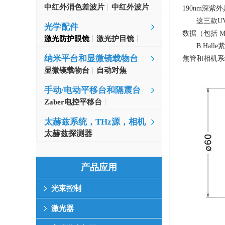
中红外消色差波片
中红外波片
190nm
深紫外
这三款U
光学配件
数据（包括
M
激光防护眼镜
激光护目镜
B.Ha
纳米平台和显微镜载物台
焦管和相机系
显微镜载物台
自动对焦
手动/电动平移台和隔震台
Zaber电控平移台
MinusK隔振台
太赫兹系统，THz源，相机
太赫兹探测器
产品应用
光束控制
激光器