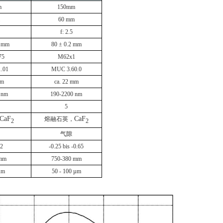
m
150mm
60 mm
f: 2.5
 mm
80
±
0.2 mm
75
M62x1
.01
MUC 3.60.0
mm
ca. 22 mm
 nm
190-2200 nm
5
CaF
CaF
熔融石英，
2
2
气隙
.2
-0.25 bis -0.65
 mm
750-380 mm
µm
50 - 100 µm