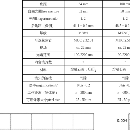
焦距
64 mm
100 m
自由光圈
free aperture
32 mm
50 mm
光圈比
aperture ratio
f: 2
f: 2
后焦距（像侧）
41.1
±
0.2 mm
48.5
±
0.2
螺纹
M38x1
M52x0,
可选聚焦管
MUC 2.32.01
MUC 2.51
视场
ca. 22 mm
ca. 22 
光谱范围
190-2200 nm
190-2200
内含镜片数
5
5
CaF
熔融石英，
熔融石英，
材料
2
镜头的连接
气隙
气隙
倍率
magnification b'
0 bis -0.2
0 bis -0
工作距离（物体侧）
∞
- 380 mm
∞
- 600
可用像素大小
pixel size
25 - 50 µm
25 - 50 