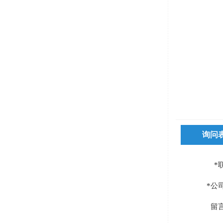
询问
*
*公
留