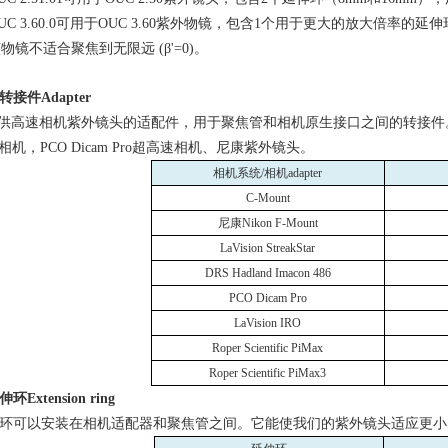
C 3.60.0
可用于
OUC 3.60
紫外物镜，包含
1
个用于更大的放大倍率的延伸
该物镜不适合聚焦到无限远
(
β
'=0)
。
转接件
Adapter
lle提供高速相机紫外镜头的适配件，用于聚焦管和相机原生接口之间的转接
相机，
PCO Dicam Pro
超高速相机、尼康紫外镜头。
相机系统
/
相机
adapter
C-Mount
尼康
Nikon F-Mount
LaVision StreakStar
DRS Hadland Imacon 486
PCO Dicam Pro
LaVision IRO
Roper Scientific PiMax
Roper Scientific PiMax3
伸环
Extension ring
环可以安装在相机适配器和聚焦管之间。它能使我们的紫外镜头适应更小