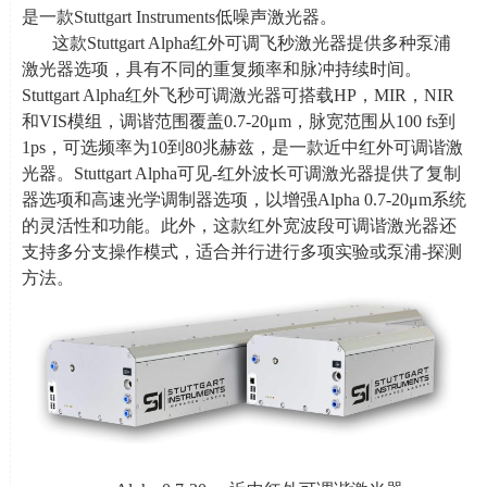
是一款
Stuttgart Instruments
低噪声激光器。
这款
Stuttgart Alpha
红外可调飞秒激光器提供多种泵浦
激光器选项，具有不同的重复频率和脉冲持续时间。
Stuttgart Alpha
红外飞秒可调激光器可搭载
HP
，
MIR
，
NIR
和
VIS
模组，调谐范围覆盖0.7-20μ
m
，脉宽范围从
100 fs
到
1ps
，可选频率为
10
到
80
兆赫兹，是一款近中红外可调谐激
光器。
Stuttgart Alpha
可见
-
红外波长可调激光器提供了复制
器选项和高速光学调制器选项，以增强Alpha 0.7-20μ
m
系统
的灵活性和功能。此外，这款红外宽波段可调谐激光器还
支持多分支操作模式，适合并行进行多项实验或泵浦
-
探测
方法。