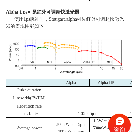
Alpha 1 ps
可见红外可调超快激光器
使用
1ps
脉冲时，
Stuttgart Alpha
可见红外可调超快激光
器的表现性能如下：
Alpha
Alpha HP
Pules duration
Linewidth(FWHM)
Repetition rate
Tunability
1.35-4.5μ
m
1
1.5W at 1.5μ
m
300mW at 1.5μ
m
80
Average power
500mW at 3μ
m
100mW at 3μ
m
25