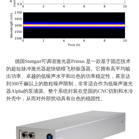
德国
Stuttgart
可调谐激光器
Primus
是一款基于固态技术
的超短脉冲激光器超快锁模飞秒振荡器。它拥有高平均输
出功率、卓越的低噪声水平和出色的功率稳定性，甚至达
到
300
千赫以上的散粒噪声限制，非常适合作为低噪声激光
器
Alpha
的泵浦源。整个系统封装在坚固的
CNC
切割和水冷
外壳中，从而对外部扰动具有出色的稳固性。