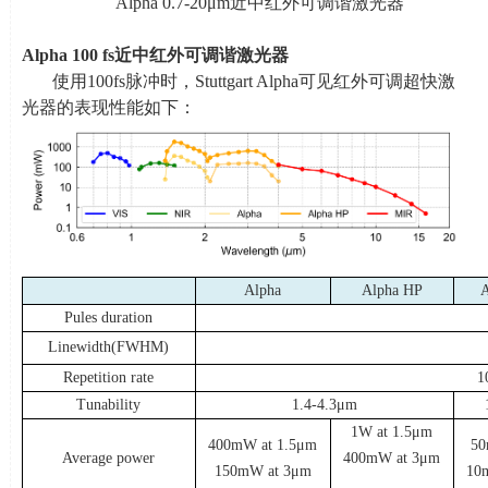
Alpha 0.7-20μ
m
近中红外可调谐激光器
Alpha 100 fs
近中红外可调谐激光器
使用
100fs
脉冲时，
Stuttgart Alpha
可见红外可调超快激
光器的表现性能如下：
Alpha
Alpha HP
Pules duration
Linewidth(FWHM)
Repetition rate
1
Tunability
1.4-4.3μ
m
1W at 1.5μ
m
400mW at 1.5μ
m
50
Average power
400mW at 3μ
m
150mW at 3μ
m
10