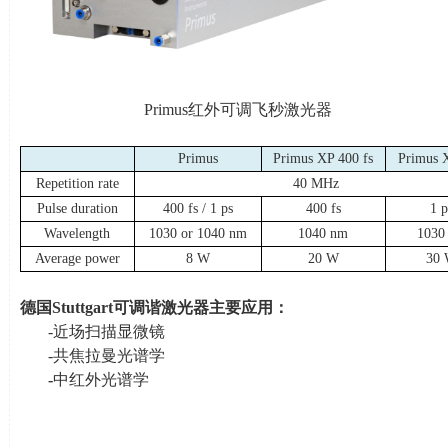
Primus红外可调飞秒激光器
Primus
Primus XP 400 fs
Primus 
Repetition rate
40 MHz
Pulse duration
400 fs / 1 ps
400 fs
1 p
Wavelength
1030 or 1040 nm
1040 nm
1030
Average power
8 W
20 W
30
德国
Stuttgart
可调谐激光器主要应用：
-近场扫描显微镜
-共焦拉曼光谱学
-
中红外光谱学