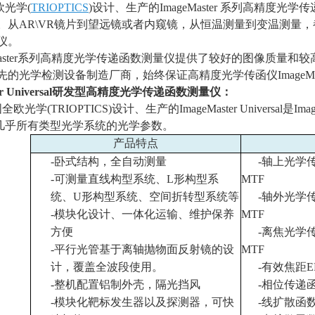
欧光学
(
TRIOPTICS
)
设计、生产的
ImageMaster
系列高精度光学传
。从
AR\VR
镜片到望远镜或者内窥镜，从恒温测量到变温测量，
仪。
geMaster系列高精度光学传递函数测量仪提供了较好的图像质
先的光学检测设备制造厂商，始终保证高精度光学传函仪
ImageMa
 Universal
研发型高精度光学传递函数测量仪：
国全欧光学
(TRIOPTICS)
设计、生产的
ImageMaster Universal
是
Imag
几乎所有类型光学系统的光学参数。
产品特点
-
卧式结构，全自动测量
-
轴上光学
-
可测量直线构型系统、
L
形构型系
MTF
统、
U
形构型系统、空间折转型系统等
-
轴外光学
-
模块化设计、一体化运输、维护保养
MTF
方便
-
离焦光学
-
平行光管基于离轴抛物面反射镜的设
MTF
计，覆盖全波段使用。
-
有效焦距
E
-
整机配置铝制外壳，隔光挡风
-
相位传递
-
模块化靶标发生器以及探测器，可快
-
线扩散函