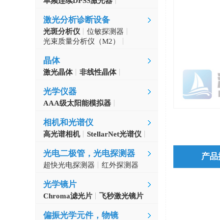
单频连续DPSS激光器
Aerodiode
激光分析诊断设备
光斑分析仪
位敏探测器
光束质量分析仪（M2）
自准直仪
激光波长计
晶体
激光晶体
非线性晶体
CLBO晶体
光学仪器
AAA级太阳能模拟器
光学斩波器
相机和光谱仪
高光谱相机
StellarNet光谱仪
光电二极管，光电探测器
产品
超快光电探测器
红外探测器
光学镜片
Chroma滤光片
飞秒激光镜片
偏振光学元件，物镜