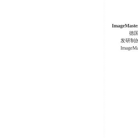
ImageMaste
德
发研制
ImageMa