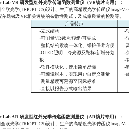
er Lab VR
研发型红外光学传递函数测量仪（
VR
镜片专用）：
国全欧光学
(TRIOPTICS)
设计、生产的高精度光学传函仪
ImageMas
涅尔透镜及
VR
相关透镜的杂散性测试，及成像质量的检测等。
产品特点
-
立式结构
-
-
可测量
VR
镜片
/
模组
/
可集成
-
-
整机结构紧凑一体化、维护保养方便
-
-OLED
照明、冷光源及靶标
/
新增分划
-
板
-
-
软件模块化，使用简单易懂
-
-
可编辑脚本，实现用户自定义测量
-e
-
测量精度可溯源至国际标准
-
直接以报告形式输出结果
r Lab AR
研发型红外光学传递函数测量仪（
AR
镜片专用）：
国全欧光学
(TRIOPTICS)
设计、生产的高精度光学传函仪
ImageMas