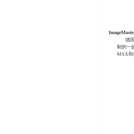
ImageMast
德
制的一
MAX
和