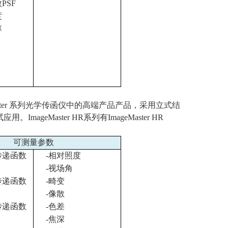
数
PSF
度
率
ter
系列光学传函仪中的高端产品产品，采用立式结
试应用。
ImageMaster HR
系列有
ImageMaster HR
可测量参数
传递函数
-
相对照度
-
视场角
传递函数
-
畸变
-
像散
传递函数
-
色差
-
焦深