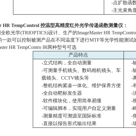
-
点扩散函
-
主光束角
r HR TempControl
控温型高精度红外光学传递函数测量仪：
国全欧光学
(TRIOPTICS)
设计、生产的
ImageMaster HR TempContro
的一款可以控制被测产品在不同温度下进行
MTF
等光学性能测试
ster HR TempContro IR
两种型号可选
产品特点
-
立式结构，全自动测量
-
-
可测量手机镜头、数码相机镜头、车
-
载镜头、
CCTV
镜头等
-
-
整机结构紧凑一体化、维护保养方便
-
-
全自动靶标发生器
-
-
软件模块化，使用简单易懂
-
-
可编辑脚本，实现用户自定义测量
-
-
测量精度可溯源至国际标准
-
-
直接以报告形式输出结果
-