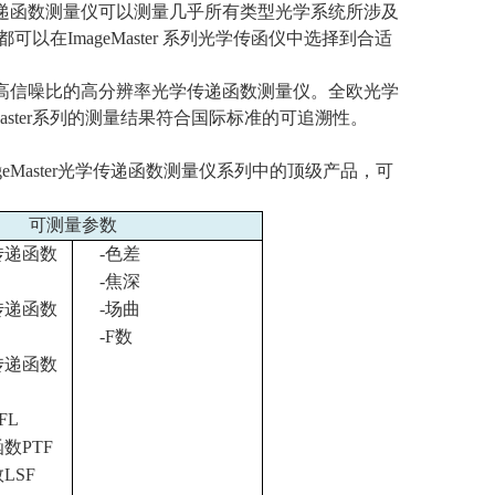
递函数测量仪可以测量几乎所有类型光学系统所涉及
都可以在
ImageMaster
系列光学传函仪中选择到合适
量和较高信噪比的高分辨率光学传递函数测量仪。全欧光学
ster
系列的测量结果符合国际标准的可追溯性。
eMaster
光学传递函数测量仪系列中的顶级产品，可
可测量参数
传递函数
-
色差
-
焦深
传递函数
-
场曲
-F
数
传递函数
FL
函数
PTF
数
LSF