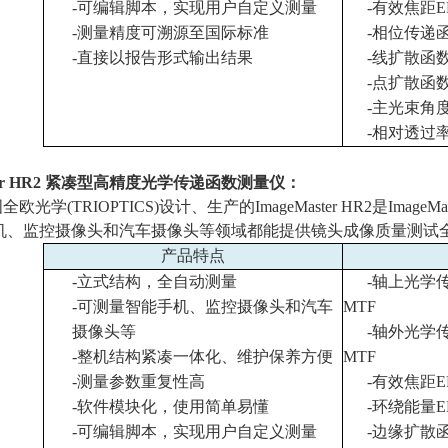
-
可编辑脚本，实现用户自定义测量
-
有效焦距
E
-
测量精度可溯源至国际标准
-
相位传递
-
直接以报告形式输出结果
-
线扩散函
-
点扩散函
-
主光束角
-
相对透过
er HR2
紧凑型高精度光学传递函数测量仪：
国全欧光学
(TRIOPTICS)
设计、生产的
ImageMaster HR2
是
ImageMa
机、监控摄像头和汽车摄像头等领域都能提供镜头成像质量测试
产品特点
-
立式结构，全自动测量
-
轴上光学
-
可测量智能手机、监控摄像头和汽车
MTF
摄像头等
-
轴外光学
-
整机结构紧凑一体化、维护保养方便
MTF
-
测量参数重复性高
-
有效焦距
E
-
软件模块化，使用简单易懂
-
环绕能量
E
-
可编辑脚本，实现用户自定义测量
-
边缘扩散