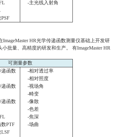
FL
-
主光线入射角
L
数
PSF
在
ImageMaster HR
光学传递函数测量仪基础上开发研
头小批量、高精度的研发和生产。 有
ImageMaster HR
可测量参数
传递函数
-
相对透过率
-
相对照度
传递函数
-
视场角
-
畸变
传递函数
-
像散
-
色差
FL
-
焦深
函数
PTF
-
场曲
数
LSF