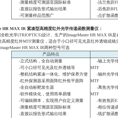
-
测量精度可溯源至国际标准
-
法兰焦距
F
-
直接以报告形式输出结果
-
后焦距
BF
-
可测量样品范围广
-
点扩散函
er HR MAX IR
紧凑型高精度红外光学传递函数测量仪：
国全欧光学
(TRIOPTICS)
设计、生产的
ImageMaster HR MAX IR
是
款高精度红外
MTF
测量仪，适合于小口径可见光及红外透镜或镜
ImageMaster HR MAX IR
两种型号可选
产品特点
-
立式结构，全自动测量
-
轴上光学
-
可小口径可见光及红外透镜等
MTF
-
整机结构紧凑一体化、维护保养方便
-
轴外光学
-
红外探测器采用面阵红外焦平面阵
MTF
-
全自动标靶发生器
-
离焦光学
-
软件模块化，使用简单易懂
MTF
-
可编辑脚本，实现用户自定义测量
-
有效焦距
E
-
测量精度可溯源至国际标准
-
相位传递
-
直接以报告形式输出结果
-
线扩散函