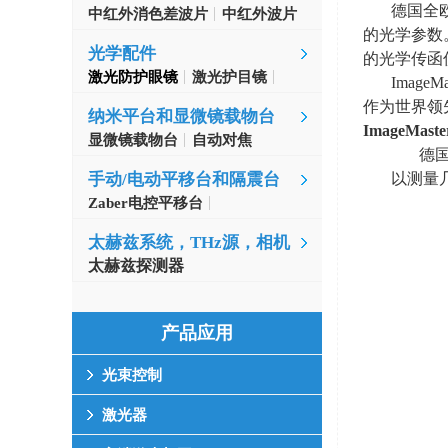
德国全
中红外消色差波片
中红外波片
的光学参数
光学配件
的光学传函
激光防护眼镜
激光护目镜
Ima
作为世界领
纳米平台和显微镜载物台
ImageMaster
显微镜载物台
自动对焦
德
以测量
手动/电动平移台和隔震台
Zaber电控平移台
MinusK隔振台
太赫兹系统，THz源，相机
太赫兹探测器
产品应用
光束控制
激光器