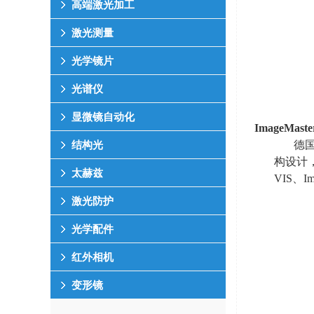
高端激光加工
激光测量
光学镜片
光谱仪
显微镜自动化
ImageMaste
德
结构光
构设计
太赫兹
VIS
、
I
激光防护
光学配件
红外相机
变形镜