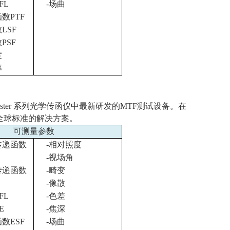
FL
-
场曲
函数
PTF
数
LSF
数
PSF
度
率
ster
系列光学传函仪中最新研发的
MTF
测试设备。在
全球标准的解决方案。
可测量参数
传递函数
-
相对照度
-
视场角
传递函数
-
畸变
-
像散
FL
-
色差
E
-
焦深
函数
ESF
-
场曲