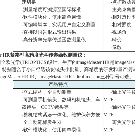
速切换
-
点扩散函
-
测量精度可溯源至国际标准
-
主光束角
-
软件模块化，使用简单易懂
-
相对透过
-
可编辑脚本，实现用户自定义测量
-
相对照度
-
直接以报告形式输出结果
-
视场角
-
高分辨率光学传递函数测量仪
-
畸变
-
像散
r HR
紧凑型高精度光学传递函数测量仪：
国全欧光学
(TRIOPTICS)
设计、生产的
ImageMaster HR
是
ImageMas
，特别适合于小口径透镜货镜头小批量、高精度的研发和量产测
mageMaster HR IR
、
ImageMaster HR UltraPrecision
三种型号可选。
产品特点
-
立式结构，全自动测量
-
轴上光学
-
可测量手机镜头、数码相机镜头、车
MTF
载镜头、
CCTV
镜头等
-
轴外光学
-
整机结构紧凑一体化、维护保养方便
MTF
-
全自动靶标发生器
-
离焦光学
-
软件模块化，使用简单易懂
MTF