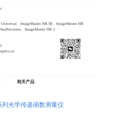
s
r Universal、ImageMaster HR IR、ImageMaster HR
traPrecision、ImageMaster HR 2
2
ptics.cn
相关产品
ter 系列光学传递函数测量仪