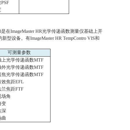
数
PSF
度
l
是在
ImageMaster HR
光学传递函数测量仪基础上开
的新型设备。有
ImageMaster HR TempContro VIS
和
可测量参数
轴上光学传递函数
MTF
轴外光学传递函数
MTF
离焦光学传递函数
MTF
有效焦距
EFL
法兰焦距
FTF
视场角
畸变
焦深
场曲