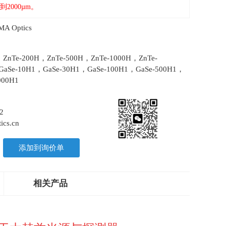
2000µm。
 Optics
，ZnTe-200H，ZnTe-500H，ZnTe-1000H，ZnTe-
GaSe-10H1，GaSe-30H1，GaSe-100H1，GaSe-500H1，
000H1
2
ics.cn
添加到询价单
相关产品