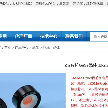
防护眼镜，太阳能模拟器，显微镜载物台，激光器，光谱仪，红外热像仪，
应用
代理厂商
技术中心
联系我们
置：
首页
>
产品中心
>
晶体
>
非线性晶体
ZnTe和GaSe晶体 Eks
EKSMA Optics目前
镓）晶体。EKSMA O
赫兹脉冲。GaSe晶体有
（54pm/V），比较合适的
1）。不过由于GaSe晶
易碎。ZnTe晶体的尺寸为1