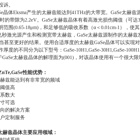
投诉。
Se
晶体
Eksma
产生的太赫兹能达到
41THz
的大带宽。
GaSe
太赫兹
时的带隙为
2.2eV
。
GaSe
太赫兹晶体有着高激光损伤阈值（可达
3
明范围
(0.65-18μm)
，和足够低的吸收系数（α＜
0.01cm-1
），使其
飞秒激光源产生和检测宽带太赫兹，
GaSe
太赫兹源制作的太赫兹
当甚至更好的结果。使用合适厚度的太赫兹
GaSe
晶体可以实现对
作厚度的不同分为以下型号：
GaSe-10H1,GaSe-30H1,GaSe-100H1
于
GaSe
太赫兹晶体的解理面为
(001)
，对该晶体使用有一个很大限
ZnTe,GaSe
性能优势：
生太赫兹能达到有非常宽的频域
伤阈值高
性系数大
尺寸可选
导向的解决方案
客户定制服务
太赫兹晶体主要应用领域：
时域系统