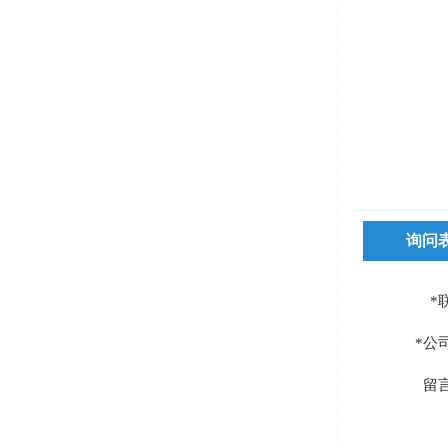
询问
*
*公
留