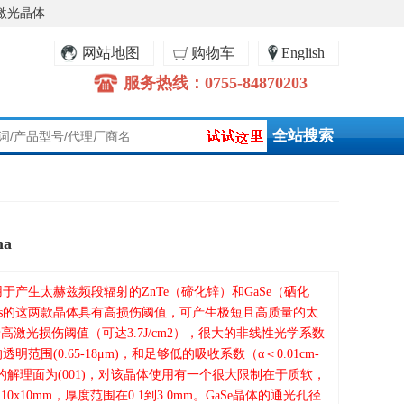
激光晶体
网站地图
购物车
English
服务热线：0755-84870203
ma
有售用于产生太赫兹频段辐射的ZnTe（碲化锌）和GaSe（硒化
ptics的这两款晶体具有高损伤阈值，可产生极短且高质量的太
着高激光损伤阈值（可达3.7J/cm2），很大的非线性光学系数
透明范围(0.65-18μm)，和足够低的吸收系数（α＜0.01cm-
体的解理面为(001)，对该晶体使用有一个很大限制在于质软，
0x10mm，厚度范围在0.1到3.0mm。GaSe晶体的通光孔径