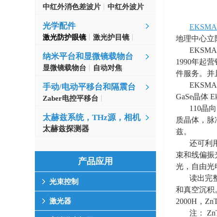
中红外消色差波片
中红外波片
光学配件
EKSMA 
激光防护眼镜
激光护目镜
地理中心立
EKSM
纳米平台和显微镜载物台
1990
年起营
显微镜载物台
自动对焦
件服务。并
EKSM
手动/电动平移台和隔震台
GaSe
晶体
E
Zaber电控平移台
110晶
MinusK隔振台
太赫兹系统，THz源，相机
质晶体，脉
太赫兹探测器
兹。
还可利
束和线偏振
产品应用
光，自由光
读出完
光束控制
和真空沉积
2000H
，
ZnT
激光器
注：
Zn