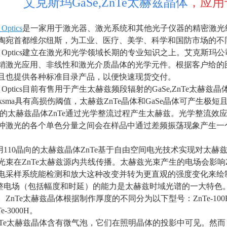
艾克斯玛GaSe,ZnTe太赫兹晶体
，应用
Optics
是一家用于激光器、激光系统和其他光子仪器的精密激光
陶宛首都维尔纽斯，为工业、医疗、美学、科学和国防市场的不
A Optics建立在激光和光学领域长期的专业知识之上。艾克斯玛
销激光应用、非线性和激光介质晶体的光学元件。根据客户给的
且也提供各种标准目录产品，以便快速现货交付。
A Optics目前有售用于产生太赫兹频段辐射的
GaSe,ZnTe
太赫兹晶
ksma
具有高损伤阈值，太赫兹
ZnTe
晶体和
GaSe
晶体可产生极短
向的太赫兹晶体
ZnTe
通过光学整流过程产生太赫兹。光学整流效
冲激光的各个单色分量之间会在样品中通过差频振荡现象产生一
用
110
晶向的太赫兹晶体
ZnTe
基于自由空间电光技术实现对太赫
光束在
ZnTe
太赫兹源内共线传播。太赫兹光束产生的电场会影响
电采样系统能检测和放大这种改变并转为更直观的强度变化来绘
整电场（包括幅度和时延）的能力是太赫兹时域光谱的一大特色
。
ZnTe
太赫兹晶体根据制作厚度的不同分为以下型号：
ZnTe-100
e-3000H
。
Te
太赫兹晶体含有微气泡，它们在照明晶体的投影中可见。然而