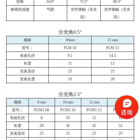
切角
34.0
°
73.5
°
80.3
°
棱镜的连接
气隙
光学接触（无水
光学接触（无水
泥）
泥）
分光角
0.5
°
规格
10mm
15 mm
货号：
PLM 10
PLM 15
有效孔径
9.5
14.5
长度
11
13
安装直径
25
25
安装长度
16
20
分光角
2.5
°
规格
8 mm
10 mm
12 mm
15 mm
货号：
PUM1.08
PUM1.10
PUM1.12
PUM1.15
有效孔径
8
10
12
15
长度
29
36
42
52
安装直径
25
25
25
25