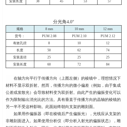
安装长度
38
45
53
57
分光角
4.0
°
规格
8 mm
10 mm
12 mm
货号：
PUM 2.08
PUM 2.10
PUM 2.12
有效孔径
8
10
12
长度
50
62
74
安装直径
25
25
25
安装长度
60
72
84
在轴方向平行于传播方向（上图左侧）的棱镜中，理想情况下
材料不显示双折射。然而，传播方向的微小偏差（例如，由于集成
公差或发散光）会导致材料变为双折射。由此产生的偏振变化可以
作为限制输出消光比的方法。具有垂直于传播方向的晶轴的棱镜的
另一半不受这种影响。此面始终朝向支架的雕刻面。
如果用作偏振器（即在棱镜后产生偏振光），光线应从支架的
非雕刻面进入。如果使用分析仪（即分析入射光的偏振状态），雕