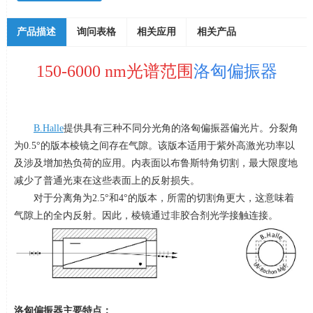
产品描述
询问表格
相关应用
相关产品
150-6000 nm光谱范围
洛匈偏振器
B.Halle
提供具有三种不同分光角的洛匈偏振器偏光片。分裂角
为
0.5
°的版本棱镜之间存在气隙。该版本适用于紫外高激光功率以
及涉及增加热负荷的应用。内表面以布鲁斯特角切割，最大限度地
减少了普通光束在这些表面上的反射损失。
对于分离角为
2.5
°和
4
°的版本，所需的切割角更大，这意味着
气隙上的全内反射。因此，棱镜通过非胶合剂光学接触连接。
洛匈偏振器主要特点：