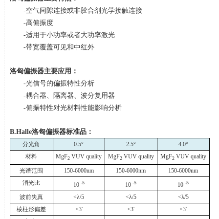
-空气间隙连接或非胶合剂光学接触连接
-高偏振度
-适用于小功率或者大功率激光
-带宽覆盖可见和中红外
洛匈偏振器主要应用：
-光信号的偏振特性分析
-耦合器、隔离器、波分复用器
-
偏振特性对光材料性能影响分析
B.Halle
洛匈偏振器标准品：
分光角
0.5
°
2.5
°
4.0
°
材料
MgF
VUV quality
MgF
VUV quality
MgF
VUV quality
2
2
2
光谱范围
150-6000nm
150-6000nm
150-6000nm
消光比
-5
-5
-5
10
10
10
波前失真
<
λ
/5
<
λ
/5
<
λ
/5
棱柱形偏差
<3'
<3'
<3'